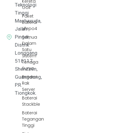
Kereta
Teknologi
Golf
Tinggi
Paket
Mashaxuda,
Baterai
Lifepo4
Jalan
Pingdi,
Semua
Dalam
Distrik
Satu
Longgang
Sistem
518117,
Tenaga
Surya
Shenzhen,
Baterai
Guangdong,
Rak
P.R.
Server
Tiongkok.
Baterai
Stackble
Baterai
Tegangan
Tinggi