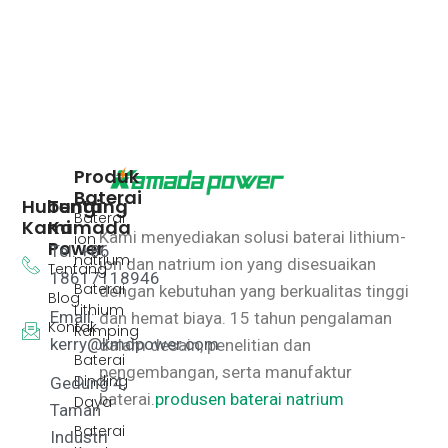
Produk
Baterai
Hubungi
Tentang
Baterai
Kami
Kamada
Kami menyediakan solusi baterai lithium-
ion
Power
Tel: +86
natrium
ion dan natrium ion yang disesuaikan
Tentang
18617118946
Baterai
dengan kebutuhan yang berkualitas tinggi
Blog
Lithium
Email:
dan hemat biaya.
15 tahun pengalaman
Kontak
Ramping
kerry@kmdpower.com
dalam desain, penelitian dan
Baterai
pengembangan, serta manufaktur
Dinding
Gedung 4,
baterai.
produsen baterai natrium
Daya
Taman
Baterai
Industri