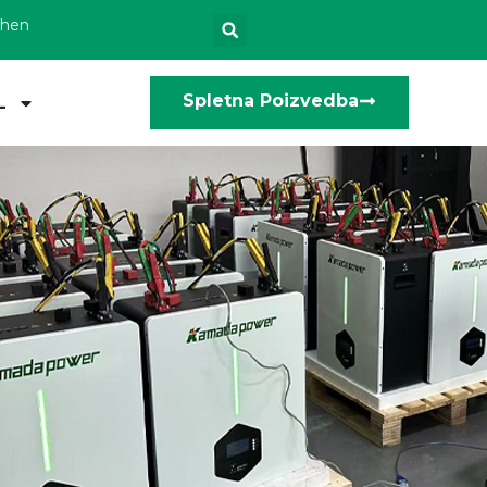
zhen
Spletna Poizvedba
L