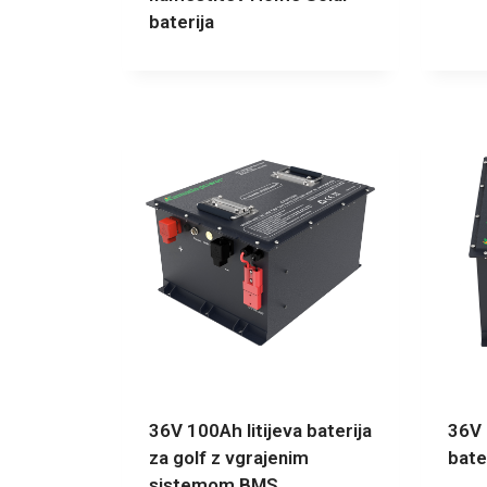
baterija
36V 100Ah litijeva baterija
36V 
za golf z vgrajenim
bate
sistemom BMS