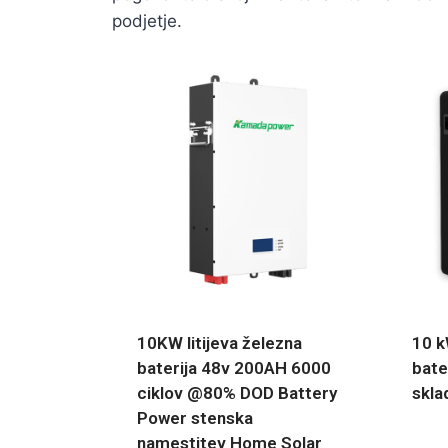
podjetje.
10KW litijeva železna
10 k
baterija 48v 200AH 6000
bate
ciklov @80% DOD Battery
skla
Power stenska
namestitev Home Solar