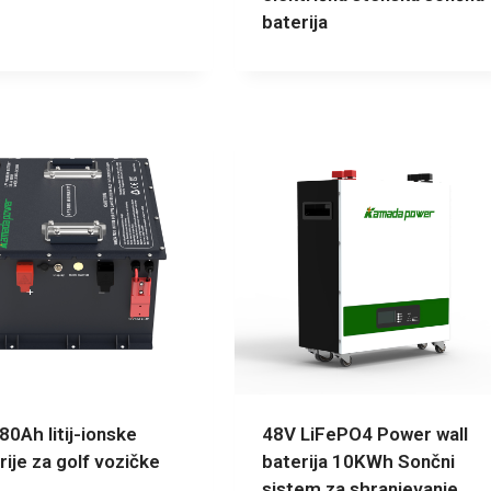
baterija
80Ah litij-ionske
48V LiFePO4 Power wall
rije za golf vozičke
baterija 10KWh Sončni
sistem za shranjevanje