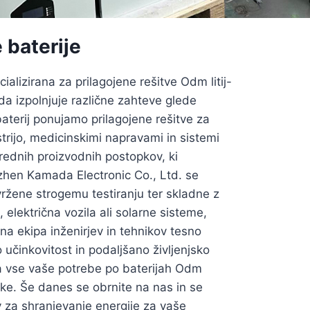
 baterije
alizirana za prilagojene rešitve Odm litij-
da izpolnjuje različne zahteve glede
aterij ponujamo prilagojene rešitve za
strijo, medicinskimi napravami in sistemi
prednih proizvodnih postopkov, ki
nzhen Kamada Electronic Co., Ltd. se
vržene strogemu testiranju ter skladne z
 električna vozila ali solarne sisteme,
 ekipa inženirjev in tehnikov tesno
o učinkovitost in podaljšano življenjsko
za vse vaše potrebe po baterijah Odm
nke. Še danes se obrnite na nas in se
 za shranjevanje energije za vaše