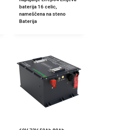
baterija 16 celic,
nameščena na steno
Baterija