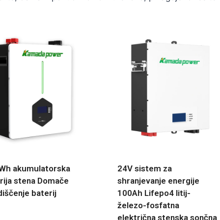
Wh akumulatorska
24V sistem za
rija stena Domače
shranjevanje energije
diščenje baterij
100Ah Lifepo4 litij-
železo-fosfatna
električna stenska sončna