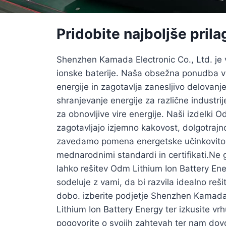
Pridobite najboljše prila
Shenzhen Kamada Electronic Co., Ltd. je vo
ionske baterije. Naša obsežna ponudba vis
energije in zagotavlja zanesljivo delovanj
shranjevanje energije za različne industri
za obnovljive vire energije. Naši izdelki
zagotavljajo izjemno kakovost, dolgotrajn
zavedamo pomena energetske učinkovitosti 
mednarodnimi standardi in certifikati.Ne g
lahko rešitev Odm Lithium Ion Battery En
sodeluje z vami, da bi razvila idealno reši
dobo. izberite podjetje Shenzhen Kamada 
Lithium Ion Battery Energy ter izkusite vr
pogovorite o svojih zahtevah ter nam dov