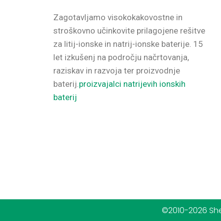
Zagotavljamo visokokakovostne in
stroškovno učinkovite prilagojene rešitve
za litij-ionske in natrij-ionske baterije.
15
let izkušenj na področju načrtovanja,
raziskav in razvoja ter proizvodnje
baterij.
proizvajalci natrijevih ionskih
baterij
©2010-2026 She