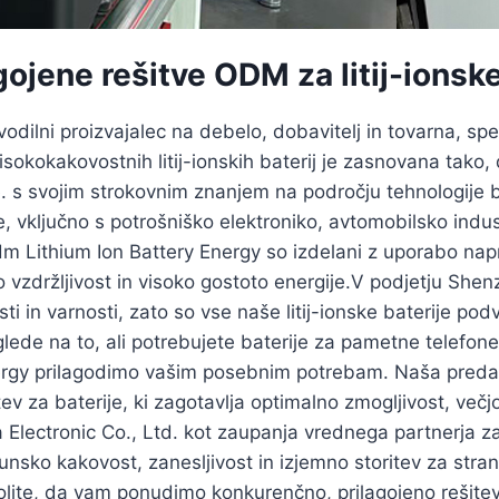
gojene rešitve ODM za litij-ionske
dilni proizvajalec na debelo, dobavitelj in tovarna, speci
okokakovostnih litij-ionskih baterij je zasnovana tako, 
e. s svojim strokovnim znanjem na področju tehnologije b
je, vključno s potrošniško elektroniko, avtomobilsko indu
 Odm Lithium Ion Battery Energy so izdelani z uporabo na
o vzdržljivost in visoko gostoto energije.V podjetju She
in varnosti, zato so vse naše litij-ionske baterije pod
lede na to, ali potrebujete baterije za pametne telefone,
ergy prilagodimo vašim posebnim potrebam. Naša predana
tev za baterije, ki zagotavlja optimalno zmogljivost, večj
Electronic Co., Ltd. kot zaupanja vrednega partnerja 
hunsko kakovost, zanesljivost in izjemno storitev za stra
olite, da vam ponudimo konkurenčno, prilagojeno rešitev