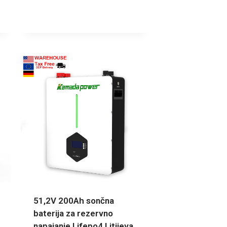
51,2V 200Ah sončna
baterija za rezervno
napajanje Lifepo4 Litijeva