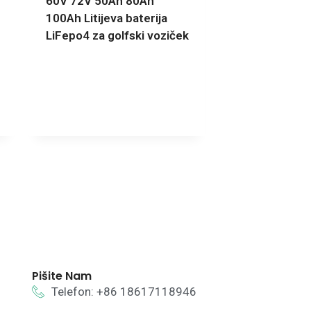
60V 72V 50Ah 80Ah
100Ah Litijeva baterija
LiFepo4 za golfski voziček
Pišite Nam
Telefon: +86 18617118946