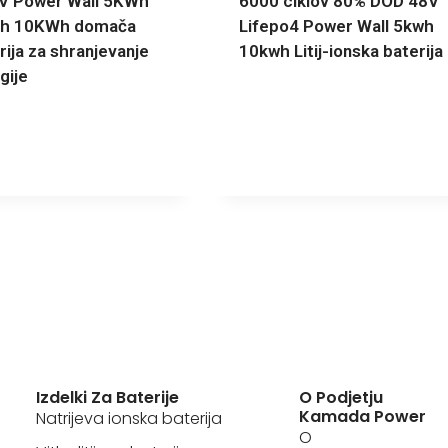
V Power Wall 5KWh
6000 ciklov 80% DOD 48V
h 10KWh domača
Lifepo4 Power Wall 5kwh
rija za shranjevanje
10kwh Litij-ionska baterija
gije
Izdelki Za Baterije
O Podjetju
Kamada Power
Natrijeva ionska baterija
O