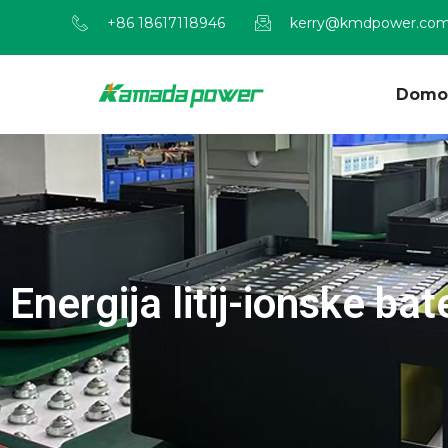
+86 18617118946
kerry@kmdpower.co
Domo
Energija litij-ionske ba