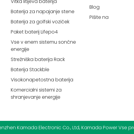
Vitka litijeva baterija
Blog
Baterija za napajanje stene
Pišite na
Baterija za golfski voziček
Paket baterij Lifepo4
Vse v enem sistemu sončne
energije
Strežniška baterija Rack
Baterija Stackble
Visokonapetostna baterija
Komercialni sistemi za
shranjevanje energije
nzhen Kamada Electronic Co., Ltd, Kamada Power Vse pra