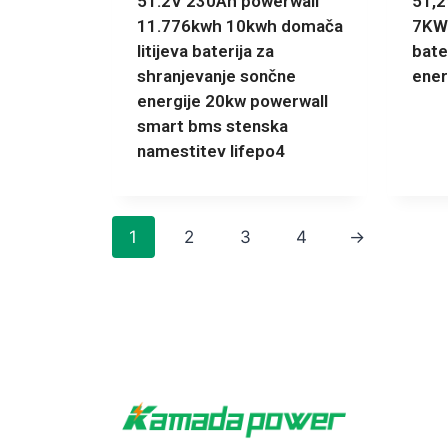
51.2V 230Ah powerwall
51,2
11.776kwh 10kwh domača
7KW
litijeva baterija za
bate
shranjevanje sončne
ener
energije 20kw powerwall
smart bms stenska
namestitev lifepo4
1
2
3
4
→