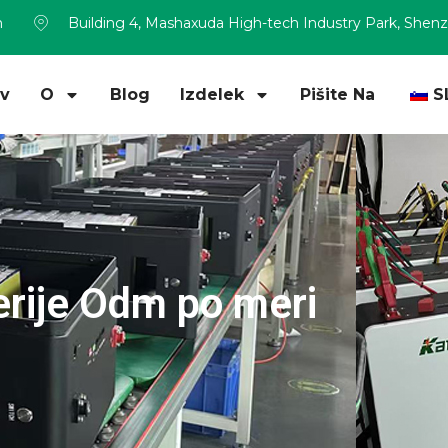
m
Building 4, Mashaxuda High-tech Industry Park, Shen
v
O
Blog
Izdelek
Pišite Na
S
terije Odm po meri