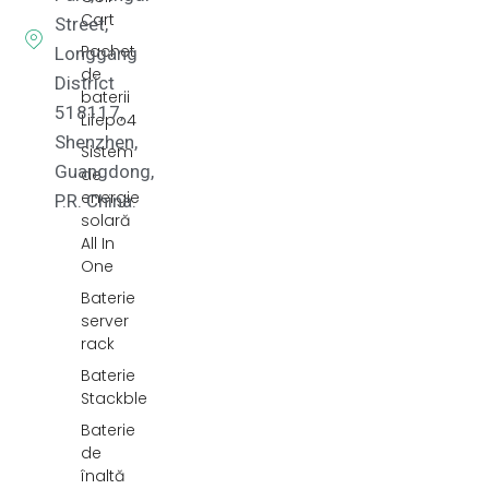
Cart
Street,
Pachet
Longgang
de
District
baterii
518117,
Lifepo4
Shenzhen,
Sistem
Guangdong,
de
energie
P.R. China.
solară
All In
One
Baterie
server
rack
Baterie
Stackble
Baterie
de
înaltă