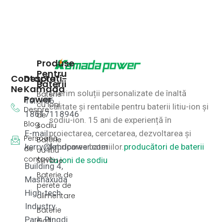
Produse
Pentru
Contactați-
Despre
Baterii
Ne
Kamada
Oferim soluții personalizate de înaltă
Baterie
Power
Tel: +86
cu ioni
calitate și rentabile pentru baterii litiu-ion și
Despre
18617118946
de
sodiu-ion.
15 ani de experiență în
Blog
sodiu
E-mail:
proiectarea, cercetarea, dezvoltarea și
Persoană
Baterie
kerry@kmdpower.com
fabricarea bateriilor.
producători de baterii
de
cu litiu
contact
cu ioni de sodiu
Slimline
Building 4,
Baterie de
Mashaxuda
perete de
High-tech
alimentare
Industry
Baterie
Park, Pingdi
Golf