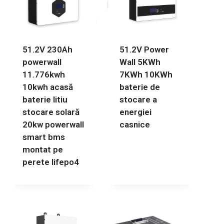
51.2V 230Ah
51.2V Power
powerwall
Wall 5KWh
11.776kwh
7KWh 10KWh
10kwh acasă
baterie de
baterie litiu
stocare a
stocare solară
energiei
20kw powerwall
casnice
smart bms
montat pe
perete lifepo4