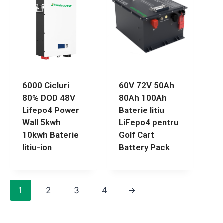
6000 Cicluri
60V 72V 50Ah
80% DOD 48V
80Ah 100Ah
Lifepo4 Power
Baterie litiu
Wall 5kwh
LiFepo4 pentru
10kwh Baterie
Golf Cart
litiu-ion
Battery Pack
1
2
3
4
→