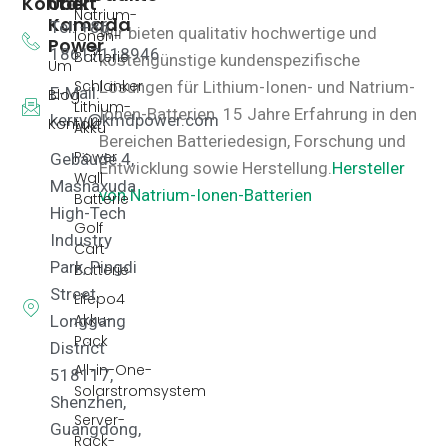
Kontakt
Über
Natrium-
Kamada
Tel: +86
Wir bieten qualitativ hochwertige und
Ionen-
Power
18617118946
Batterie
kostengünstige kundenspezifische
Um
Schlanker
Lösungen für Lithium-Ionen- und Natrium-
E-Mail:
Blog
Lithium-
Ionen-Batterien.
15 Jahre Erfahrung in den
kerry@kmdpower.com
Kontakt
Akku
Bereichen Batteriedesign, Forschung und
Power
Gebäude 4,
Entwicklung sowie Herstellung.
Hersteller
Wall
Mashaxuda
von Natrium-Ionen-Batterien
Batterie
High-Tech
Golf
Industry
Cart
Park, Pingdi
Batterie
Street,
Lifepo4
Akku-
Longgang
Pack
District
All-in-One-
518117,
Solarstromsystem
Shenzhen,
Server-
Guangdong,
Rack-