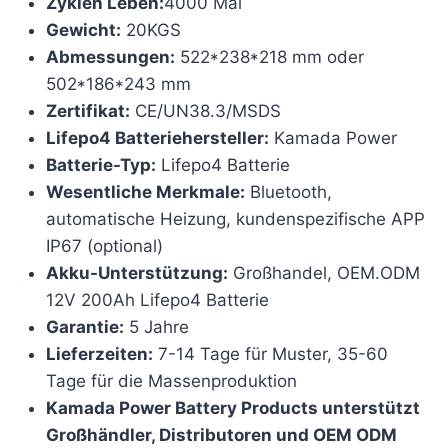
Zyklen Leben:
4000 Mal
Gewicht:
20KGS
Abmessungen:
522*238*218 mm oder
502*186*243 mm
Zertifikat:
CE/UN38.3/MSDS
Lifepo4 Batteriehersteller:
Kamada Power
Batterie-Typ:
Lifepo4 Batterie
Wesentliche Merkmale:
Bluetooth,
automatische Heizung, kundenspezifische APP
IP67 (optional)
Akku-Unterstützung:
Großhandel, OEM.ODM
12V 200Ah Lifepo4 Batterie
Garantie:
5 Jahre
Lieferzeiten:
7-14 Tage für Muster, 35-60
Tage für die Massenproduktion
Kamada Power Battery Products unterstützt
Großhändler, Distributoren und OEM ODM