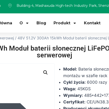
m
Building 4, Mashaxuda High-tech Industry Park, Shen
Główna
O
Blog
Produkt
Kontakt
rwerowej
/ 48V 51.2V 300Ah 15kWh Moduł baterii słonecznej
h Moduł baterii słonecznej LiFePO
serwerowej
Model:
Bateria słonec
montażu w szafie rack
Cykl życia:
6000 razy
Waga:
45KGS
Wymiary:
485*442*17
Certyfikat:
CE/UN38.3
Producenci akumulato