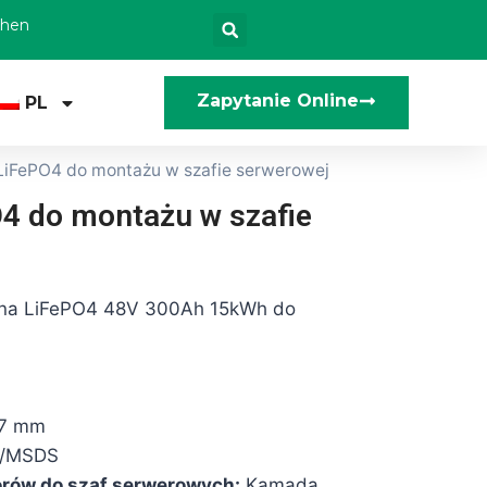
zhen
Zapytanie Online
PL
 LiFePO4 do montażu w szafie serwerowej
4 do montażu w szafie
zna LiFePO4 48V 300Ah 15kWh do
7 mm
/MSDS
rów do szaf serwerowych:
Kamada