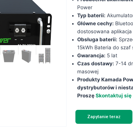
Power
Typ baterii:
Akumulato
Główne cechy:
Bluetoo
dostosowana aplikacja 
Obsługa baterii:
Sprze
15kWh Bateria do szaf
Gwarancja:
5 lat
Czas dostawy:
7-14 dn
masowej
Produkty Kamada Powe
dystrybutorów i nies
Proszę
Skontaktuj się
Zapytanie teraz