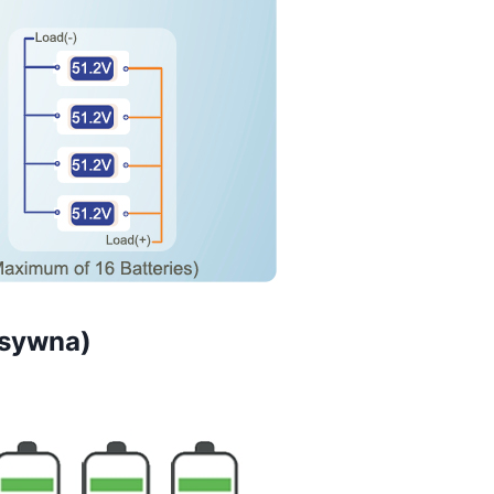
asywna)