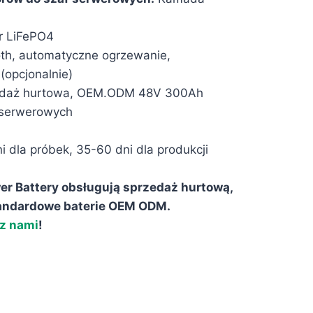
r LiFePO4
th, automatyczne ogrzewanie,
(opcjonalnie)
daż hurtowa, OEM.ODM 48V 300Ah
 serwerowych
i dla próbek, 35-60 dni dla produkcji
r Battery obsługują sprzedaż hurtową,
tandardowe baterie OEM ODM.
 z nami
!