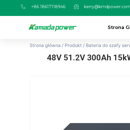
+86 18617118946
kerry@kmdpower.co
Strona 
Strona główna
/
Produkt
/
Bateria do szafy se
48V 51.2V 300Ah 15kW