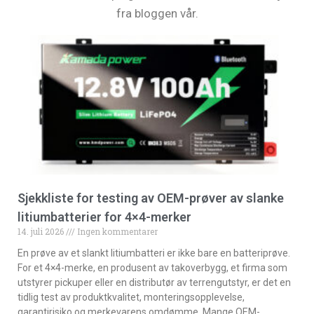
fra bloggen vår.
Sjekkliste for testing av OEM-prøver av slanke
litiumbatterier for 4×4-merker
14. juli 2026
Ingen kommentarer
En prøve av et slankt litiumbatteri er ikke bare en batteriprøve.
For et 4×4-merke, en produsent av takoverbygg, et firma som
utstyrer pickuper eller en distributør av terrengutstyr, er det en
tidlig test av produktkvalitet, monteringsopplevelse,
garantirisiko og merkevarens omdømme. Mange OEM-