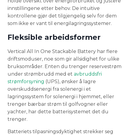
holde oversikt over energiforbruket og justere
innstillingene etter behov. De intuitive
kontrollene gjør det tilgjengelig selv for dem
som ikke er vant til energilagringssystemer.
Fleksible arbeidsformer
Vertical All In One Stackable Battery har flere
driftsmoduser, noe som gir allsidighet for ulike
bruksområder. Enten du trenger reservestrøm
under strømbrudd med et
avbruddsfri
strømforsyning
(UPS), ønsker å lagre
overskuddsenergi fra solenergi i et
lagringssystem for solenergi i hjemmet, eller
trenger bærbar strøm til golfvogner eller
yachter, har dette batterisystemet det du
trenger.
Batteriets tilpasningsdyktighet strekker seg