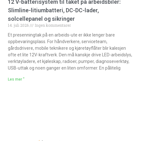
12 V-batterisystem til taket på arbeidsbiler:
Slimline-litiumbatteri, DC-DC-lader,
solcellepanel og sikringer
14. juli 2026
Ingen kommentarer
Et presenningtak på en arbeids-ute er ikke lenger bare
oppbevaringsplass. For håndverkere, serviceteam,
gårdsdrivere, mobile teknikere og kjøretøyflåter blir kalesjen
ofte et lite 12V-kraftverk. Den må kanskje drive LED-arbeidslys,
verktøyladere, et kjøleskap, radioer, pumper, diagnoseverktøy,
USB-uttak og noen ganger en liten omformer. En pålitelig
Les mer "