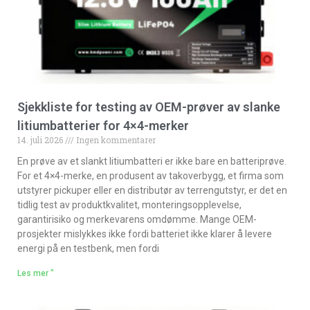
Sjekkliste for testing av OEM-prøver av slanke
litiumbatterier for 4×4-merker
14. juli 2026
Ingen kommentarer
En prøve av et slankt litiumbatteri er ikke bare en batteriprøve.
For et 4×4-merke, en produsent av takoverbygg, et firma som
utstyrer pickuper eller en distributør av terrengutstyr, er det en
tidlig test av produktkvalitet, monteringsopplevelse,
garantirisiko og merkevarens omdømme. Mange OEM-
prosjekter mislykkes ikke fordi batteriet ikke klarer å levere
energi på en testbenk, men fordi
Les mer "