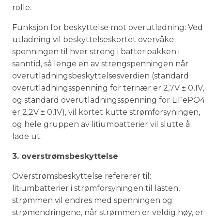
rolle.
Funksjon for beskyttelse mot overutladning: Ved
utladning vil beskyttelseskortet overvåke
spenningen til hver streng i batteripakken i
sanntid, så lenge en av strengspenningen når
overutladningsbeskyttelsesverdien (standard
overutladningsspenning for ternær er 2,7V ± 0,1V,
og standard overutladningsspenning for LiFePO4
er 2,2V ± 0,1V), vil kortet kutte strømforsyningen,
og hele gruppen av litiumbatterier vil slutte å
lade ut.
3. overstrømsbeskyttelse
Overstrømsbeskyttelse refererer til:
litiumbatterier i strømforsyningen til lasten,
strømmen vil endres med spenningen og
strømendringene, når strømmen er veldig høy, er