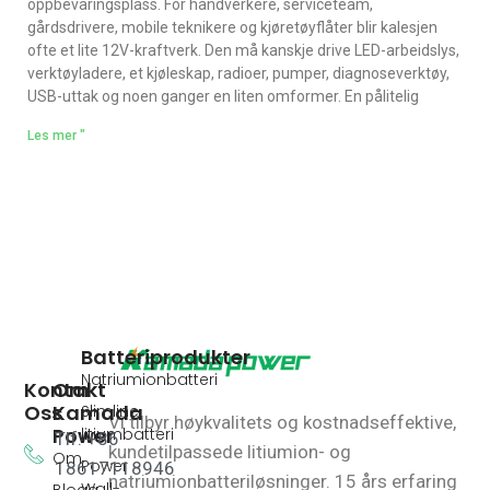
oppbevaringsplass. For håndverkere, serviceteam,
gårdsdrivere, mobile teknikere og kjøretøyflåter blir kalesjen
ofte et lite 12V-kraftverk. Den må kanskje drive LED-arbeidslys,
verktøyladere, et kjøleskap, radioer, pumper, diagnoseverktøy,
USB-uttak og noen ganger en liten omformer. En pålitelig
Les mer "
Batteriprodukter
Natriumionbatteri
Kontakt
Om
Oss
Kamada
Slimline
Vi tilbyr høykvalitets og kostnadseffektive,
Power
litiumbatteri
Tlf: +86
kundetilpassede litiumion- og
Om
Power
18617118946
natriumionbatteriløsninger.
15 års erfaring
Wall-