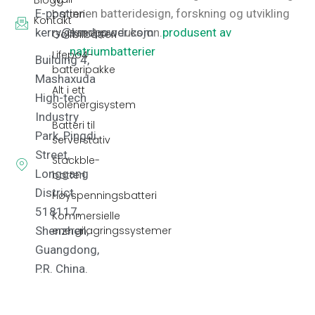
Blogg
E-post:
innen batteridesign, forskning og utvikling
batteri
Kontakt
kerry@kmdpower.com
samt produksjon.
produsent av
Golfbilbatteri
natriumbatterier
Lifepo4-
Building 4,
batteripakke
Mashaxuda
Alt i ett
High-tech
solenergisystem
Industry
Batteri til
Park, Pingdi
serverstativ
Street,
Stackble-
Longgang
batteri
District
Høyspenningsbatteri
518117,
Kommersielle
energilagringssystemer
Shenzhen,
Guangdong,
P.R. China.