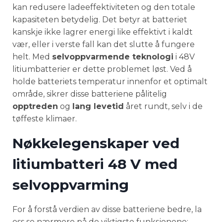
kan redusere ladeeffektiviteten og den totale
kapasiteten betydelig. Det betyr at batteriet
kanskje ikke lagrer energi like effektivt i kaldt
vær, eller i verste fall kan det slutte å fungere
helt. Med
selvoppvarmende teknologi
i 48V
litiumbatterier er dette problemet løst. Ved å
holde batteriets temperatur innenfor et optimalt
område, sikrer disse batteriene pålitelig
opptreden
og
lang levetid
året rundt, selv i de
tøffeste klimaer.
Nøkkelegenskaper ved
litiumbatteri 48 V med
selvoppvarming
For å forstå verdien av disse batteriene bedre, la
oss se nærmere på de viktigste funksjonene: