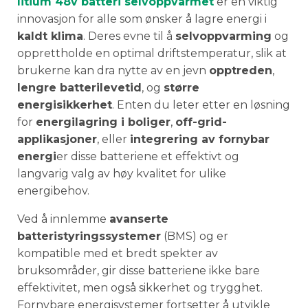
litium 48v batteri selvoppvarmet
er en viktig
innovasjon for alle som ønsker å lagre energi i
kaldt klima
. Deres evne til å
selvoppvarming
og
opprettholde en optimal driftstemperatur, slik at
brukerne kan dra nytte av en jevn
opptreden
,
lengre batterilevetid
, og
større
energisikkerhet
. Enten du leter etter en løsning
for
energilagring i boliger
,
off-grid-
applikasjoner
, eller
integrering av fornybar
energi
er disse batteriene et effektivt og
langvarig valg av høy kvalitet for ulike
energibehov.
Ved å innlemme
avanserte
batteristyringssystemer
(BMS) og er
kompatible med et bredt spekter av
bruksområder, gir disse batteriene ikke bare
effektivitet, men også sikkerhet og trygghet.
Fornybare energisystemer fortsetter å utvikle