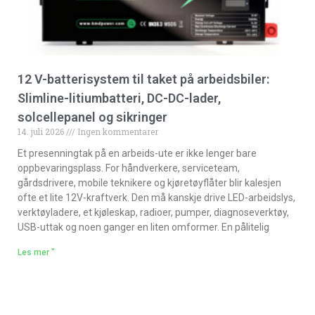
12 V-batterisystem til taket på arbeidsbiler:
Slimline-litiumbatteri, DC-DC-lader,
solcellepanel og sikringer
14. juli 2026
Ingen kommentarer
Et presenningtak på en arbeids-ute er ikke lenger bare
oppbevaringsplass. For håndverkere, serviceteam,
gårdsdrivere, mobile teknikere og kjøretøyflåter blir kalesjen
ofte et lite 12V-kraftverk. Den må kanskje drive LED-arbeidslys,
verktøyladere, et kjøleskap, radioer, pumper, diagnoseverktøy,
USB-uttak og noen ganger en liten omformer. En pålitelig
Les mer "