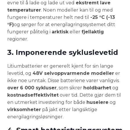
evne til å lade og lade ut ved
ekstremt lave
temperaturer
. Noen modeller kan til og med
fungere i temperaturer helt ned til
-25 °C (-13
°F)
og sørger for at energilagringssystemet ditt
fungerer pålitelig i
arktisk
eller
fjellaktig
regioner.
3. Imponerende sykluslevetid
Litiumbatterier er generelt kjent for sin lange
levetid, og
48V selvoppvarmende modeller
er
ikke noe unntak. Disse batteriene varer vanligvis
over 6 000 sykluser
, som sikrer
holdbarhet
og
kostnadseffektivitet
over tid. Dette gjør dem til
en utmerket investering for både
huseiere
og
virksomheter
på jakt etter langsiktige
energilagringsløsninger.