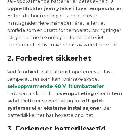
selvoppvarmende batterier er deres evne til å
opprettholder jevn ytelse i lave temperaturer
.
Enten du bor i en region som opplever
minusgrader flere måneder i året, eller i et
område som er utsatt for temperatursvingninger,
sørger denne teknologien for at batteriet
fungerer effektivt uavhengig av været utenfor.
2. Forbedret sikkerhet
Ved å forhindre at batteriet opererer ved lave
temperaturer som kan forårsake skade,
selvoppvarmende 48 V litiumbatterier
redusere risikoen for
overoppheting
eller
intern
svikt
. Dette er spesielt viktig for
off-grid-
systemer
eller
eksterne installasjoner
, der
batterisikkerhet har høyeste prioritet.
3. Forlenget batterilevetid