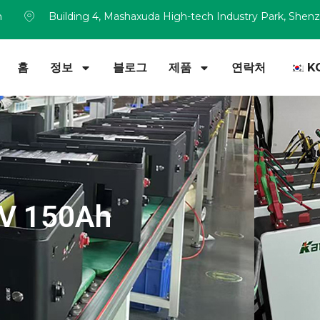
m
Building 4, Mashaxuda High-tech Industry Park, Shen
홈
정보
블로그
제품
연락처
K
V 150Ah