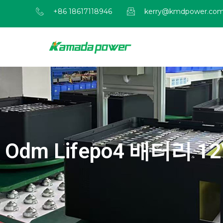
+86 18617118946
kerry@kmdpower.co
Odm Lifepo4 배터리 12