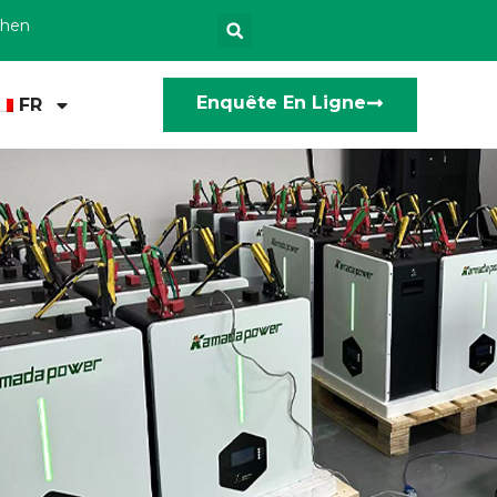
zhen
Enquête En Ligne
FR