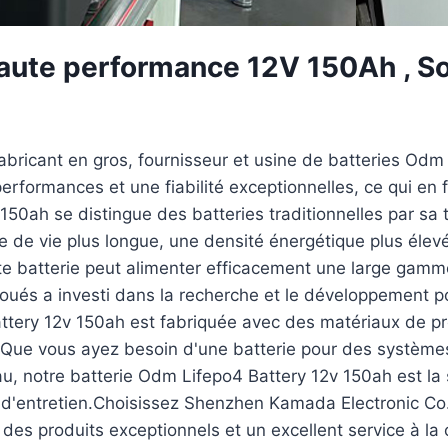
ute performance 12V 150Ah , Sol
bricant en gros, fournisseur et usine de batteries Odm
erformances et une fiabilité exceptionnelles, ce qui en f
150ah se distingue des batteries traditionnelles par s
rée de vie plus longue, une densité énergétique plus éle
te batterie peut alimenter efficacement une large gamm
voués a investi dans la recherche et le développement 
attery 12v 150ah est fabriquée avec des matériaux de pr
s.Que vous ayez besoin d'une batterie pour des systèmes
u, notre batterie Odm Lifepo4 Battery 12v 150ah est la so
um d'entretien.Choisissez Shenzhen Kamada Electronic Co
des produits exceptionnels et un excellent service à la 