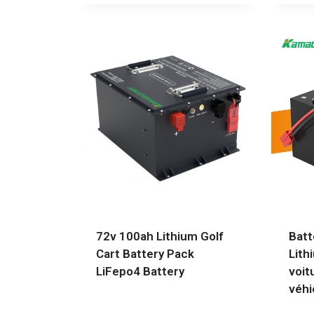
72v 100ah Lithium Golf
Batt
Cart Battery Pack
Lith
LiFepo4 Battery
voit
véhi