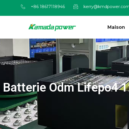
+86 18617118946
kerry@kmdpower.co
Maison
Batterie Odm Lifepo4 