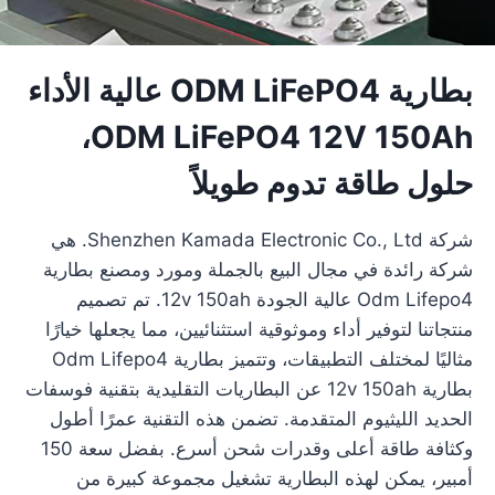
بطارية ODM LiFePO4 عالية الأداء
ODM LiFePO4 12V 150Ah،
حلول طاقة تدوم طويلاً
شركة Shenzhen Kamada Electronic Co., Ltd. هي
شركة رائدة في مجال البيع بالجملة ومورد ومصنع بطارية
Odm Lifepo4 عالية الجودة 12v 150ah. تم تصميم
منتجاتنا لتوفير أداء وموثوقية استثنائيين، مما يجعلها خيارًا
مثاليًا لمختلف التطبيقات، وتتميز بطارية Odm Lifepo4
بطارية 12v 150ah عن البطاريات التقليدية بتقنية فوسفات
الحديد الليثيوم المتقدمة. تضمن هذه التقنية عمرًا أطول
وكثافة طاقة أعلى وقدرات شحن أسرع. بفضل سعة 150
أمبير، يمكن لهذه البطارية تشغيل مجموعة كبيرة من