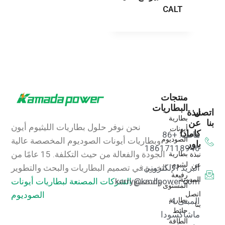
CALT
منتجات
البطاريات
اتصل
نبذة
بطارية
بنا
عن
نحن نوفر حلول بطاريات الليثيوم أيون
أيونات
كامادا
هاتف: +86
الصوديوم
وبطاريات أيونات الصوديوم المخصصة عالية
باور
18617118946
بطارية
نبذة
الجودة والفعالة من حيث التكلفة.
15 عامًا من
ليثيوم
عن
البريد الإلكتروني:
الخبرة في تصميم البطاريات والبحث والتطوير
رفيعة
المدونة
kerry@kmdpower.com
والتصنيع.
الشركات المصنعة لبطاريات أيونات
المستوى
اتصل
الصوديوم
بطارية
المبنى 4،
بنا
حائط
ماشاكسودا
الطاقة