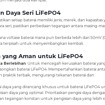
m menjadi dua kali lipat.
n Daya Seri LiFePO4
ikan setiap baterai memiliki jenis, merek, dan kapasitas
a seri, pastikan perbedaan tegangan antara masing-ma
mana voltase baterai mana pun berbeda lebih dari 50mV (0
secara terpisah untuk menyeimbangkan kembali.
a yang Aman untuk LiFePO4
a Berlebihan
: Untuk mencegah kerusakan baterai yang
osongkan baterai LiFePO4. Mempertahankan baterai ant
 praktik terbaik, mengurangi tekanan baterai dan
gisi daya yang dirancang khusus untuk baterai LiFePO4 
sian daya yang optimal. Prioritaskan pengisi daya denga
n tegangan konstan untuk pengisian daya yang lebih st