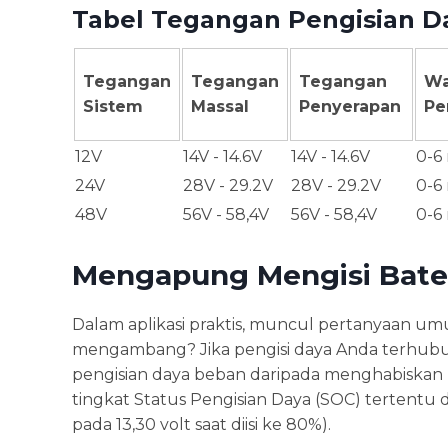
Tabel Tegangan Pengisian D
Tegangan
Tegangan
Tegangan
Wa
Sistem
Massal
Penyerapan
Pe
12V
14V - 14.6V
14V - 14.6V
0-6
24V
28V - 29.2V
28V - 29.2V
0-6
48V
56V - 58,4V
56V - 58,4V
0-6
Mengapung Mengisi Bate
Dalam aplikasi praktis, muncul pertanyaan u
mengambang? Jika pengisi daya Anda terhubun
pengisian daya beban daripada menghabiskan 
tingkat Status Pengisian Daya (SOC) tertentu
pada 13,30 volt saat diisi ke 80%).