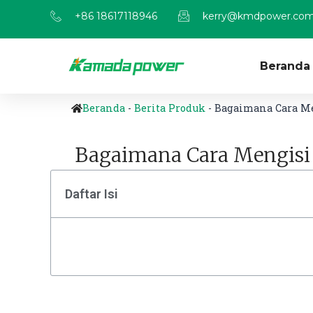
+86 18617118946
kerry@kmdpower.co
Beranda
Beranda
-
Berita Produk
-
Bagaimana Cara Me
Bagaimana Cara Mengisi
Daftar Isi