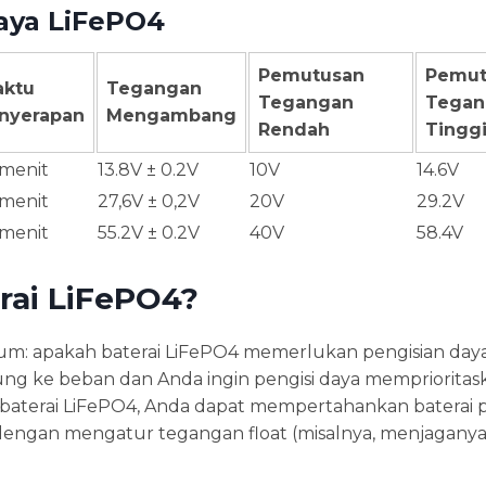
aya LiFePO4
Pemutusan
Pemut
ktu
Tegangan
Tegangan
Tegan
nyerapan
Mengambang
Rendah
Tingg
 menit
13.8V ± 0.2V
10V
14.6V
 menit
27,6V ± 0,2V
20V
29.2V
 menit
55.2V ± 0.2V
40V
58.4V
rai LiFePO4?
mum: apakah baterai LiFePO4 memerlukan pengisian day
g ke beban dan Anda ingin pengisi daya memprioritas
baterai LiFePO4, Anda dapat mempertahankan baterai 
 dengan mengatur tegangan float (misalnya, menjaganya