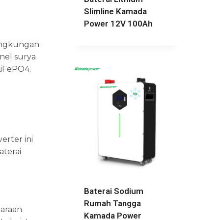
Slimline Kamada
Power 12V 100Ah
ingkungan.
nel surya
LiFePO4.
rter ini
aterai
Baterai Sodium
Rumah Tangga
daraan
Kamada Power