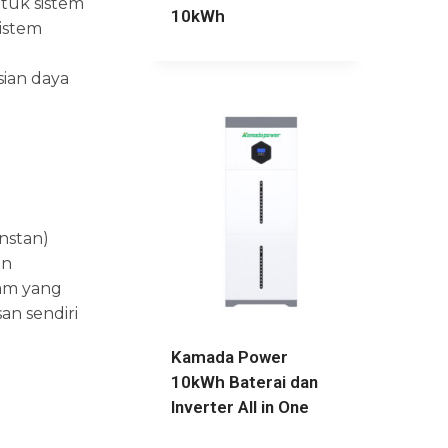
tuk sistem
10kWh
istem
sian daya
nstan)
an
sam yang
an sendiri
Kamada Power
10kWh Baterai dan
Inverter All in One