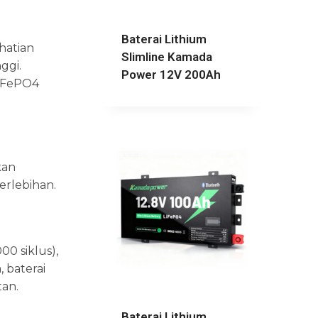
Baterai Lithium
hatian
Slimline Kamada
ggi.
Power 12V 200Ah
LiFePO4
kan
erlebihan.
00 siklus),
 baterai
tan.
Baterai Lithium