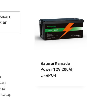
usan
gan
i
Baterai Kamada
Power 12V 200Ah
LiFePO4
a
kan
pada
 tetap