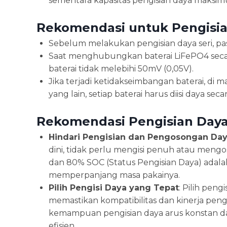
sementara kapasitas pengisian daya maksimu
Rekomendasi untuk Pengisia
Sebelum melakukan pengisian daya seri, past
Saat menghubungkan baterai LiFePO4 secar
baterai tidak melebihi 50mV (0,05V).
Jika terjadi ketidakseimbangan baterai, di 
yang lain, setiap baterai harus diisi daya 
Rekomendasi Pengisian Day
Hindari Pengisian dan Pengosongan Day
dini, tidak perlu mengisi penuh atau meng
dan 80% SOC (Status Pengisian Daya) adalah
memperpanjang masa pakainya.
Pilih Pengisi Daya yang Tepat
: Pilih pen
memastikan kompatibilitas dan kinerja pengi
kemampuan pengisian daya arus konstan da
efisien.