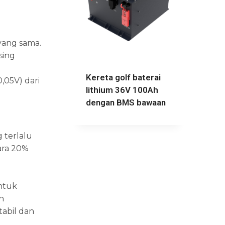
 yang sama.
sing
Kereta golf baterai
,05V) dari
lithium 36V 100Ah
dengan BMS bawaan
 terlalu
ara 20%
untuk
n
abil dan