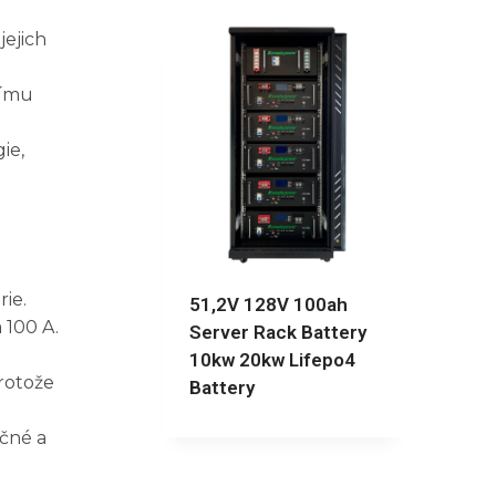
jejich
nímu
ie,
ie.
51,2V 128V 100ah
 100 A.
Server Rack Battery
10kw 20kw Lifepo4
rotože
Battery
ečné a