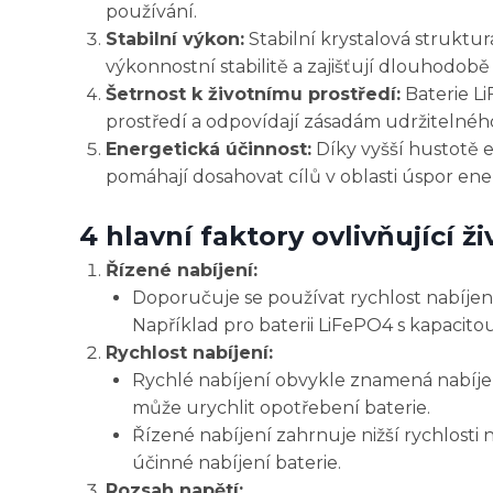
používání.
Stabilní výkon:
Stabilní krystalová struktur
výkonnostní stabilitě a zajišťují dlouhodob
Šetrnost k životnímu prostředí:
Baterie Li
prostředí a odpovídají zásadám udržitelného 
Energetická účinnost:
Díky vyšší hustotě e
pomáhají dosahovat cílů v oblasti úspor energ
4 hlavní faktory ovlivňující ž
Řízené nabíjení:
Doporučuje se používat rychlost nabíjení
Například pro baterii LiFePO4 s kapacito
Rychlost nabíjení:
Rychlé nabíjení obvykle znamená nabíjení
může urychlit opotřebení baterie.
Řízené nabíjení zahrnuje nižší rychlosti 
účinné nabíjení baterie.
Rozsah napětí: