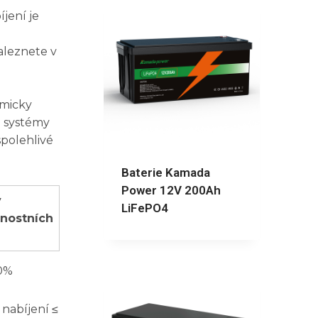
jení je
aleznete v
amicky
o systémy
spolehlivé
Baterie Kamada
Power 12V 200Ah
y
LiFePO4
nostních
0%
 nabíjení ≤