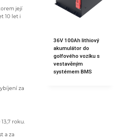
orem její
 10 let i
36V 100Ah lithiový
akumulátor do
golfového vozíku s
vestavěným
systémem BMS
ybíjení za
13,7 roku.
t a za