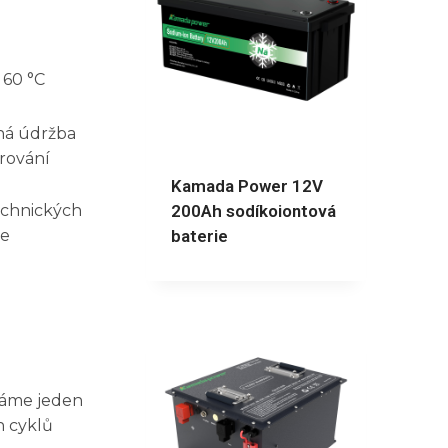
 60 °C
ná údržba
rování
Kamada Power 12V
technických
200Ah sodíkoiontová
se
baterie
dáme jeden
h cyklů