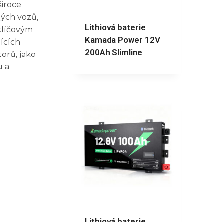
široce
ných vozů,
Lithiová baterie
 klíčovým
Kamada Power 12V
jících
200Ah Slimline
orů, jako
u a
Lithiová baterie