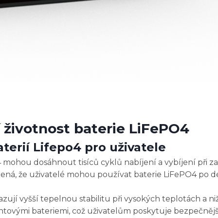
í životnost baterie LiFePO4
terií Lifepo4 pro uživatele
 mohou dosáhnout tisíců cyklů nabíjení a vybíjení při z
mená, že uživatelé mohou používat baterie LiFePO4 po d
ují vyšší tepelnou stabilitu při vysokých teplotách a nižš
ontovými bateriemi, což uživatelům poskytuje bezpečnějš