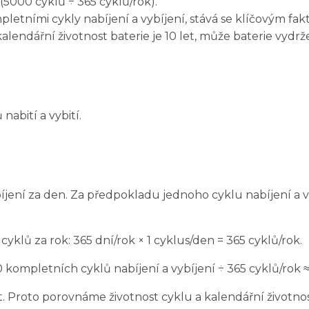
 (5000 cyklů ÷ 365 cyklů/rok).
etními cykly nabíjení a vybíjení, stává se klíčovým fakt
endářní životnost baterie je 10 let, může baterie vydržet
nabití a vybití.
íjení za den. Za předpokladu jednoho cyklu nabíjení a v
yklů za rok: 365 dní/rok × 1 cyklus/den = 365 cyklů/rok.
ompletních cyklů nabíjení a vybíjení ÷ 365 cyklů/rok ≈ 
. Proto porovnáme životnost cyklu a kalendářní životnos