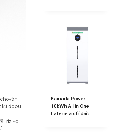
Kamada Power
achování
10kWh All in One
elší dobu
baterie a střídač
í riziko
í