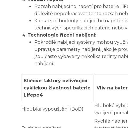
Rozsah nabíjecího napětí pro baterie LiF
důležité nepřekračovat tento rozsah neb
Konkrétní hodnoty nabíjecího napětí záv
technických specifikacích baterie nebo v 
Technologie řízení nabíjení:
Pokročilé nabíjecí systémy mohou využíva
upravuje parametry nabíjení, jako je prou
jsou často vybaveny několika režimy nabí
nabíjení.
Klíčové faktory ovlivňující
cyklickou životnost baterie
Vliv na bater
Lifepo4
Hluboké vybíje
Hloubka vypouštění (DoD)
vybíjení pomáh
Rychlé nabíjen