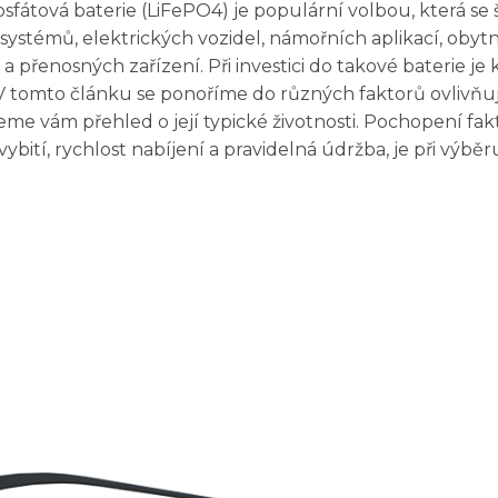
sfátová baterie (LiFePO4) je populární volbou, která se 
systémů, elektrických vozidel, námořních aplikací, obyt
přenosných zařízení. Při investici do takové baterie je
st. V tomto článku se ponoříme do různých faktorů ovlivňu
me vám přehled o její typické životnosti. Pochopení fakt
ybití, rychlost nabíjení a pravidelná údržba, je při výběr