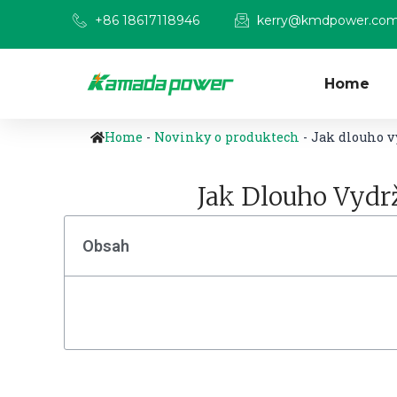
+86 18617118946
kerry@kmdpower.co
Home
Home
-
Novinky o produktech
-
Jak dlouho vy
Jak Dlouho Vydrž
Obsah