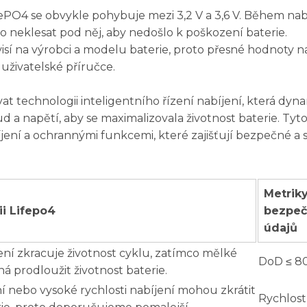
ePO4 se obvykle pohybuje mezi 3,2 V a 3,6 V. Během nabí
o neklesat pod něj, aby nedošlo k poškození baterie.
isí na výrobci a modelu baterie, proto přesné hodnoty n
uživatelské příručce.
t technologii inteligentního řízení nabíjení, která dyn
d a napětí, aby se maximalizovala životnost baterie. Tyt
jení a ochrannými funkcemi, které zajišťují bezpečné a 
Metrik
ii Lifepo4
bezpeč
údajů
ní zkracuje životnost cyklu, zatímco mělké
DoD ≤ 8
á prodloužit životnost baterie.
í nebo vysoké rychlosti nabíjení mohou zkrátit
Rychlost