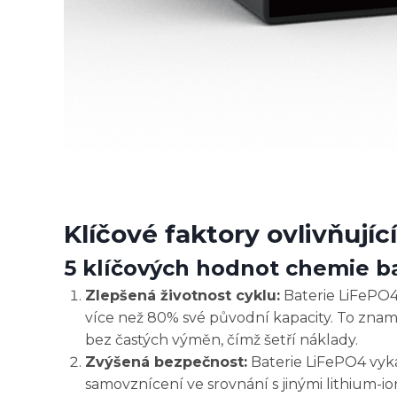
Klíčové faktory ovlivňujíc
5 klíčových hodnot chemie ba
Zlepšená životnost cyklu:
Baterie LiFePO4
více než 80% své původní kapacity. To zna
bez častých výměn, čímž šetří náklady.
Zvýšená bezpečnost:
Baterie LiFePO4 vykaz
samovznícení ve srovnání s jinými lithium-i