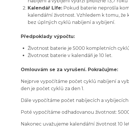
nabíjení a vybíjení vydrží přibližně 13,7 roku
Kalendář Life:
Pokud baterie neprošla kompl
kalendářní životnost. Vzhledem k tomu, že kal
bez úplných cyklů nabíjení a vybíjení.
Předpoklady výpočtu:
Životnost baterie je 5000 kompletních cyklů 
Životnost baterie v kalendáři je 10 let.
Omlouvám se za vyrušení. Pokračujme:
Nejprve vypočítáme počet cyklů nabíjení a vyb
den je počet cyklů za den 1.
Dále vypočítáme počet nabíjecích a vybíjecích c
Poté vypočítáme odhadovanou životnost: 5000 k
Nakonec uvažujeme kalendářní životnost 10 let