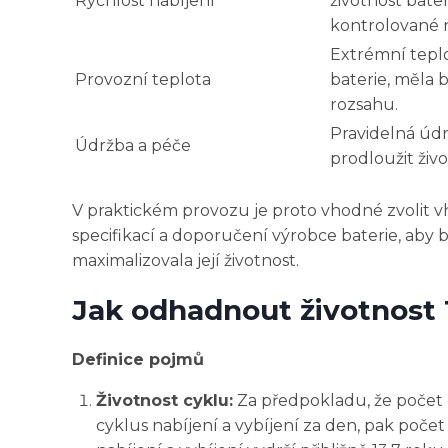
Rychlost nabíjení
životnost bate
kontrolované n
Extrémní teplo
Provozní teplota
baterie, měla
rozsahu.
Pravidelná údr
Údržba a péče
prodloužit živo
V praktickém provozu je proto vhodné zvolit vh
specifikací a doporučení výrobce baterie, aby b
maximalizovala její životnost.
Jak odhadnout životnost 
Definice pojmů
Životnost cyklu:
Za předpokladu, že počet 
cyklus nabíjení a vybíjení za den, pak počet