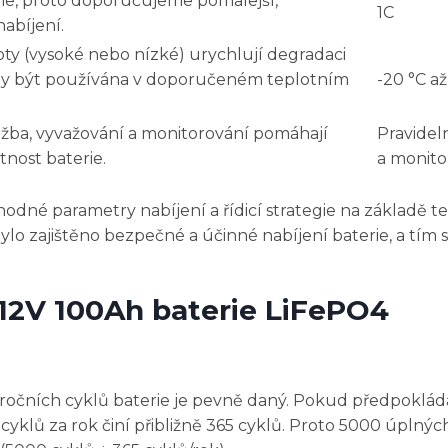
rie, proto doporučujeme pomalejší,
1C
abíjení.
ty (vysoké nebo nízké) urychlují degradaci
 by být používána v doporučeném teplotním
-20 °C až
žba, vyvažování a monitorování pomáhají
Pravidel
tnost baterie.
a monito
odné parametry nabíjení a řídicí strategie na základě 
ylo zajištěno bezpečné a účinné nabíjení baterie, a tím 
12V 100Ah baterie LiFePO4
ročních cyklů baterie je pevně daný. Pokud předpoklá
 cyklů za rok činí přibližně 365 cyklů. Proto 5000 úplnýc