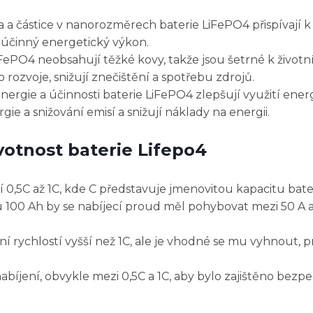
a a částice v nanorozměrech baterie LiFePO4 přispívají k 
ě účinný energetický výkon.
FePO4 neobsahují těžké kovy, takže jsou šetrné k život
rozvoje, snižují znečištění a spotřebu zdrojů.
nergie a účinnosti baterie LiFePO4 zlepšují využití energ
ie a snižování emisí a snižují náklady na energii.
ivotnost baterie Lifepo4
 0,5C až 1C, kde C představuje jmenovitou kapacitu bater
u 100 Ah by se nabíjecí proud měl pohybovat mezi 50 A a
 rychlostí vyšší než 1C, ale je vhodné se mu vyhnout, p
nabíjení, obvykle mezi 0,5C a 1C, aby bylo zajištěno bezp