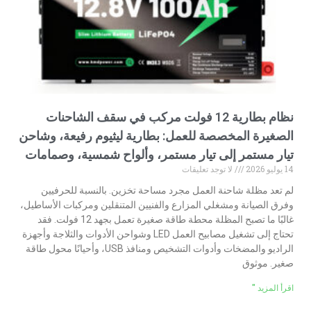
نظام بطارية 12 فولت مركب في سقف الشاحنات
الصغيرة المخصصة للعمل: بطارية ليثيوم رفيعة، وشاحن
تيار مستمر إلى تيار مستمر، وألواح شمسية، وصمامات
14 يوليو 2026
لا توجد تعليقات
لم تعد مظلة شاحنة العمل مجرد مساحة تخزين. بالنسبة للحرفيين
وفرق الصيانة ومشغلي المزارع والفنيين المتنقلين ومركبات الأساطيل،
غالبًا ما تصبح المظلة محطة طاقة صغيرة تعمل بجهد 12 فولت. فقد
تحتاج إلى تشغيل مصابيح العمل LED وشواحن الأدوات والثلاجة وأجهزة
الراديو والمضخات وأدوات التشخيص ومنافذ USB، وأحيانًا محول طاقة
صغير. موثوق
اقرأ المزيد "