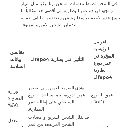
في الشحن لضبط معلمات الشحن ديناميكيًا مثل التيار
والجهد لزيادة عمر البطارية إلى أقصى حد. وغالباً ما
تتميز هذه الأنظمة بأوضاع شحن متعددة ووظائف حماية
لضمان الشحن الآمن والموثوق.
العوامل
الرئيسية
مقاييس
المؤثرة في
التأثير على بطارية Lifepo4
بيانات
عمر دورة
السلامة
بطارية
Lifepo4
يؤدي التفريغ العميق إلى تقصير
وزارة
عمق التفريغ
عمر الدورة، بينما يساعد التفريغ
الدفاع ≤
(DoD)
السطحي على إطالة عمر
80%
البطارية.
قد يقلل الشحن السريع أو معدلات
معدل
الشحن المرتفعة من عمر