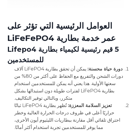
العوامل الرئيسية التي تؤثر على
عمر خدمة بطارية LiFeFePO4
5 قيم رئيسية لكيمياء بطارية Lifepo4
للمستخدمين
دورة حياة محسنة:
يمكن أن تحقق بطارية LiFePO4 آلاف
دورات الشحن والتفريغ مع الحفاظ على أكثر من 80% من
سعتها الأولية. هذا يعني أنه يمكن للمستخدمين استخدام
بطارية LiFePO4 لفترات طويلة دون استبدالها بشكل
متكرر، وبالتالي توفير التكاليف.
تعزيز السلامة المعززة:
تُظهر بطارية LiFePO4 ثباتًا
حراريًا أعلى في ظروف درجات الحرارة العالية وخطر
احتراق تلقائي أقل مقارنة ببطاريات الليثيوم أيون الأخرى،
مما يوفر للمستخدمين تجربة استخدام أكثر أمانًا.