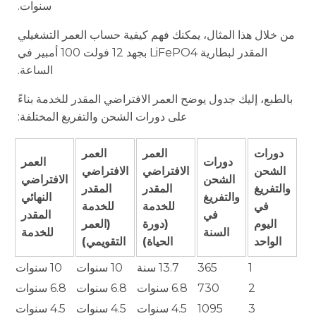
سنوات.
من خلال هذا المثال، يمكنك فهم كيفية حساب العمر التشغيلي
المقدر لبطارية LiFePO4 بجهد 12 فولت 100 أمبير في
الساعة.
بالطبع، إليك جدول يوضح العمر الافتراضي المقدر للخدمة بناءً
على دورات الشحن والتفريغ المختلفة:
دورات
العمر
العمر
دورات
العمر
الشحن
الافتراضي
الافتراضي
الشحن
الافتراضي
والتفريغ
المقدر
المقدر
والتفريغ
النهائي
في
للخدمة
للخدمة
في
المقدر
اليوم
(دورة
(العمر
السنة
للخدمة
الواحد
الحياة)
التقويمي)
1
365
13.7 سنة
10 سنوات
10 سنوات
2
730
6.8 سنوات
6.8 سنوات
6.8 سنوات
3
1095
4.5 سنوات
4.5 سنوات
4.5 سنوات