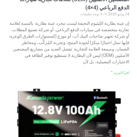
الدفع الرباعي (4×4)
14 يوليو 2026
لا توجد تعليقات
إن عينة بطارية الليثيوم النحيفة ليست مجرد عينة بطارية. بالنسبة لعلامة
تجارية متخصصة في سيارات الدفع الرباعي، أو شركة تصنيع المظلات،
أو شركة تجهيز شاحنات البيك آب، أو موزع إكسسوارات الطرق الوعرة،
فإنها تمثل اختبارًا مبكرًا لجودة المنتج، وتجربة المُركِّب، ومخاطر
الضمان، وسمعة العلامة التجارية. تفشل العديد من مشاريع المصنعين
الأصليين (OEM) ليس لأن البطارية لا تستطيع توفير الطاقة في
الاختبارات المعملية، بل لأن
اقرأ المزيد "