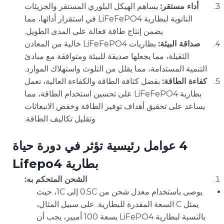
أداء مستقر:
يساهم الهيكل البلوري المستقر والجزيئات
النانوية لبطارية LiFeFePO4 في استقرار أدائها، مما
يضمن إنتاج طاقة فعالة على المدى الطويل.
صداقة البيئة:
بطاريات LiFeFePO4 خالية من المعادن
الثقيلة، مما يجعلها صديقة للبيئة ومتوافقة مع مبادئ
التنمية المستدامة، مما يقلل من التلوث واستهلاك الموارد.
كفاءة الطاقة:
بفضل كثافة الطاقة والكفاءة العالية، تعمل
بطارية LiFeFePO4 على تحسين استخدام الطاقة، مما
يساعد على تحقيق أهداف توفير الطاقة وخفض الانبعاثات
وتقليل تكاليف الطاقة.
4 عوامل رئيسية تؤثر في دورة حياة
بطارية Lifepo4
الشحن المتحكم به:
يوصى باستخدام معدل شحن من 0.5C إلى 1C، حيث
يمثل C السعة المقدرة للبطارية. على سبيل المثال،
بالنسبة لبطارية LiFePO4 بسعة 100 أمبير، يجب أن