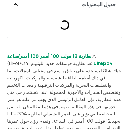
جدول المحتويات
A
بطارية 12 فولت 100 أمبير 100 أمبير/ساعة
Lifepo4
تُعد بطارية فوسفات حديد الليثيوم (LiFePO4)
خيارًا شائعًا يستخدم على نطاق واسع في مختلف المجالات، بما
في ذلك أنظمة الطاقة الشمسية والمركبات الكهربائية
والتطبيقات البحرية والمركبات الترفيهية ومعدات التخييم
وتخصيص السيارات والأجهزة المحمولة. عند الاستثمار في مثل
هذه البطارية، فإن العامل الرئيسي الذي يجب مراعاته هو عمر
خدمتها. في هذه المقالة، نتعمق في هذه المقالة في العوامل
المختلفة التي تؤثر على العمر التشغيلي لبطارية LiFePO4
بجهد 12 فولت 100 أمبير في الساعة، ونقدم رؤى حول عمرها
الافتراضي النموذجي. يعد فهم عوامل مثل عمر الدورة، ودرجة