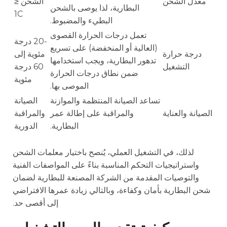
معدل الشحن
الشحن ≤
البطارية، لذا يوصى بالشحن
1C
البطيء والمضبوط.
تعمل درجات الحرارة القصوى
-20 درجة
(العالية أو المنخفضة) على تسريع
درجة حرارة
مئوية إلى
تدهور البطارية، ويجب استخدامها
التشغيل
60 درجة
ضمن نطاق درجات الحرارة
مئوية
الموصى بها.
تساعد الصيانة المنتظمة والموازنة
الصيانة
الصيانة والعناية
والمراقبة على إطالة عمر
والمراقبة
البطارية.
الدورية
لذلك، في التشغيل العملي، يُنصح باختيار معلمات الشحن
واستراتيجيات التحكم المناسبة بناءً على المواصفات الفنية
والتوصيات المقدمة من الشركة المصنعة للبطارية لضمان
شحن البطارية بأمان وكفاءة، وبالتالي زيادة عمرها الافتراضي
إلى أقصى حد.