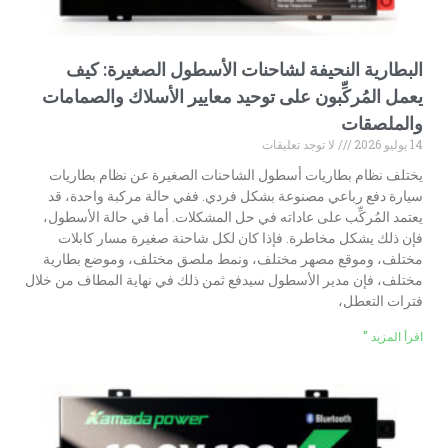
البطارية النحيفة لشاحنات الأسطول الصغيرة: كيف
يعمل المُركِّبون على توحيد معايير الأسلاك والصمامات
والملصقات
14 يوليو 2026
لا توجد تعليقات
يختلف نظام بطاريات أسطول الشاحنات الصغيرة عن نظام بطاريات
سيارة دفع رباعي مصنوعة بشكل فردي. ففي حالة مركبة واحدة، قد
يعتمد المُركِّب على عاداته في حل المشكلات. أما في حالة الأسطول،
فإن ذلك يشكل مخاطرة. فإذا كان لكل شاحنة صغيرة مسار كابلات
مختلف، وموقع مصهر مختلف، ونمط ملصق مختلف، وموضع بطارية
مختلف، فإن مدير الأسطول سيدفع ثمن ذلك في نهاية المطاف من خلال
فترات التعطل،
اقرأ المزيد "