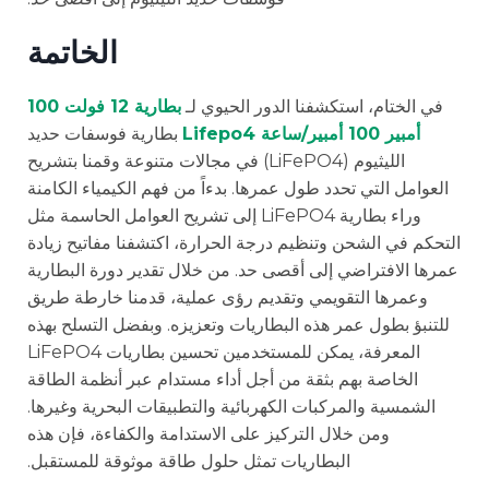
الخاتمة
في الختام، استكشفنا الدور الحيوي لـ
بطارية 12 فولت 100
أمبير 100 أمبير/ساعة Lifepo4
بطارية فوسفات حديد
الليثيوم (LiFePO4) في مجالات متنوعة وقمنا بتشريح
العوامل التي تحدد طول عمرها. بدءاً من فهم الكيمياء الكامنة
وراء بطارية LiFePO4 إلى تشريح العوامل الحاسمة مثل
التحكم في الشحن وتنظيم درجة الحرارة، اكتشفنا مفاتيح زيادة
عمرها الافتراضي إلى أقصى حد. من خلال تقدير دورة البطارية
وعمرها التقويمي وتقديم رؤى عملية، قدمنا خارطة طريق
للتنبؤ بطول عمر هذه البطاريات وتعزيزه. وبفضل التسلح بهذه
المعرفة، يمكن للمستخدمين تحسين بطاريات LiFePO4
الخاصة بهم بثقة من أجل أداء مستدام عبر أنظمة الطاقة
الشمسية والمركبات الكهربائية والتطبيقات البحرية وغيرها.
ومن خلال التركيز على الاستدامة والكفاءة، فإن هذه
البطاريات تمثل حلول طاقة موثوقة للمستقبل.