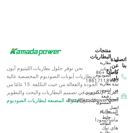
منتجات
البطاريات
اتصل
نبذة
بطارية
بنا
عن
نحن نوفر حلول بطاريات الليثيوم أيون
أيونات
كامادا
هاتف: +86
الصوديوم
وبطاريات أيونات الصوديوم المخصصة عالية
باور
18617118946
بطارية
نبذة
الجودة والفعالة من حيث التكلفة.
15 عامًا من
ليثيوم
عن
البريد الإلكتروني:
الخبرة في تصميم البطاريات والبحث والتطوير
رفيعة
المدونة
kerry@kmdpower.com
والتصنيع.
الشركة المصنعة لبطاريات الصوديوم
المستوى
اتصل
بطارية
المبنى 4،
بنا
حائط
ماشاكسودا
الطاقة
هاي تيك
بطارية