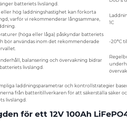
DoD ≤ 
änger batteriets livslängd.
eller hög laddningshastighet kan förkorta
Laddnin
längd, varför vi rekommenderar långsammare,
1C
ddning.
turer (höga eller låga) påskyndar batteriets
ch bör användas inom det rekommenderade
-20°C ti
vallet.
Regelb
derhåll, balansering och övervakning bidrar
underhå
 batteriets livslängd.
överva
a lämpliga laddningsparametrar och kontrollstrategier base
na från batteritillverkaren för att säkerställa säker oc
s livslängd.
gden för ett 12V 100Ah LiFePO