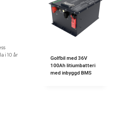
a
ess
 i 10 år
Golfbil med 36V
100Ah litiumbatteri
med inbyggd BMS