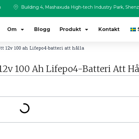
m
Building 4, Mashaxuda High-tech Industry Park, Shen
Om
Blogg
Produkt
Kontakt
 12v 100 ah Lifepo4-batteri att hålla
2v 100 Ah Lifepo4-Batteri Att Hå