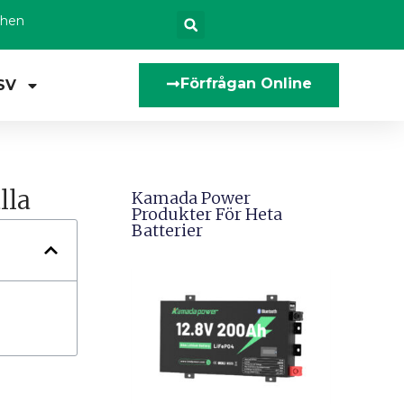
zhen
Förfrågan Online
SV
lla
Kamada Power
Produkter För Heta
Batterier