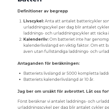
Definitioner av begrepp
Livscykel:
Anta att antalet battericykler so
urladdningscykel per dag blir antalet cykle
laddnings- och urladdningscykler att räcka i c
Kalenderliv:
Om batteriet inte har genomgåt
kalenderlivslängd en viktig faktor. Om ett ba
även utan fullständiga laddnings- och urla
Antaganden för beräkningen:
Batteriets livslängd är 5000 kompletta ladd
Batteriets kalenderlivslängd är 10 år.
Jag ber om ursäkt för avbrottet. Låt oss for
Först beräknar vi antalet laddnings- och urlad
urladdningscykel per dag blir antalet cykler pe