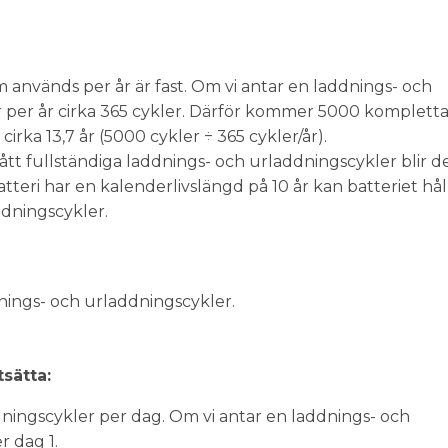
m används per år är fast. Om vi antar en laddnings- och
r per år cirka 365 cykler. Därför kommer 5000 komplett
irka 13,7 år (5000 cykler ÷ 365 cykler/år).
t fullständiga laddnings- och urladdningscykler blir d
tteri har en kalenderlivslängd på 10 år kan batteriet hålla
ddningscykler.
nings- och urladdningscykler.
tsätta:
dningscykler per dag. Om vi antar en laddnings- och
r dag 1.