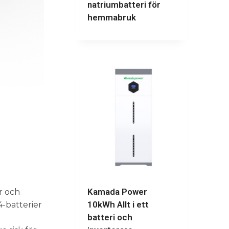
natriumbatteri för
hemmabruk
Kamada Power
r och
10kWh Allt i ett
-batterier
batteri och