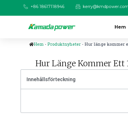
+86 18617118946
kerry@kmdpower.co
Hem
Hem
-
Produktnyheter
-
Hur länge kommer ett
Hur Länge Kommer Ett 1
Innehållsförteckning