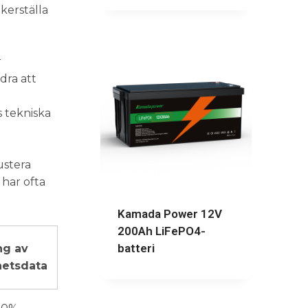
kerställa
r
dra att
s tekniska
ustera
 har ofta
Kamada Power 12V
200Ah LiFePO4-
batteri
ng av
hetsdata