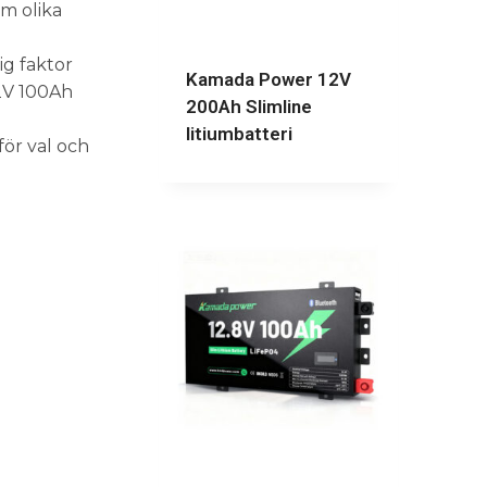
om olika
ig faktor
Kamada Power 12V
12V 100Ah
200Ah Slimline
litiumbatteri
ör val och