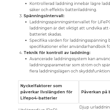
Kontrollerad laddning innebär lägre laddn
säker och effektiv batteriladdning.
Spänningsintervall:
Laddningsspänningsintervallet för LiFePO
laddningen är det viktigt att undvika att 
batteriet skadas.
Specifika värden för laddningsspänning be
specifikationer eller användarhandbok f
Teknik för kontroll av laddning:
Avancerade laddningssystem kan använda 
laddningsparametrar som ström och spänni
flera laddningslägen och skyddsfunktioner 
Nyckelfaktorer som
påverkar livslängden för
Påverkan på b
Lifepo4-batterier
Djup urladdning