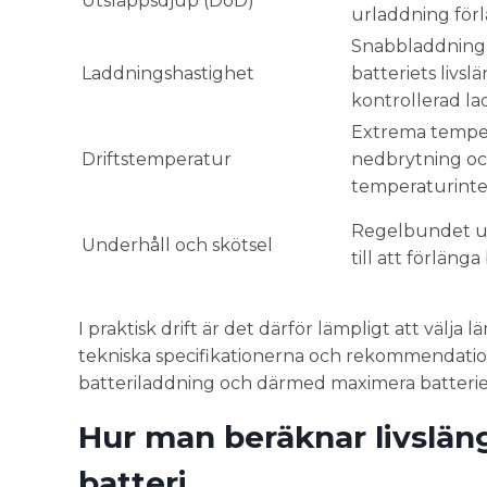
Utsläppsdjup (DoD)
urladdning förl
Snabbladdning 
Laddningshastighet
batteriets livs
kontrollerad la
Extrema tempera
Driftstemperatur
nedbrytning o
temperaturinter
Regelbundet un
Underhåll och skötsel
till att förlänga
I praktisk drift är det därför lämpligt att välj
tekniska specifikationerna och rekommendationer
batteriladdning och därmed maximera batteriet
Hur man beräknar livslän
batteri