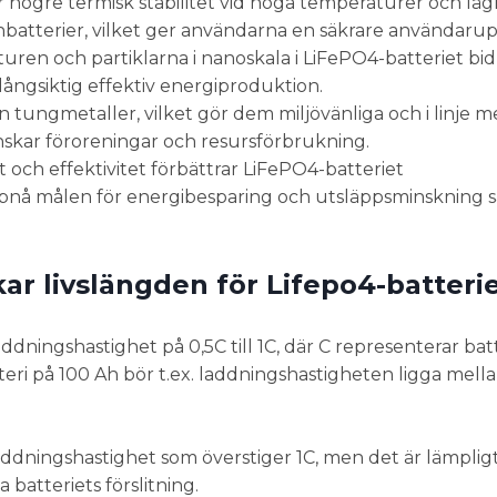
högre termisk stabilitet vid höga temperaturer och lägre
nbatterier, vilket ger användarna en säkrare användarup
turen och partiklarna i nanoskala i LiFePO4-batteriet bidra
r långsiktig effektiv energiproduktion.
ån tungmetaller, vilket gör dem miljövänliga och i linje 
inskar föroreningar och resursförbrukning.
och effektivitet förbättrar LiFePO4-batteriet
 uppnå målen för energibesparing och utsläppsminskning 
ar livslängden för Lifepo4-batteri
ningshastighet på 0,5C till 1C, där C representerar batt
teri på 100 Ah bör t.ex. laddningshastigheten ligga mell
ddningshastighet som överstiger 1C, men det är lämpligt
batteriets förslitning.