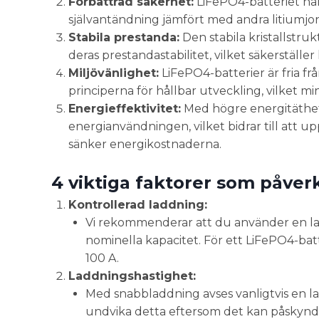
Förbättrad säkerhet:
LiFePO4-batteriet har 
självantändning jämfört med andra litiumjo
Stabila prestanda:
Den stabila kristallstruk
deras prestandastabilitet, vilket säkerställe
Miljövänlighet:
LiFePO4-batterier är fria fr
principerna för hållbar utveckling, vilket m
Energieffektivitet:
Med högre energitäthet 
energianvändningen, vilket bidrar till att
sänker energikostnaderna.
4 viktiga faktorer som påverk
Kontrollerad laddning:
Vi rekommenderar att du använder en ladd
nominella kapacitet. För ett LiFePO4-bat
100 A.
Laddningshastighet:
Med snabbladdning avses vanligtvis en la
undvika detta eftersom det kan påskynda 