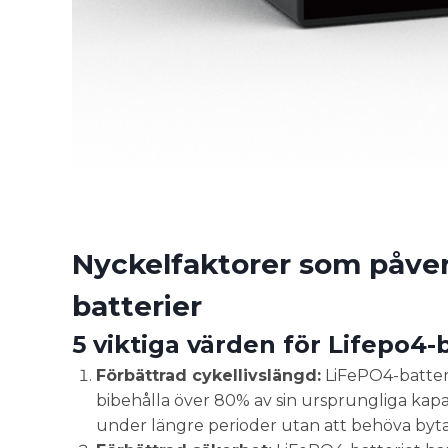
Nyckelfaktorer som påver
batterier
5 viktiga värden för Lifepo4
Förbättrad cykellivslängd:
LiFePO4-batteri
bibehålla över 80% av sin ursprungliga kap
under längre perioder utan att behöva byta 