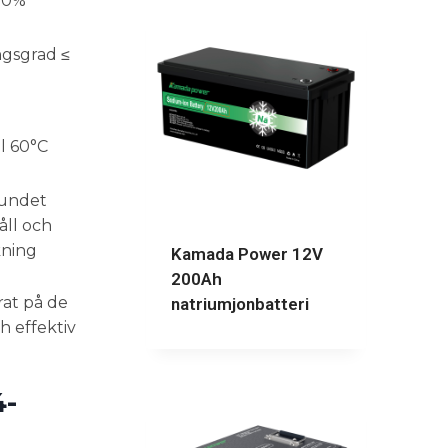
80%
gsgrad ≤
ll 60°C
undet
ll och
kning
Kamada Power 12V
200Ah
rat på de
natriumjonbatteri
h effektiv
4-