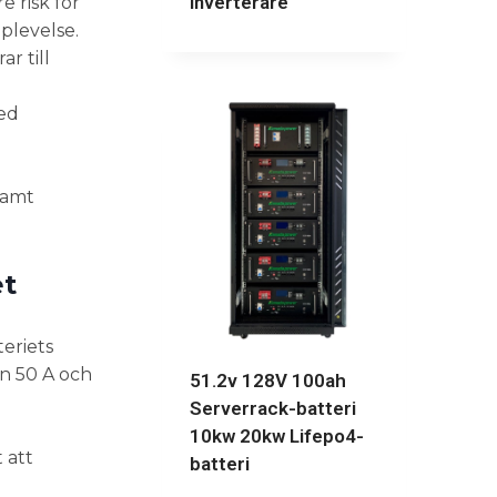
inverterare
 risk för
plevelse.
r till
med
samt
et
eriets
an 50 A och
51.2v 128V 100ah
Serverrack-batteri
10kw 20kw Lifepo4-
 att
batteri