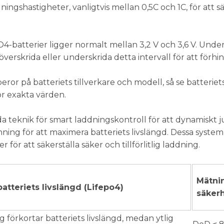
ingshastigheter, vanligtvis mellan 0,5C och 1C, för att sä
4-batterier ligger normalt mellan 3,2 V och 3,6 V. Unde
överskrida eller underskrida detta intervall för att förhin
ror på batteriets tillverkare och modell, så se batteriet
ör exakta värden.
teknik för smart laddningskontroll för att dynamiskt j
ng för att maximera batteriets livslängd. Dessa system
för att säkerställa säker och tillförlitlig laddning.
Mätni
atteriets livslängd (Lifepo4)
säker
 förkortar batteriets livslängd, medan ytlig