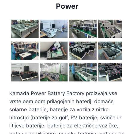
Power
Kamada Power Battery Factory proizvaja vse
vrste oem odm prilagojenih baterij: domače
solarne baterije, baterije za vozila z nizko
hitrostjo (baterije za golf, RV baterije, svinčene
litijeve baterije, baterije za električne vozičke,
baterije za viličarje), morske baterije, baterije za