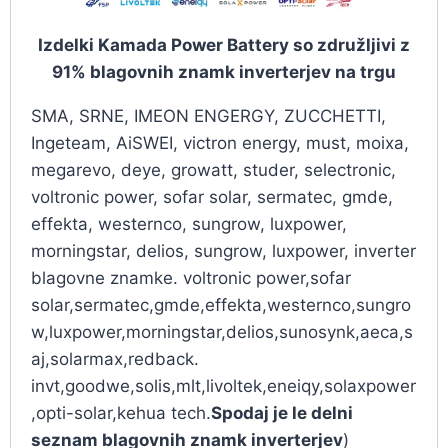
Izdelki Kamada Power Battery so združljivi z
91% blagovnih znamk inverterjev na trgu
SMA, SRNE, IMEON ENGERGY, ZUCCHETTI,
Ingeteam, AiSWEI, victron energy, must, moixa,
megarevo, deye, growatt, studer, selectronic,
voltronic power, sofar solar, sermatec, gmde,
effekta, westernco, sungrow, luxpower,
morningstar, delios, sungrow, luxpower, inverter
blagovne znamke. voltronic power,sofar
solar,sermatec,gmde,effekta,westernco,sungro
w,luxpower,morningstar,delios,sunosynk,aeca,s
aj,solarmax,redback.
invt,goodwe,solis,mlt,livoltek,eneiqy,solaxpower
,opti-solar,kehua tech.
Spodaj je le delni
seznam blagovnih znamk inverterjev
)