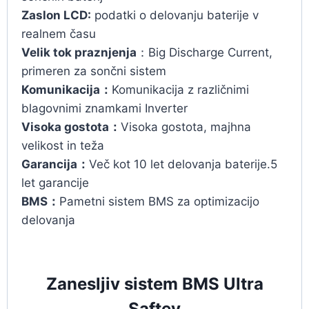
Zaslon LCD:
podatki o delovanju baterije v
realnem času
Velik tok praznjenja
：Big Discharge Current,
primeren za sončni sistem
Komunikacija：
Komunikacija z različnimi
blagovnimi znamkami Inverter
Visoka gostota：
Visoka gostota, majhna
velikost in teža
Garancija：
Več kot 10 let delovanja baterije.5
let garancije
BMS：
Pametni sistem BMS za optimizacijo
delovanja
Zanesljiv sistem BMS Ultra
Saftey