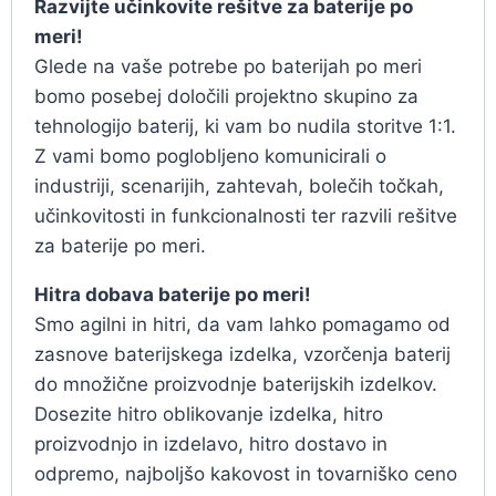
Razvijte učinkovite rešitve za baterije po
meri!
Glede na vaše potrebe po baterijah po meri
bomo posebej določili projektno skupino za
tehnologijo baterij, ki vam bo nudila storitve 1:1.
Z vami bomo poglobljeno komunicirali o
industriji, scenarijih, zahtevah, bolečih točkah,
učinkovitosti in funkcionalnosti ter razvili rešitve
za baterije po meri.
Hitra dobava baterije po meri!
Smo agilni in hitri, da vam lahko pomagamo od
zasnove baterijskega izdelka, vzorčenja baterij
do množične proizvodnje baterijskih izdelkov.
Dosezite hitro oblikovanje izdelka, hitro
proizvodnjo in izdelavo, hitro dostavo in
odpremo, najboljšo kakovost in tovarniško ceno