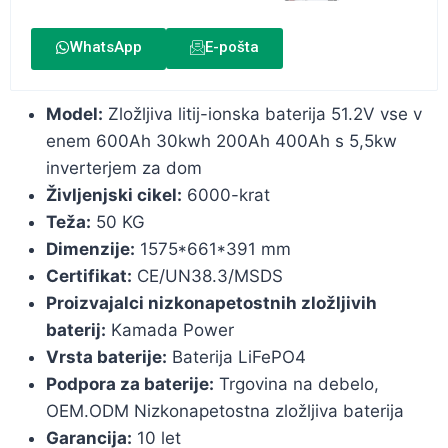
WhatsApp
E-pošta
Model:
Zložljiva litij-ionska baterija 51.2V vse v
enem 600Ah 30kwh 200Ah 400Ah s 5,5kw
inverterjem za dom
Življenjski cikel:
6000-krat
Teža:
50 KG
Dimenzije:
1575*661*391 mm
Certifikat:
CE/UN38.3/MSDS
Proizvajalci nizkonapetostnih zložljivih
baterij:
Kamada Power
Vrsta baterije:
Baterija LiFePO4
Podpora za baterije:
Trgovina na debelo,
OEM.ODM Nizkonapetostna zložljiva baterija
Garancija:
10 let