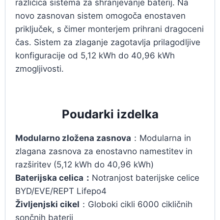
različica sistema za shranjevanje baterij. Na
novo zasnovan sistem omogoča enostaven
priključek, s čimer monterjem prihrani dragoceni
čas. Sistem za zlaganje zagotavlja prilagodljive
konfiguracije od 5,12 kWh do 40,96 kWh
zmogljivosti.
Poudarki izdelka
Modularno zložena zasnova
：Modularna in
zlagana zasnova za enostavno namestitev in
razširitev (5,12 kWh do 40,96 kWh)
Baterijska celica：
Notranjost baterijske celice
BYD/EVE/REPT Lifepo4
Življenjski cikel
：Globoki cikli 6000 cikličnih
sončnih baterij