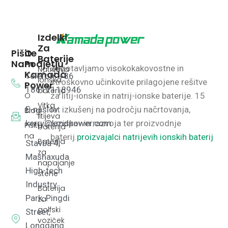
Izdelki
Za
Pišite
O
Baterije
Nam
Podjetju
Zagotavljamo visokokakovostne in
Natrijeva
Kamada
Telefon: +86
ionska
stroškovno učinkovite prilagojene rešitve
Power
18617118946
baterija
O
za litij-ionske in natrij-ionske baterije.
15
Vitka
E-naslov:
let izkušenj na področju načrtovanja,
Blog
litijeva
kerry@kmdpower.com
raziskav in razvoja ter proizvodnje
Pišite
baterija
na
baterij.
proizvajalci natrijevih ionskih baterij
Baterija
Stavba 4,
za
Mashaxuda
napajanje
High-tech
stene
Industry
Baterija
Park, Pingdi
za
golfski
Street,
voziček
Longgang