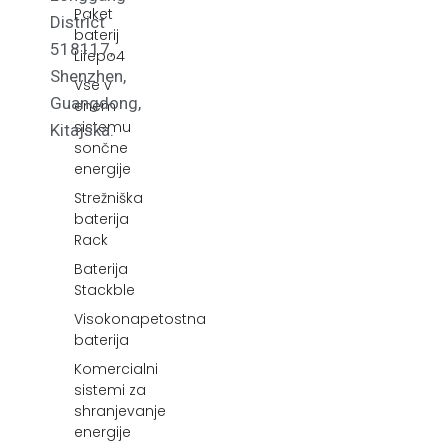
Paket
District
baterij
518117,
Lifepo4
Shenzhen,
Vse v
Guangdong,
enem
sistemu
Kitajska.
sončne
energije
Strežniška
baterija
Rack
Baterija
Stackble
Visokonapetostna
baterija
Komercialni
sistemi za
shranjevanje
energije