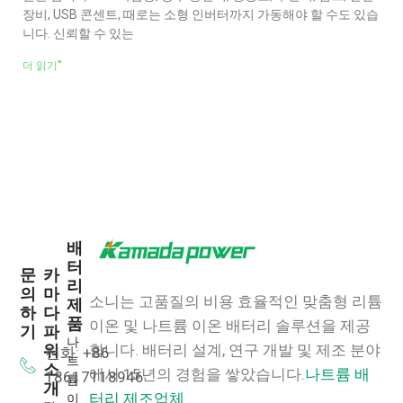
장비, USB 콘센트, 때로는 소형 인버터까지 가동해야 할 수도 있습
니다. 신뢰할 수 있는
더 읽기"
배
터
문
카
리
의
마
소니는 고품질의 비용 효율적인 맞춤형 리튬
제
하
다
품
이온 및 나트륨 이온 배터리 솔루션을 제공
기
파
나
워
합니다.
배터리 설계, 연구 개발 및 제조 분야
전화: +86
트
소
에서 15년의 경험을 쌓았습니다.
나트륨 배
18617118946
륨
개
이
터리 제조업체