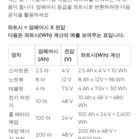
움이 됩니다. 암페어시 등급을 와트시로 변환하려면 다음
공식을 활용하세요:
와트시 = 암페어시 X 전압
다음은 와트시(Wh) 계산의 예를 보여주는 표입니다.
암페어시
전압
장치
와트시(Wh) 계산
(Ah)
(V)
스마트폰
2.5 아
4 V
2.5 Ah x 4 V = 10 Wh
노트북
8 아
12 V
8 Ah x 12V = 96 Wh
태블릿
4 아
7.5 V
4 Ah x 7.5V = 30 Wh
전기 자전
10 Ah x 48 V = 480
10 아
48 V
거
Wh
홈 배터리
100 Ah x 24 V = 2,400
100 아
24 V
백업
Wh
태양 에너
200 Ah x 48 V =
200 아
48 V
지 저장
9,600 Wh