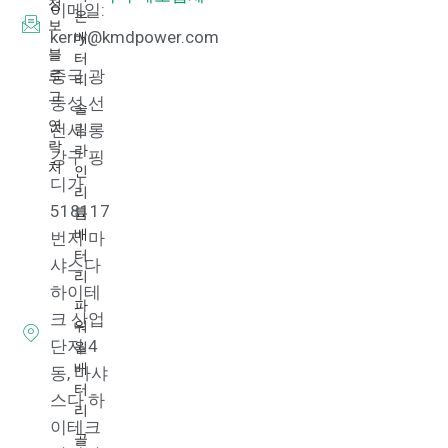
정
이메일:
온
보
배
kerry@kmdpower.com
블
터
로
중국 광
리
그
둥성 선
슬
연
림
전시 롱
락
라
강구 핑
처
인
디가
리
518117
튬
배
번지 마
터
샤스다
리
하이테
파
크 산업
워
단지 4
월
배
동, 마샤
터
스다 하
리
이테크
골