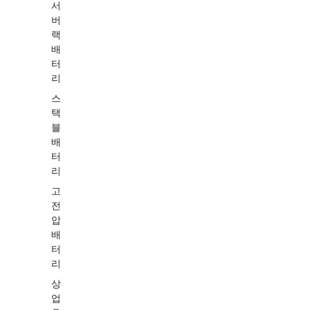
서
버
랙
배
터
리
스
택
블
배
터
리
고
전
압
배
터
리
상
업