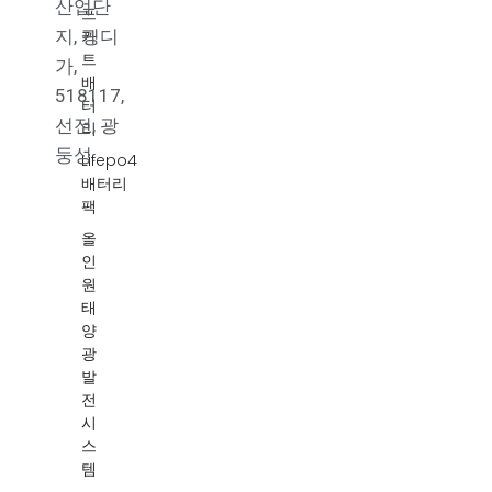
산업단
프
카
지, 핑디
트
가,
배
518117,
터
선전, 광
리
둥성.
Lifepo4
배터리
팩
올
인
원
태
양
광
발
전
시
스
템