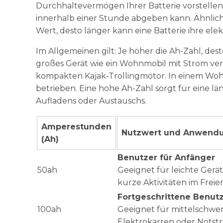
Durchhaltevermögen Ihrer Batterie vorstellen.
innerhalb einer Stunde abgeben kann. Ähnlich 
Wert, desto länger kann eine Batterie ihre ele
Im Allgemeinen gilt: Je höher die Ah-Zahl, desto
großes Gerät wie ein Wohnmobil mit Strom vers
kompakten Kajak-Trollingmotor. In einem Wo
betrieben. Eine hohe Ah-Zahl sorgt für eine l
Aufladens oder Austauschs.
Amperestunden
Nutzwert und Anwendu
(Ah)
Benutzer für Anfänger
50ah
Geeignet für leichte Gerä
kurze Aktivitäten im Freie
Fortgeschrittene Benut
100ah
Geeignet für mittelschwe
Elektrokarren oder Notst