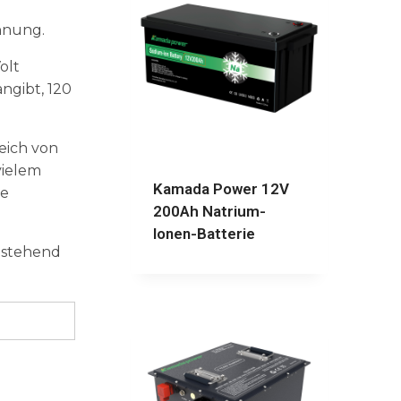
nnung.
olt
ngibt, 120
eich von
vielem
Kamada Power 12V
te
200Ah Natrium-
Ionen-Batterie
hstehend