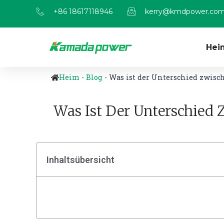
+86 18617118946
kerry@kmdpower.co
Hei
Heim
-
Blog
-
Was ist der Unterschied zwis
Was Ist Der Unterschied
Inhaltsübersicht