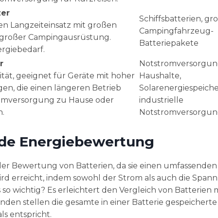
zer
Schiffsbatterien, gr
en Langzeiteinsatz mit großen
Campingfahrzeug-
 großer Campingausrüstung.
Batteriepakete
ergiebedarf.
r
Notstromversorgun
tät, geeignet für Geräte mit hoher
Haushalte,
n, die einen längeren Betrieb
Solarenergiespeich
tromversorgung zu Hause oder
industrielle
n.
Notstromversorgu
de Energiebewertung
der Bewertung von Batterien, da sie einen umfassenden
 wird erreicht, indem sowohl der Strom als auch die Spa
 so wichtig? Es erleichtert den Vergleich von Batterien 
en stellen die gesamte in einer Batterie gespeicherte
s entspricht.