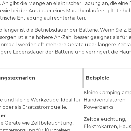
 Ah gibt die Menge an elektrischer Ladung an, die eine 
wie bei der Ausdauer eines Marathonläufers gilt: Je hö
ktrische Entladung aufrechterhalten.
 länger ist die Betriebsdauer der Batterie. Wenn Sie z. B
orgen, ist eine höhere Ah-Zahl besser geeignet als für 
hnmobil werden oft mehrere Geräte über längere Zeit
ängere Lebensdauer der Batterie und verringert die Häuf
ngsszenarien
Beispiele
Kleine Campinglam
te und kleine Werkzeuge. Ideal für
Handventilatoren,
n oder als Ersatzstromquelle.
Powerbanks
zer
Zeltbeleuchtung,
re Geräte wie Zeltbeleuchtung,
Elektrokarren, Hau
romversorgung für Kurzreisen.