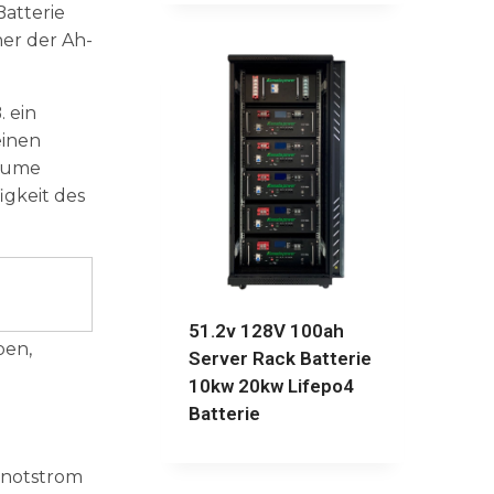
Batterie
her der Ah-
. ein
einen
räume
igkeit des
51.2v 128V 100ah
pen,
Server Rack Batterie
10kw 20kw Lifepo4
Batterie
snotstrom