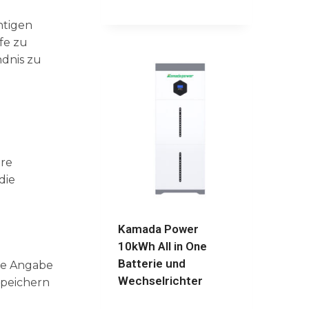
htigen
fe zu
ndnis zu
hre
die
Kamada Power
10kWh All in One
Batterie und
ese Angabe
Wechselrichter
speichern