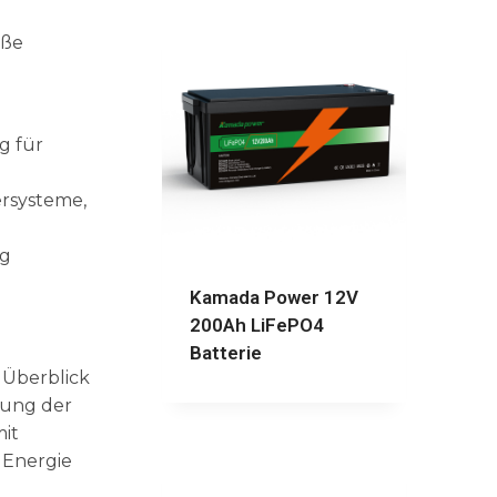
oße
g für
ersysteme,
ng
Kamada Power 12V
200Ah LiFePO4
Batterie
 Überblick
nnung der
mit
 Energie