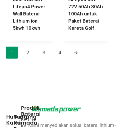
Lifepo4 Power
72V 50Ah 80Ah
Wall Baterai
100Ah untuk
Lithium ion
Paket Baterai
5kwh 10kwh
Kereta Golf
1
2
3
4
→
Produk
Baterai
Hubungi
Tentang
Baterai
Kami
Kamada
Kami menyediakan solusi baterai lithium-
ion