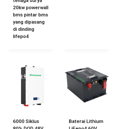
tenaga surya
20kw powerwall
bms pintar bms
yang dipasang
di dinding
lifepo4
6000 Siklus
Baterai Lithium
80% DOD 48V
LiFepo4 60V