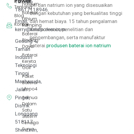
Power
Tel: +86
natrium
ion dan natrium ion yang disesuaikan
Tentang
18617118946
Baterai
dengan kebutuhan yang berkualitas tinggi
Blog
Lithium
Email:
dan hemat biaya.
15 tahun pengalaman
Kontak
Ramping
kerry@kmdpower.com
dalam desain, penelitian dan
Baterai
pengembangan, serta manufaktur
Dinding
Gedung 4,
baterai.
produsen baterai ion natrium
Daya
Taman
Baterai
Industri
Kereta
Teknologi
Golf
Tinggi
Paket
Mashaxuda,
Baterai
Lifepo4
Jalan
Pingdi,
Semua
Dalam
Distrik
Satu
Longgang
Sistem
518117,
Tenaga
Surya
Shenzhen,