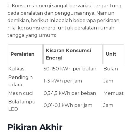
J: Konsumsi energi sangat bervariasi, tergantung
pada peralatan dan penggunaannya. Namun
demikian, berikut ini adalah beberapa perkiraan
nilai konsumsi energi untuk peralatan rumah
tangga yang umum:
Kisaran Konsumsi
Peralatan
Unit
Energi
Kulkas
50-150 kWh per bulan
Bulan
Pendingin
1-3 kWh per jam
Jam
udara
Mesin cuci
0,5-1,5 kWh per beban
Memuat
Bola lampu
0,01-0,1 kWh per jam
Jam
LED
Pikiran Akhir