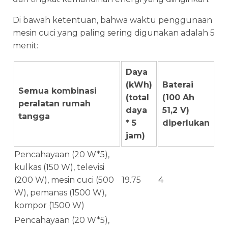
Di bawah ketentuan, bahwa waktu penggunaan
mesin cuci yang paling sering digunakan adalah 5
menit:
Daya
(kWh)
Baterai
Semua kombinasi
(total
(100 Ah
peralatan rumah
daya
51,2 V)
tangga
* 5
diperlukan
jam)
Pencahayaan (20 W*5),
kulkas (150 W), televisi
(200 W), mesin cuci (500
19.75
4
W), pemanas (1500 W),
kompor (1500 W)
Pencahayaan (20 W*5),