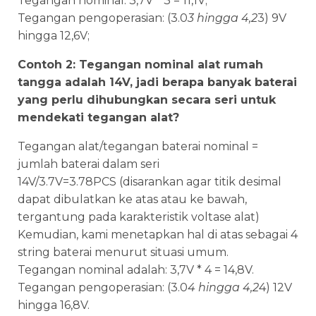
Tegangan nominal: 3,7V * 3 = 11,1V;
Tegangan pengoperasian: (3.0
3 hingga 4,2
3) 9V
hingga 12,6V;
Contoh 2: Tegangan nominal alat rumah
tangga adalah 14V, jadi berapa banyak baterai
yang perlu dihubungkan secara seri untuk
mendekati tegangan alat?
Tegangan alat/tegangan baterai nominal =
jumlah baterai dalam seri
14V/3.7V=3.78PCS (disarankan agar titik desimal
dapat dibulatkan ke atas atau ke bawah,
tergantung pada karakteristik voltase alat)
Kemudian, kami menetapkan hal di atas sebagai 4
string baterai menurut situasi umum.
Tegangan nominal adalah: 3,7V * 4 = 14,8V.
Tegangan pengoperasian: (3.0
4 hingga 4,2
4) 12V
hingga 16,8V.