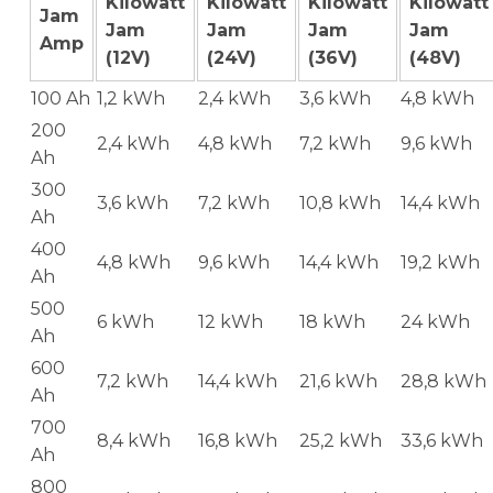
Kilowatt
Kilowatt
Kilowatt
Kilowatt
Jam
Jam
Jam
Jam
Jam
Amp
(12V)
(24V)
(36V)
(48V)
100 Ah
1,2 kWh
2,4 kWh
3,6 kWh
4,8 kWh
200
2,4 kWh
4,8 kWh
7,2 kWh
9,6 kWh
Ah
300
3,6 kWh
7,2 kWh
10,8 kWh
14,4 kWh
Ah
400
4,8 kWh
9,6 kWh
14,4 kWh
19,2 kWh
Ah
500
6 kWh
12 kWh
18 kWh
24 kWh
Ah
600
7,2 kWh
14,4 kWh
21,6 kWh
28,8 kWh
Ah
700
8,4 kWh
16,8 kWh
25,2 kWh
33,6 kWh
Ah
800