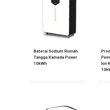
Baterai Sodium Rumah
Prod
Tangga Kamada Power
Pema
10kWh
Ion 
10k