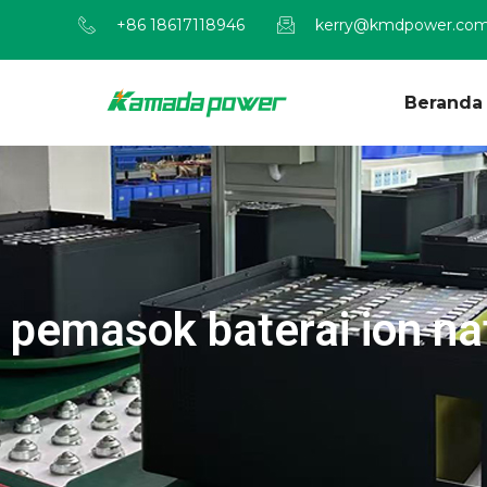
+86 18617118946
kerry@kmdpower.co
Beranda
pemasok baterai ion na