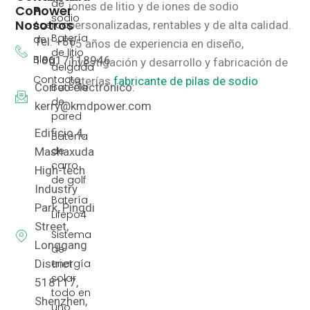
de
iones de litio y de iones de sodio
Con
Power
sodio
Nosotros
Acerca
personalizadas, rentables y de alta calidad.
Batería
de
Tel: +86
15 años de experiencia en diseño,
de litio
Blog
18617118946
investigación y desarrollo y fabricación de
delgada
Contacto
baterías.
fabricante de pilas de sodio
Correo electrónico:
Batería
de
kerry@kmdpower.com
pared
Edificio 4,
Batería
de
Mashaxuda
carro
High-tech
de golf
Industry
Batería
Park, Pingdi
Lifepo4
Street,
Sistema
Longgang
de
District
energía
solar
518117,
todo en
Shenzhen,
uno