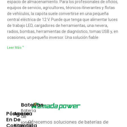
espacio de almacenamiento. Para los profesionales de oficios,
equipos de servicio, agricultores, técnicos itinerantes y flotas
de vehículos, la capota suele convertirse en una pequeña
central eléctrica de 12 V. Puede que tenga que alimentar luces
de trabajo LED, cargadores de herramientas, una nevera,
radios, bombas, herramientas de diagnóstico, tomas USB y, en
ocasiones, un pequeño inversor. Una solución fiable
Leer Más "
Baterías
Batería
Póngase
Acerca
de
En
De
Ofrecemos soluciones de baterías de
iones
Contacto
Kamada