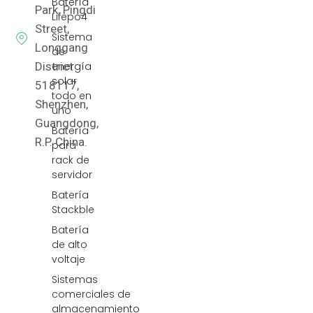
Batería
Park, Pingdi
Lifepo4
Street,
Sistema
Longgang
de
District
energía
solar
518117,
todo en
Shenzhen,
uno
Guangdong,
Batería
R.P. China.
para
rack de
servidor
Batería
Stackble
Batería
de alto
voltaje
Sistemas
comerciales de
almacenamiento