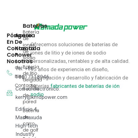
Baterías
Batería
Póngase
Acerca
de
En
De
Ofrecemos soluciones de baterías de
iones
Contacto
Kamada
de
iones de litio y de iones de sodio
Con
Power
sodio
Nosotros
Acerca
personalizadas, rentables y de alta calidad.
Batería
de
Tel: +86
15 años de experiencia en diseño,
de litio
Blog
18617118946
investigación y desarrollo y fabricación de
delgada
Contacto
baterías.
fabricantes de baterías de ión
Correo electrónico:
Batería
sodio
de
kerry@kmdpower.com
pared
Edificio 4,
Batería
de
Mashaxuda
carro
High-tech
de golf
Industry