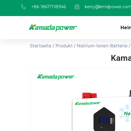
+86 18617118946
kerry@kmdpower.co
Hei
Startseite
/
Produkt
/
Natrium-Ionen-Batterie
/
Kama