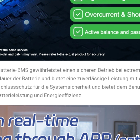
erie-BMS gewährleistet einen sicheren Betrieb bei extrem
auer der Batterie und bietet eine zuverlässige Leistung mit 
hlussschutz für die Systemsicherheit und bietet dem Benut
tterieleistung und Energieeffizienz.