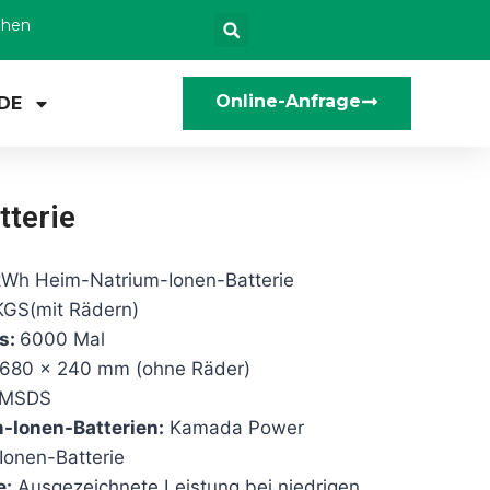
zhen
Online-Anfrage
DE
terie
Wh Heim-Natrium-Ionen-Batterie
GS(mit Rädern)
s:
6000 Mal
680 x 240 mm (ohne Räder)
/MSDS
m-Ionen-Batterien:
Kamada Power
Ionen-Batterie
e:
Ausgezeichnete Leistung bei niedrigen