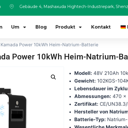
m
Gebäude 4, Mashaxuda Hightech-Industriepark, Shen
m
Um
Blog
Produkt
Kontakt
 Kamada Power 10kWh Heim-Natrium-Batterie
da Power 10kWh Heim-Natrium-Bat
Modell:
48V 210Ah 10k
Gewicht:
102KGS-104K
Lebensdauer im Zyklu
Abmessungen:
470 x 
Zertifikat:
CE/UN38.3
Hersteller von Natriu
Batterie-Typ:
Natrium-
Wesentliche Merkmal