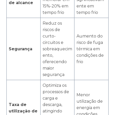
de alcance
15%-20% em
ente em
tempo frio
tempo frio
Reduz os
riscos de
curto-
Aumento do
circuitos e
risco de fuga
Segurança
sobreaquecim
térmica em
ento,
condições de
oferecendo
frio
maior
segurança
Optimiza os
processos de
Menor
carga e
utilização de
Taxa de
descarga,
energia em
utilização de
atingindo
condições