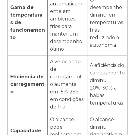
automaticam
Gama de
desempenho
ente em
temperatura
diminui em
ambientes
s de
temperaturas
frios para
funcionamen
frias,
manter um
to
reduzindo a
desempenho
autonomia
ótimo
A velocidade
A eficiência do
de
carregamento
Eficiência de
carregament
diminui
carregament
o aumenta
20%-30% a
o
em 15%-25%
baixas
em condições
temperaturas
de frio
O alcance
O alcance
pode
diminui
Capacidade
melhorar em
significativam