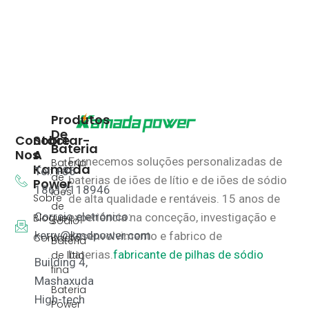
Produtos
De
Contactar-
Sobre
Bateria
Nos
A
Fornecemos soluções personalizadas de
Bateria
Kamada
Tel: +86
de
baterias de iões de lítio e de iões de sódio
Power
18617118946
iões
Sobre
de alta qualidade e rentáveis.
15 anos de
de
Correio eletrónico:
experiência na conceção, investigação e
Blogue
sódio
kerry@kmdpower.com
desenvolvimento e fabrico de
Contacto
Bateria
baterias.
fabricante de pilhas de sódio
de lítio
Building 4,
fina
Mashaxuda
Bateria
High-tech
Power