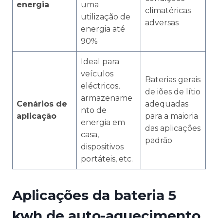
energia
uma
climatéricas
utilização de
adversas
energia até
90%
Ideal para
veículos
Baterias gerais
eléctricos,
de iões de lítio
armazename
Cenários de
adequadas
nto de
aplicação
para a maioria
energia em
das aplicações
casa,
padrão
dispositivos
portáteis, etc.
Aplicações da bateria 5
kwh de auto-aquecimento