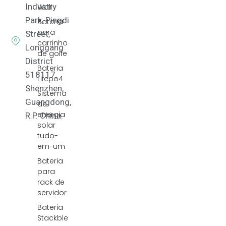
Industry
Wall
Park, Pingdi
Bateria
para
Street,
carrinho
Longgang
de golfe
District
Bateria
518117,
Lifepo4
Shenzhen,
Sistema
Guangdong,
de
energia
R.P. China.
solar
tudo-
em-um
Bateria
para
rack de
servidor
Bateria
Stackble