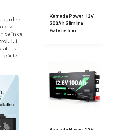
Kamada Power 12V
iața de zi
200Ah Slimline
ă ce se
Baterie litiu
in ce în ce
trolului
urata de
cupările
Kamada Power 12V