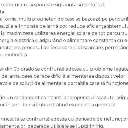
conducere și sporește siguranța și confortul.
iu
alifornia, mulți proprietari de case se bazează pe panouri
, zilele înnorate de iarnă pot reduce eficiența sistemulu
 își maximizeze utilizarea energiei solare pe tot parcursu
nergia electrică și asigurând o alimentare constantă cu e
bunătățesc procesul de încărcare și descărcare, permițând
 și mohorâtă.
r liber din Colorado se confruntă adesea cu probleme legat
e iarnă, ceea ce face dificilă alimentarea dispozitivelor l
nevoie de soluții de alimentare portabile care să funcțione
nțin un randament constant la temperaturi scăzute, asig
or în aer liber și îmbunătățind experiența generală.
 Minnesota se confruntă adesea cu perioade de nefuncțio
pamentelor, deoarece utilajele se luptă în frig.