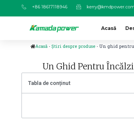
+86 18617118946
kerry@kmdpower.co
Acasă
De
Acasă
-
Știri despre produse
-
Un ghid pentru
Un Ghid Pentru Încălz
Tabla de conținut