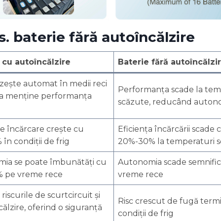
s. baterie fără autoîncălzire
 cu autoîncălzire
Baterie fără autoîncălzi
lzește automat în medii reci
Performanța scade la tem
a menține performanța
scăzute, reducând auton
de încărcare crește cu
Eficiența încărcării scade 
în condiții de frig
20%-30% la temperaturi 
ia se poate îmbunătăți cu
Autonomia scade semnific
 pe vreme rece
vreme rece
iscurile de scurtcircuit și
Risc crescut de fugă termi
ălzire, oferind o siguranță
condiții de frig