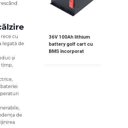
crescând
călzire
 rece cu
36V 100Ah lithium
a legată de
battery golf cart cu
BMS încorporat
educ și
 timp,
trice,
bateriei.
mperaturi
nerabile,
endența de
jinirea