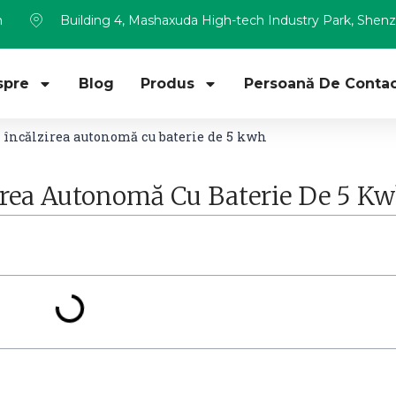
m
Building 4, Mashaxuda High-tech Industry Park, Shen
spre
Blog
Produs
Persoană De Contac
 încălzirea autonomă cu baterie de 5 kwh
irea Autonomă Cu Baterie De 5 K