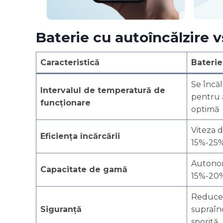
Baterie cu autoîncălzire v
Caracteristică
Baterie
Se încă
Intervalul de temperatură de
pentru 
funcționare
optimă
Viteza 
Eficiența încărcării
15%-25% 
Autonom
Capacitate de gamă
15%-20%
Reduce r
Siguranță
supraînc
sporită