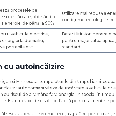
ează procesele de
Utilizare mai redusă a ener
e și descărcare, obținând o
condiții meteorologice ne
e a energiei de până la 90%
ntru vehicule electrice,
Baterii litiu-ion generale p
 energiei la domiciliu,
pentru majoritatea aplicați
ive portabile etc.
standard
h cu autoîncălzire
chigan și Minnesota, temperaturile din timpul iernii cobo
ificativ autonomia și viteza de încărcare a vehiculelor e
tă cu riscul de a rămâne fără energie, în special în timpul
roase. Ei au nevoie de o soluție fiabilă pentru a menține 
 încălzesc automat pe vreme rece, asigurând performanțe