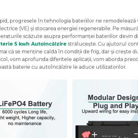
pid, progresele în tehnologia bateriilor ne remodelează v
electrice (VE) și stocarea energiei regenerabile. Pe măsur
peraturile scăzute asupra performanței bateriilor devin d
terie 5 kwh Autoîncălzire
strălucește. Cu ajutorul con
ai că se menține caldă în condiții de frig, dar și crește d
 articol, vom aprofunda diferitele aplicații, vom aborda preo
stă baterie cu autoîncălzire le aduce utilizatorilor.