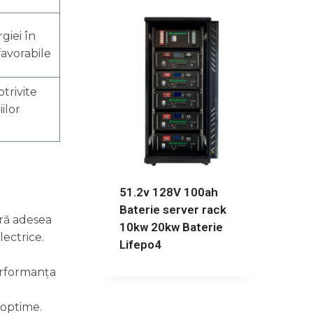
giei în
favorabile
otrivite
ilor
51.2v 128V 100ah
Baterie server rack
ară adesea
10kw 20kw Baterie
lectrice.
Lifepo4
performanța
 optime.