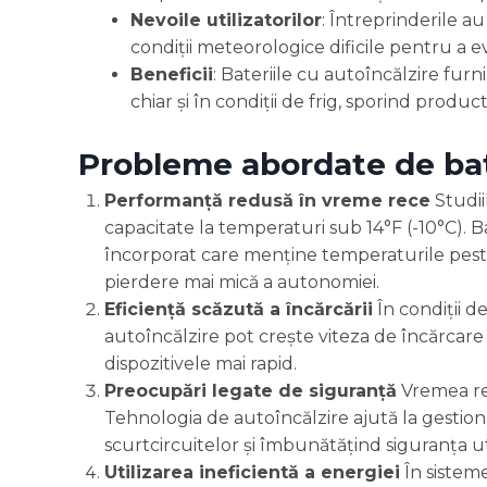
Nevoile utilizatorilor
: Întreprinderile a
condiții meteorologice dificile pentru a evi
Beneficii
: Bateriile cu autoîncălzire furn
chiar și în condiții de frig, sporind produ
Probleme abordate de bat
Performanță redusă în vreme rece
Studii
capacitate la temperaturi sub 14°F (-10°C). 
încorporat care menține temperaturile pest
pierdere mai mică a autonomiei.
Eficiență scăzută a încărcării
În condiții d
autoîncălzire pot crește viteza de încărcare 
dispozitivele mai rapid.
Preocupări legate de siguranță
Vremea rec
Tehnologia de autoîncălzire ajută la gestion
scurtcircuitelor și îmbunătățind siguranța uti
Utilizarea ineficientă a energiei
În sistem