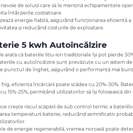
u nevoie de soluții care să le mențină echipamentele oper
ta întârzierile costisitoare.
izează energie fiabilă, asigurând funcționarea eficientă a 
ctivitatea și reducând costurile de exploatare.
erie 5 kwh Autoîncălzire
le arată că bateriile litiu-ion tradiționale își pot pierde 
Bateriile cu autoîncălzire sunt prevăzute cu un sistem de 
e punctul de îngheț, asigurând o performanță mai bună 
e frig, eficiența încărcării poate scădea cu 20%-30%. Bater
cu 15%-25%, permițând utilizatorilor să își folosească din
e crește riscul scăpării de sub control termic a bateriilor 
area temperaturii bateriei, reducând semnificativ probab
lizatorilor.
ele de energie regenerabilă, vremea noroasă poate det