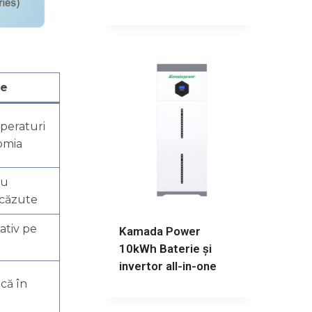
re
peraturi
omia
cu
scăzute
ativ pe
Kamada Power
10kWh Baterie și
invertor all-in-one
că în