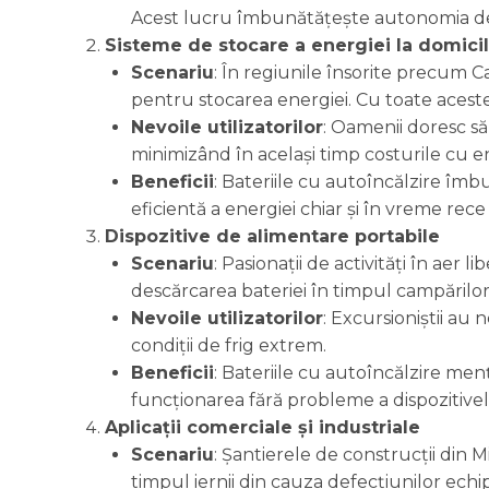
Acest lucru îmbunătățește autonomia de 
Sisteme de stocare a energiei la domicil
Scenariu
: În regiunile însorite precum C
pentru stocarea energiei. Cu toate acestea
Nevoile utilizatorilor
: Oamenii doresc să
minimizând în același timp costurile cu e
Beneficii
: Bateriile cu autoîncălzire îm
eficientă a energiei chiar și în vreme rece
Dispozitive de alimentare portabile
Scenariu
: Pasionații de activități în ae
descărcarea bateriei în timpul campărilor d
Nevoile utilizatorilor
: Excursioniștii au 
condiții de frig extrem.
Beneficii
: Bateriile cu autoîncălzire me
funcționarea fără probleme a dispozitivel
Aplicații comerciale și industriale
Scenariu
: Șantierele de construcții din
timpul iernii din cauza defecțiunilor echi