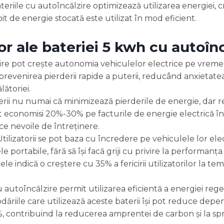
teriile cu autoîncălzire optimizează utilizarea energiei, 
it de energie stocată este utilizat în mod eficient.
tor ale bateriei 5 kwh cu autoîn
zire pot crește autonomia vehiculelor electrice pe vreme
prevenirea pierderii rapide a puterii, reducând anxietate
ătoriei.
rii nu numai că minimizează pierderile de energie, dar r
ot economisi 20%-30% pe facturile de energie electrică în
ce nevoile de întreținere.
tilizatorii se pot baza cu încredere pe vehiculele lor elec
 portabile, fără să își facă griji cu privire la performanța 
ele indică o creștere cu 35% a fericirii utilizatorilor la te
u autoîncălzire permit utilizarea eficientă a energiei rege
odăriile care utilizează aceste baterii își pot reduce dep
, contribuind la reducerea amprentei de carbon și la spri