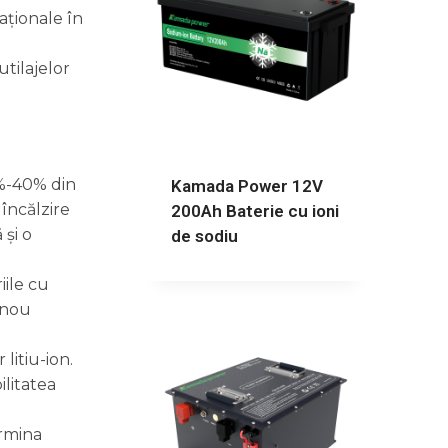
aționale în
utilajelor
30%-40% din
Kamada Power 12V
încălzire
200Ah Baterie cu ioni
și o
de sodiu
iile cu
 nou
litiu-ion.
ilitatea
ermina