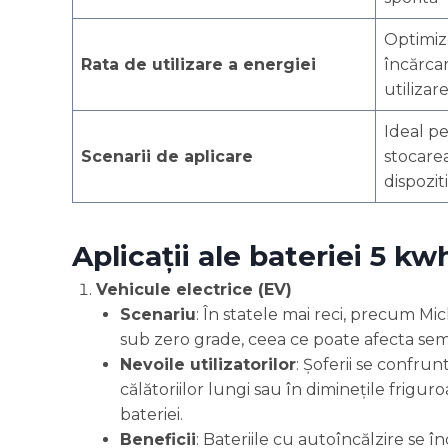
Optimiz
Rata de utilizare a energiei
încărcar
utilizar
Ideal pe
Scenarii de aplicare
stocarea
dispozit
Aplicații ale bateriei 5 kw
Vehicule electrice (EV)
Scenariu
: În statele mai reci, precum Mi
sub zero grade, ceea ce poate afecta semn
Nevoile utilizatorilor
: Șoferii se confrun
călătoriilor lungi sau în diminețile frigu
bateriei.
Beneficii
: Bateriile cu autoîncălzire se