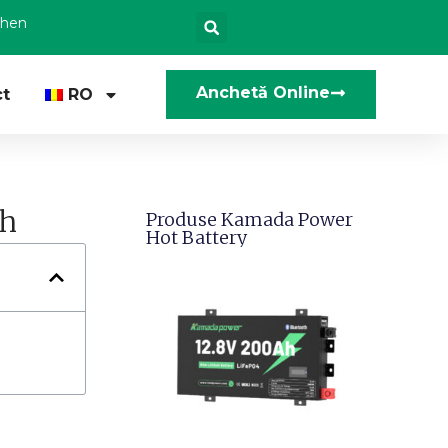
zhen
Anchetă Online
t
RO
wh
Produse Kamada Power
Hot Battery