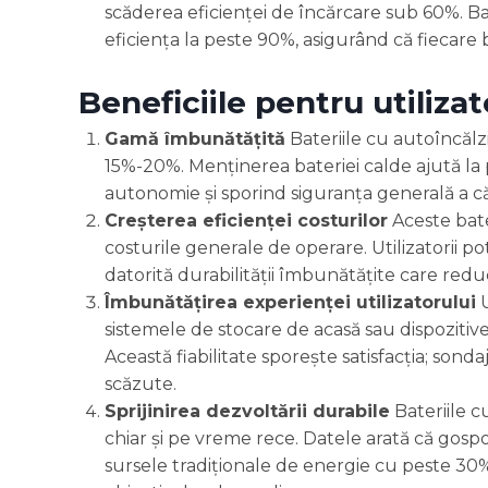
scăderea eficienței de încărcare sub 60%. Ba
eficiența la peste 90%, asigurând că fiecare b
Beneficiile pentru utiliza
Gamă îmbunătățită
Bateriile cu autoîncăl
15%-20%. Menținerea bateriei calde ajută la 
autonomie și sporind siguranța generală a căl
Creșterea eficienței costurilor
Aceste bate
costurile generale de operare. Utilizatorii p
datorită durabilității îmbunătățite care redu
Îmbunătățirea experienței utilizatorului
U
sistemele de stocare de acasă sau dispozitivele
Această fiabilitate sporește satisfacția; sondaj
scăzute.
Sprijinirea dezvoltării durabile
Bateriile c
chiar și pe vreme rece. Datele arată că gosp
sursele tradiționale de energie cu peste 30%