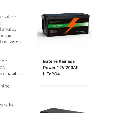
le solare
i.
l anului,
nergie.
 utilizarea
e de
Baterie Kamada
or.
Power 12V 200Ah
ze fiabil în
LiFePO4
urând
nare în