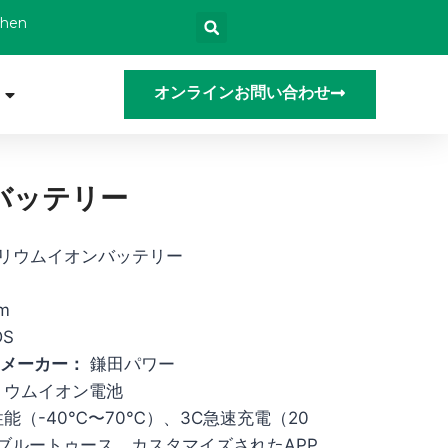
zhen
オンラインお問い合わせ
ンバッテリー
 ナトリウムイオンバッテリー
m
DS
リーメーカー：
鎌田パワー
ウムイオン電池
能（-40℃〜70℃）、3C急速充電（20
、ブルートゥース、カスタマイズされたAPP、