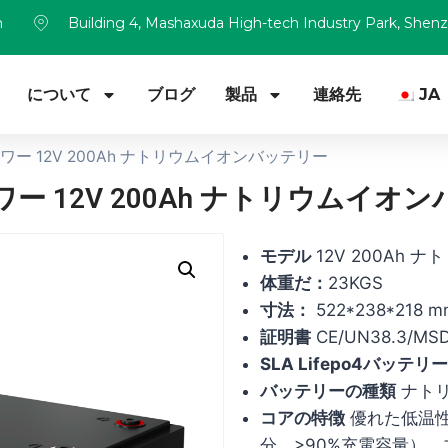
m
Building 4, Mashaxuda High-tech Industry Park, Shen
について
ブログ
製品
連絡先
JA
ワー 12V 200Ah ナトリウムイオンバッテリー
ー 12V 200Ah ナトリウムイオ
モデル
12V 200Ah
体重だ：
23KGS
寸法：
522*238*218 m
証明書
CE/UN38.3/MS
SLA Lifepo4バッテ
バッテリーの種類
ナトリ
コアの特徴
優れた低温性
分、>90%充電容量）