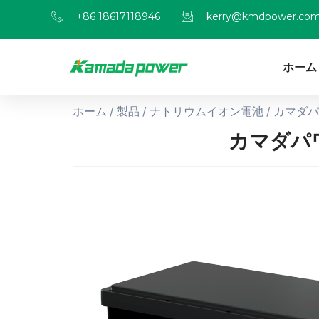
+86 18617118946
kerry@kmdpower.co
ホーム
ホーム
/
製品
/
ナトリウムイオン電池
/ カマダパ
カマダパワ