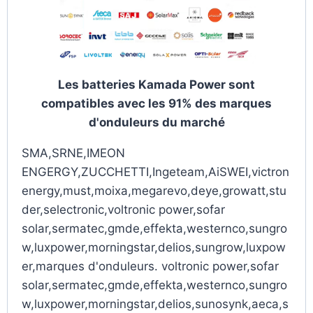
Les batteries Kamada Power sont
compatibles avec les 91% des marques
d'onduleurs du marché
SMA,SRNE,IMEON
ENGERGY,ZUCCHETTI,Ingeteam,AiSWEI,victron
energy,must,moixa,megarevo,deye,growatt,stu
der,selectronic,voltronic power,sofar
solar,sermatec,gmde,effekta,westernco,sungro
w,luxpower,morningstar,delios,sungrow,luxpow
er,marques d'onduleurs. voltronic power,sofar
solar,sermatec,gmde,effekta,westernco,sungro
w,luxpower,morningstar,delios,sunosynk,aeca,s