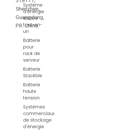
518117,
Système
Shenzhen,
d'énergie
Guangdong,
solaire
tout-en-
P.R. China.
un
Batterie
pour
rack de
serveur
Batterie
Stackble
Batterie
haute
tension
Systèmes
commerciaux
de stockage
d'énergie