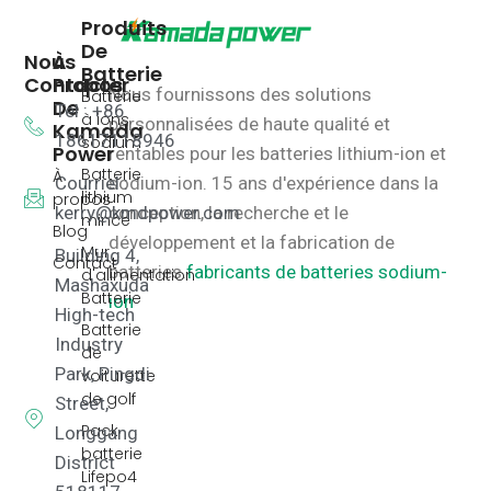
Produits
De
Nous
À
Batterie
Contacter
Propos
Nous fournissons des solutions
Batterie
De
Tel : +86
à ions
personnalisées de haute qualité et
Kamada
18617118946
sodium
Power
rentables pour les batteries lithium-ion et
Batterie
À
Courriel :
sodium-ion.
15 ans d'expérience dans la
lithium
propos
kerry@kmdpower.com
conception, la recherche et le
mince
Blog
développement et la fabrication de
Mur
Building 4,
Contact
batteries.
fabricants de batteries sodium-
d'alimentation
Mashaxuda
Batterie
ion
High-tech
Batterie
Industry
de
Park, Pingdi
voiturette
de golf
Street,
Pack
Longgang
batterie
District
Lifepo4