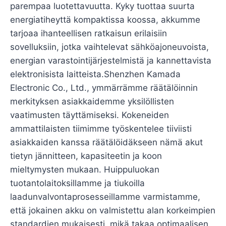
parempaa luotettavuutta. Kyky tuottaa suurta
energiatiheyttä kompaktissa koossa, akkumme
tarjoaa ihanteellisen ratkaisun erilaisiin
sovelluksiin, jotka vaihtelevat sähköajoneuvoista,
energian varastointijärjestelmistä ja kannettavista
elektronisista laitteista.Shenzhen Kamada
Electronic Co., Ltd., ymmärrämme räätälöinnin
merkityksen asiakkaidemme yksilöllisten
vaatimusten täyttämiseksi. Kokeneiden
ammattilaisten tiimimme työskentelee tiiviisti
asiakkaiden kanssa räätälöidäkseen nämä akut
tietyn jännitteen, kapasiteetin ja koon
mieltymysten mukaan. Huippuluokan
tuotantolaitoksillamme ja tiukoilla
laadunvalvontaprosesseillamme varmistamme,
että jokainen akku on valmistettu alan korkeimpien
standardien mukaisesti, mikä takaa optimaalisen