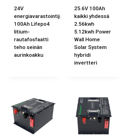
24V
25.6V 100Ah
energiavarastointijärjestelmä
kaikki yhdessä
100Ah Lifepo4
2.56kwh
litium-
5.12kwh Power
rautafosfaatti
Wall Home
teho seinän
Solar System
aurinkoakku
hybridi
invertteri