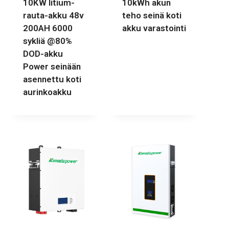
10KW litium-
10kWh akun
rauta-akku 48v
teho seinä koti
200AH 6000
akku varastointi
sykliä @80%
DOD-akku
Power seinään
asennettu koti
aurinkoakku