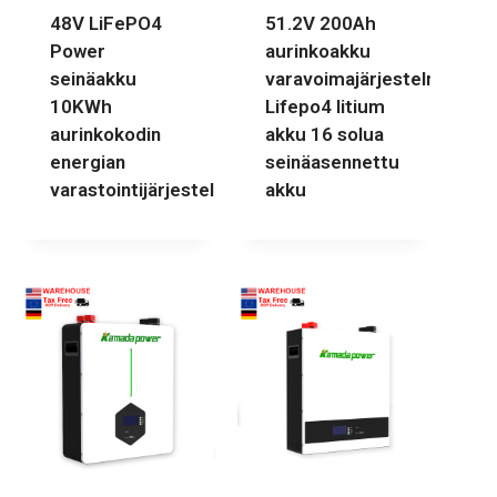
48V LiFePO4
51.2V 200Ah
Power
aurinkoakku
seinäakku
varavoimajärjestelmä
10KWh
Lifepo4 litium
aurinkokodin
akku 16 solua
energian
seinäasennettu
varastointijärjestelmä
akku