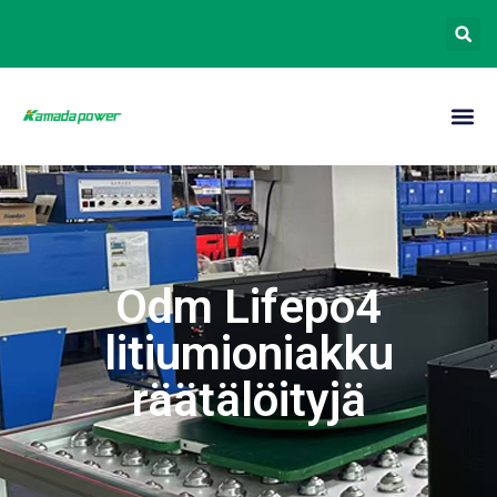
Odm Lifepo4
litiumioniakku
räätälöityjä