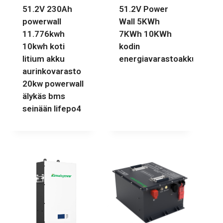
51.2V 230Ah
51.2V Power
powerwall
Wall 5KWh
11.776kwh
7KWh 10KWh
10kwh koti
kodin
litium akku
energiavarastoakku
aurinkovarasto
20kw powerwall
älykäs bms
seinään lifepo4