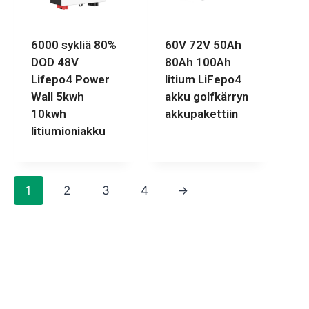
6000 sykliä 80%
60V 72V 50Ah
DOD 48V
80Ah 100Ah
Lifepo4 Power
litium LiFepo4
Wall 5kwh
akku golfkärryn
10kwh
akkupakettiin
litiumioniakku
1
2
3
4
→