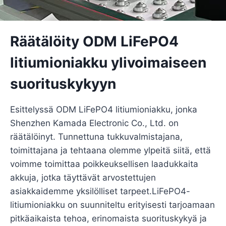
Räätälöity ODM LiFePO4
litiumioniakku ylivoimaiseen
suorituskykyyn
Esittelyssä ODM LiFePO4 litiumioniakku, jonka
Shenzhen Kamada Electronic Co., Ltd. on
räätälöinyt. Tunnettuna tukkuvalmistajana,
toimittajana ja tehtaana olemme ylpeitä siitä, että
voimme toimittaa poikkeuksellisen laadukkaita
akkuja, jotka täyttävät arvostettujen
asiakkaidemme yksilölliset tarpeet.LiFePO4-
litiumioniakku on suunniteltu erityisesti tarjoamaan
pitkäaikaista tehoa, erinomaista suorituskykyä ja