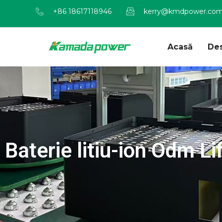
+86 18617118946
kerry@kmdpower.co
Acasă
De
Baterie litiu-ion Odm L