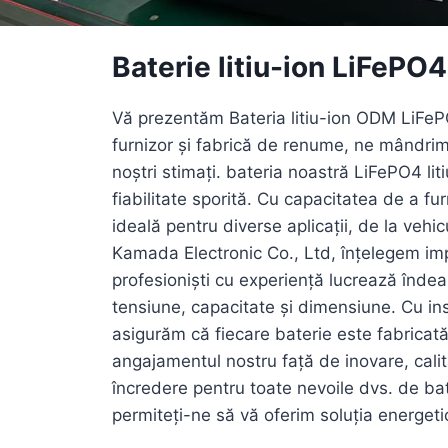
Baterie litiu-ion LiFeP
Vă prezentăm Bateria litiu-ion ODM LiFePO
furnizor și fabrică de renume, ne mândrim 
noștri stimați. bateria noastră LiFePO4 li
fiabilitate sporită. Cu capacitatea de a f
ideală pentru diverse aplicații, de la vehi
Kamada Electronic Co., Ltd, înțelegem impo
profesioniști cu experiență lucrează îndeap
tensiune, capacitate și dimensiune. Cu inst
asigurăm că fiecare baterie este fabricată
angajamentul nostru față de inovare, calit
încredere pentru toate nevoile dvs. de bat
permiteți-ne să vă oferim soluția energeti