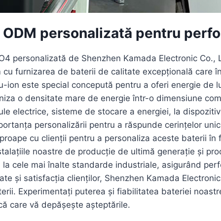
O4 ODM personalizată pentru perf
4 personalizată de Shenzhen Kamada Electronic Co., Ltd
cu furnizarea de baterii de calitate excepțională care înd
tiu-ion este special concepută pentru a oferi energie de
urniza o densitate mare de energie într-o dimensiune com
cule electrice, sisteme de stocare a energiei, la dispozi
rtanța personalizării pentru a răspunde cerințelor unice 
roape cu clienții pentru a personaliza aceste baterii în 
alațiile noastre de producție de ultimă generație și proce
 la cele mai înalte standarde industriale, asigurând per
ate și satisfacția clienților, Shenzhen Kamada Electronic
erii. Experimentați puterea și fiabilitatea bateriei noast
că care vă depășește așteptările.