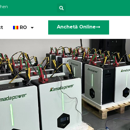
zhen
Anchetă Online
t
RO