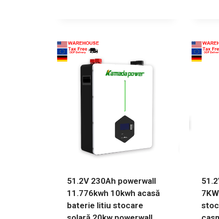
51.2V 230Ah powerwall
51.2
11.776kwh 10kwh acasă
7KWh
baterie litiu stocare
stoc
solară 20kw powerwall
casn