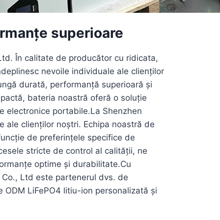
ormanțe superioare
. În calitate de producător cu ridicata,
eplinesc nevoile individuale ale clienților
 lungă durată, performanță superioară și
pactă, bateria noastră oferă o soluție
tive electronice portabile.La Shenzhen
ale clienților noștri. Echipa noastră de
funcție de preferințele specifice de
sele stricte de control al calității, ne
formanțe optime și durabilitate.Cu
 Co., Ltd este partenerul dvs. de
re ODM LiFePO4 litiu-ion personalizată și