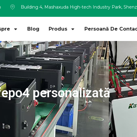
m
Building 4, Mashaxuda High-tech Industry Park, Shen
spre
Blog
Produs
Persoană De Contac
ifepo4 personalizată