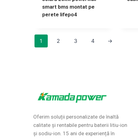
smart bms montat pe
perete lifepo4
1
2
3
4
→
Oferim soluții personalizate de înaltă
calitate și rentabile pentru baterii litiu-ion
și sodiu-ion.
15 ani de experiență în