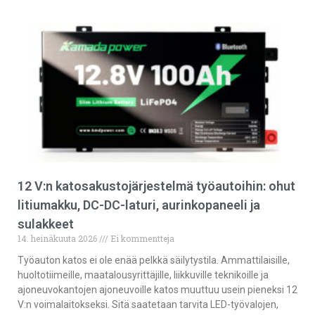
12 V:n katosakustojärjestelmä työautoihin: ohut
litiumakku, DC-DC-laturi, aurinkopaneeli ja
sulakkeet
14. heinäkuuta 2026
Ei kommentteja
Työauton katos ei ole enää pelkkä säilytystila. Ammattilaisille,
huoltotiimeille, maatalousyrittäjille, liikkuville teknikoille ja
ajoneuvokantojen ajoneuvoille katos muuttuu usein pieneksi 12
V:n voimalaitokseksi. Sitä saatetaan tarvita LED-työvalojen,