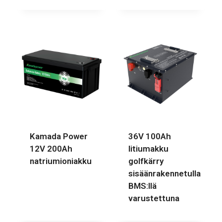
Kamada Power
36V 100Ah
12V 200Ah
litiumakku
natriumioniakku
golfkärry
sisäänrakennetulla
BMS:llä
varustettuna