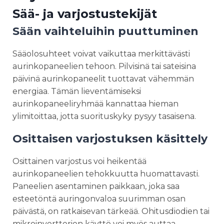
Sää- ja varjostustekijät
Sään vaihteluihin puuttuminen
Sääolosuhteet voivat vaikuttaa merkittävästi
aurinkopaneelien tehoon. Pilvisinä tai sateisina
päivinä aurinkopaneelit tuottavat vähemmän
energiaa. Tämän lieventämiseksi
aurinkopaneeliryhmää kannattaa hieman
ylimitoittaa, jotta suorituskyky pysyy tasaisena.
Osittaisen varjostuksen käsittely
Osittainen varjostus voi heikentää
aurinkopaneelien tehokkuutta huomattavasti.
Paneelien asentaminen paikkaan, joka saa
esteetöntä auringonvaloa suurimman osan
päivästä, on ratkaisevan tärkeää. Ohitusdiodien tai
mikroinvertterien käyttö voi myös auttaa