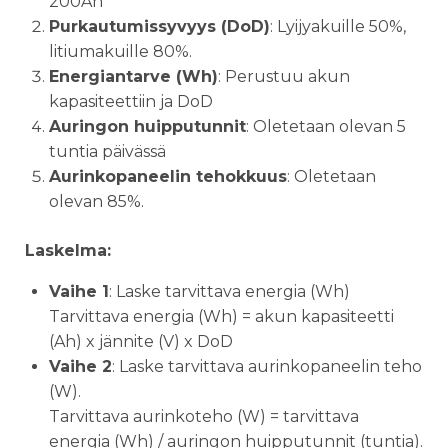
200Ah
Purkautumissyvyys (DoD)
: Lyijyakuille 50%,
litiumakuille 80%.
Energiantarve (Wh)
: Perustuu akun
kapasiteettiin ja DoD
Auringon huipputunnit
: Oletetaan olevan 5
tuntia päivässä
Aurinkopaneelin tehokkuus
: Oletetaan
olevan 85%.
Laskelma:
Vaihe 1
: Laske tarvittava energia (Wh)
Tarvittava energia (Wh) = akun kapasiteetti
(Ah) x jännite (V) x DoD
Vaihe 2
: Laske tarvittava aurinkopaneelin teho
(W).
Tarvittava aurinkoteho (W) = tarvittava
energia (Wh) / auringon huipputunnit (tuntia).