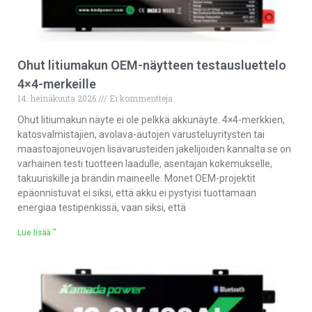
Ohut litiumakun OEM-näytteen testausluettelo
4×4-merkeille
14. heinäkuuta 2026
Ei kommentteja
Ohut litiumakun näyte ei ole pelkkä akkunäyte. 4×4-merkkien,
katosvalmistajien, avolava-autojen varusteluyritysten tai
maastoajoneuvojen lisävarusteiden jakelijoiden kannalta se on
varhainen testi tuotteen laadulle, asentajan kokemukselle,
takuuriskille ja brändin maineelle. Monet OEM-projektit
epäonnistuvat ei siksi, että akku ei pystyisi tuottamaan
energiaa testipenkissä, vaan siksi, että
Lue lisää "