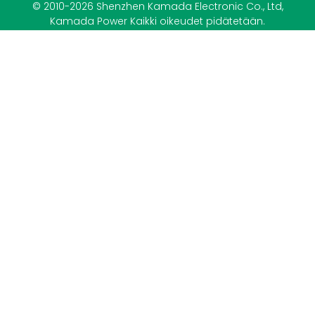
© 2010-2026 Shenzhen Kamada Electronic Co., Ltd,
Kamada Power Kaikki oikeudet pidätetään.