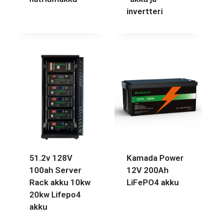
invertteri
51.2v 128V
Kamada Power
100ah Server
12V 200Ah
Rack akku 10kw
LiFePO4 akku
20kw Lifepo4
akku