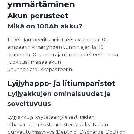
ymmärtäminen
Akun perusteet
Mikä on 100Ah akku?
100Ah (ampeeritunnin) akku voi antaa 100
ampeerin virran yhden tunnin ajan tai 10
ampeeria 10 tunnin ajan ja niin edelleen. Tämä
luokitus ilmaisee akun
kokonaislatauskapasiteetin.
Lyijyhappo- ja litiumparistot
Lyijyakkujen ominaisuudet ja
soveltuvuus
Lyijyakkuja käytetään yleisesti niiden
alhaisempien kustannusten vuoksi. Niiden
purkautumissyvyys (Depth of Discharge, DoD) on