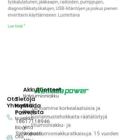
työkalulaturien, jääkaapin, radioiden, pumppujen,
diagnostiikkatyökalujen, USB-liitäntöjen ja joskus pienen
invertterin käyttämiseen. Luotettava
Lue lisää "
Akkutuotteet
Natriumioniakku
Ota
Tietoja
Yhteyttä
Kamada
Ohut
Tarjoamme korkealaatuisia ja
Powerista
litium-
Puh: +86
kustannustehokkaita räätälöityjä
akku
Noin
18617118946
litiumioniakku- ja
Virta
Blogi
Sähköposti:
natriumioniakkuratkaisuja.
15 vuoden
Wall
Ota