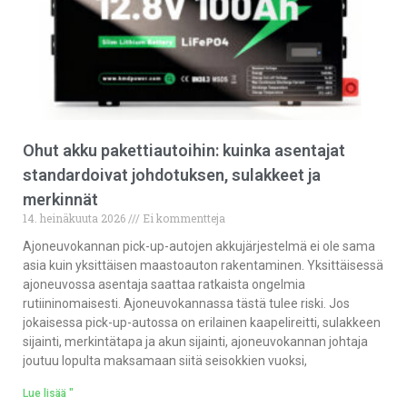
Ohut akku pakettiautoihin: kuinka asentajat
standardoivat johdotuksen, sulakkeet ja
merkinnät
14. heinäkuuta 2026
Ei kommentteja
Ajoneuvokannan pick-up-autojen akkujärjestelmä ei ole sama
asia kuin yksittäisen maastoauton rakentaminen. Yksittäisessä
ajoneuvossa asentaja saattaa ratkaista ongelmia
rutiininomaisesti. Ajoneuvokannassa tästä tulee riski. Jos
jokaisessa pick-up-autossa on erilainen kaapelireitti, sulakkeen
sijainti, merkintätapa ja akun sijainti, ajoneuvokannan johtaja
joutuu lopulta maksamaan siitä seisokkien vuoksi,
Lue lisää "