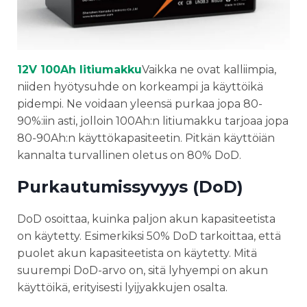
12V 100Ah litiumakku
Vaikka ne ovat kalliimpia,
niiden hyötysuhde on korkeampi ja käyttöikä
pidempi. Ne voidaan yleensä purkaa jopa 80-
90%:iin asti, jolloin 100Ah:n litiumakku tarjoaa jopa
80-90Ah:n käyttökapasiteetin. Pitkän käyttöiän
kannalta turvallinen oletus on 80% DoD.
Purkautumissyvyys (DoD)
DoD osoittaa, kuinka paljon akun kapasiteetista
on käytetty. Esimerkiksi 50% DoD tarkoittaa, että
puolet akun kapasiteetista on käytetty. Mitä
suurempi DoD-arvo on, sitä lyhyempi on akun
käyttöikä, erityisesti lyijyakkujen osalta.