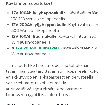
Käytännön suositukset
12V 100Ah lyijyhappoakulle.
: Käytä vähintään
150-160 W:n aurinkopaneelia.
12V 200Ah lyijyhappoakulle
: Käytä vähintään
300 W:n aurinkopaneelia.
12V 100Ah litiumakulle
: Käytä vähintään 250
W:n aurinkopaneelia.
A
12V 200Ah litiumakku
: Käytä vähintään 450
W:n aurinkopaneelia.
Tämä taulukko tarjoaa nopean ja tehokkaan
tavan määrittää tarvittavan aurinkopaneelin koko
eri akkutyyppien ja -kapasiteettien perusteella.
Se varmistaa, että voit optimoida
aurinkosähköjärjestelmän tehokkaaseen
lataukseen tyypillisissä olosuhteissa.