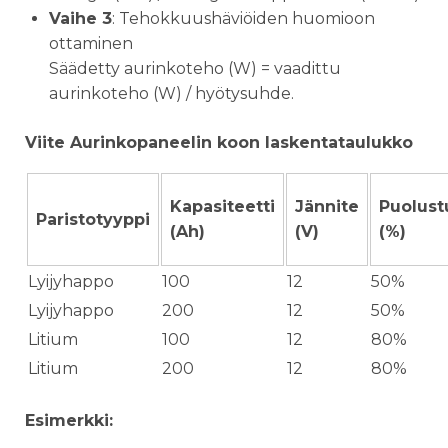
Vaihe 3
: Tehokkuushäviöiden huomioon
ottaminen
Säädetty aurinkoteho (W) = vaadittu
aurinkoteho (W) / hyötysuhde.
Viite Aurinkopaneelin koon laskentataulukko
Kapasiteetti
Jännite
Puolust
Paristotyyppi
(Ah)
(V)
(%)
Lyijyhappo
100
12
50%
Lyijyhappo
200
12
50%
Litium
100
12
80%
Litium
200
12
80%
Esimerkki: