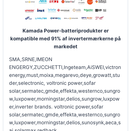
Kamada Power-batteriprodukter er
kompatible med 91% af invertermærkerne på
markedet
SMA,SRNE,IMEON
ENGERGY,ZUCCHETTI,Ingeteam,AiSWEI,victron
energy,must,moixa,megarevo,deye,growatt,stu
der,selectronic, voltronic power,sofar
solar,sermatec,gmde,effekta,westernco,sungro
w,luxpower,morningstar,delios,sungrow,luxpow
er,inverter brands. voltronic power,sofar
solar,sermatec,gmde,effekta,westernco,sungro
w,luxpower,morningstar,delios,sunosynk,aeca,s
aj,solarmax,redback.