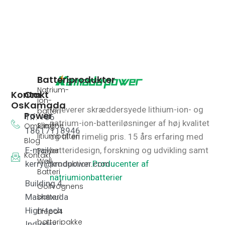
Batteriprodukter
Natrium-
Kontakt
Om
ion-
Os
Kamada
Vi leverer skræddersyede lithium-ion- og
batteri
Power
Tlf: +86
natrium-ion-batteriløsninger af høj kvalitet
Slimline
Omkring
18617118946
litiumbatteri
og til en rimelig pris.
15 års erfaring med
Blog
E-mail:
batteridesign, forskning og udvikling samt
Power
Kontakt
Wall
kerry@kmdpower.com
produktion.
Producenter af
Batteri
natriumionbatterier
Building 4,
Golfvognens
batteri
Mashaxuda
High-tech
Lifepo4
batteripakke
Industry