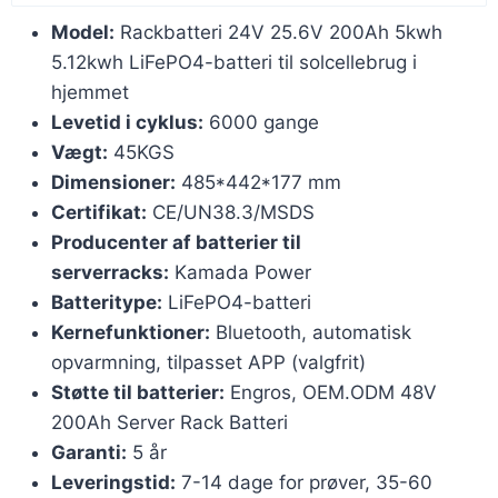
Model:
Rackbatteri 24V 25.6V 200Ah 5kwh
5.12kwh LiFePO4-batteri til solcellebrug i
hjemmet
Levetid i cyklus:
6000 gange
Vægt:
45KGS
Dimensioner:
485*442*177 mm
Certifikat:
CE/UN38.3/MSDS
Producenter af batterier til
serverracks:
Kamada Power
Batteritype:
LiFePO4-batteri
Kernefunktioner:
Bluetooth, automatisk
opvarmning, tilpasset APP (valgfrit)
Støtte til batterier:
Engros, OEM.ODM 48V
200Ah Server Rack Batteri
Garanti:
5 år
Leveringstid:
7-14 dage for prøver, 35-60