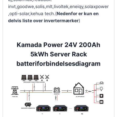
invt,goodwe,solis,mlt,livoltek,eneiqy,solaxpower
,opti-solar,kehua tech.(
Nedenfor er kun en
delvis liste over invertermærker
)
Kamada Power 24V 200Ah
5kWh Server Rack
batteriforbindelsesdiagram