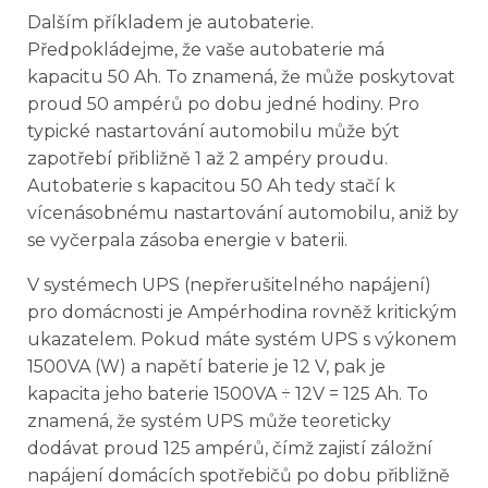
Dalším příkladem je autobaterie.
Předpokládejme, že vaše autobaterie má
kapacitu 50 Ah. To znamená, že může poskytovat
proud 50 ampérů po dobu jedné hodiny. Pro
typické nastartování automobilu může být
zapotřebí přibližně 1 až 2 ampéry proudu.
Autobaterie s kapacitou 50 Ah tedy stačí k
vícenásobnému nastartování automobilu, aniž by
se vyčerpala zásoba energie v baterii.
V systémech UPS (nepřerušitelného napájení)
pro domácnosti je Ampérhodina rovněž kritickým
ukazatelem. Pokud máte systém UPS s výkonem
1500VA (W) a napětí baterie je 12 V, pak je
kapacita jeho baterie 1500VA ÷ 12V = 125 Ah. To
znamená, že systém UPS může teoreticky
dodávat proud 125 ampérů, čímž zajistí záložní
napájení domácích spotřebičů po dobu přibližně