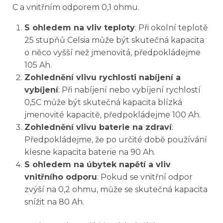
C a vnitřním odporem 0,1 ohmu.
S ohledem na vliv teploty
: Při okolní teplotě
25 stupňů Celsia může být skutečná kapacita
o něco vyšší než jmenovitá, předpokládejme
105 Ah.
Zohlednění vlivu rychlosti nabíjení a
vybíjení
: Při nabíjení nebo vybíjení rychlostí
0,5C může být skutečná kapacita blízká
jmenovité kapacitě, předpokládejme 100 Ah.
Zohlednění vlivu baterie na zdraví
:
Předpokládejme, že po určité době používání
klesne kapacita baterie na 90 Ah.
S ohledem na úbytek napětí a vliv
vnitřního odporu
: Pokud se vnitřní odpor
zvýší na 0,2 ohmu, může se skutečná kapacita
snížit na 80 Ah.