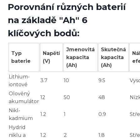
Porovnání různých baterií
na základě "Ah" 6
klíčových bodů:
Jmenovitá
Skutečná
Typ
Napětí
Ná
kapacita
kapacita
baterie
(V)
efe
(Ah)
(Ah)
Lithium-
3.7
10
9.5
Vys
iontové
Olověný
12
50
48
Níz
akumulátor
Nikl-
1.2
1
0.9
Stř
kadmium
Hydrid
niklu a
1.2
2
1.8
Stř