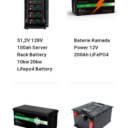
51,2V 128V
Baterie Kamada
100ah Server
Power 12V
Rack Battery
200Ah LiFePO4
10kw 20kw
Lifepo4 Battery