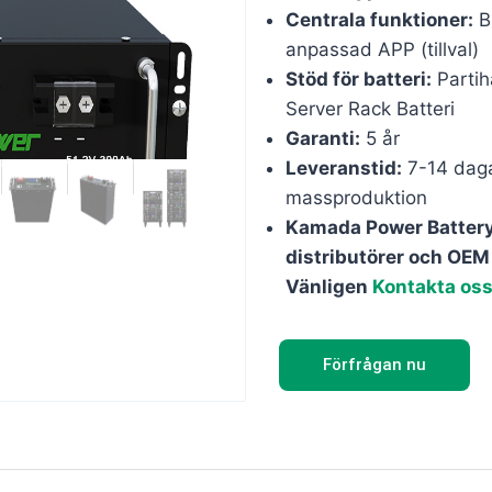
Centrala funktioner:
Bl
anpassad APP (tillval)
Stöd för batteri:
Parti
Server Rack Batteri
Garanti:
5 år
Leveranstid:
7-14 daga
massproduktion
Kamada Power Battery
distributörer och OEM
Vänligen
Kontakta os
Förfrågan nu