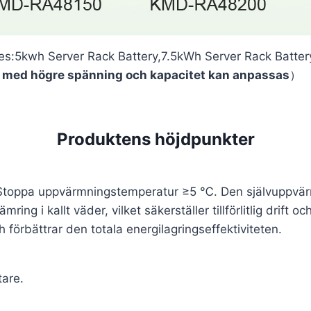
es:5kwh Server Rack Battery,7.5kWh Server Rack Batter
i med högre spänning och kapacitet kan anpassas
）
Produktens höjdpunkter
toppa uppvärmningstemperatur ≥5 ℃. Den självuppvärmd
ng i kallt väder, vilket säkerställer tillförlitlig drift o
 förbättrar den totala energilagringseffektiviteten.
tare.