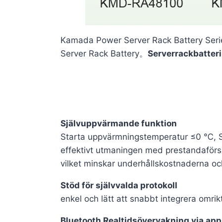
Kamada Power Server Rack Battery Seri
Server Rack Battery。
Serverrackbatter
Självuppvärmande funktion
Starta uppvärmningstemperatur ≤0 ℃, S
effektivt utmaningen med prestandaförsämri
vilket minskar underhållskostnaderna och
Stöd för självvalda protokoll
enkel och lätt att snabbt integrera omrik
Bluetooth Realtidsövervakning via app