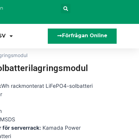
en
Förfrågan Online
SV
gringsmodul
lbatterilagringsmodul
Wh rackmonterat LiFePO4-solbatteri
r
m
/MSDS
r för serverrack:
Kamada Power
teri