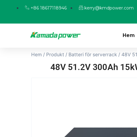
+86 18617118946
kerry@kmdpower.com
Hem
Hem
/
Produkt
/
Batteri för serverrack
/ 48V 5
48V 51.2V 300Ah 15kW