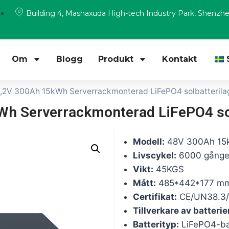
Building 4, Mashaxuda High-tech Industry Park, Shenzh
Om
Blogg
Produkt
Kontakt
1,2V 300Ah 15kWh Serverrackmonterad LiFePO4 solbatterila
h Serverrackmonterad LiFePO4 so
Modell:
48V 300Ah 15k
Livscykel:
6000 gånge
Vikt:
45KGS
Mått:
485*442*177 m
Certifikat:
CE/UN38.3
Tillverkare av batterie
Batterityp:
LiFePO4-bat