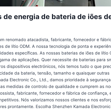
 de energia de bateria de iões d
um renomado atacadista, fabricante, fornecedor e fábri
es de lítio ODM. A nossa tecnologia de ponta e experiê
dades específicas. As nossas baterias de iões de líti
 gama de aplicações. Quer necessite de baterias para sm
os dispositivos electrónicos, nós temos tudo o que pr
cidade da bateria, tensão, tamanho e quaisquer outras 
a Electronic Co., Ltd., damos prioridade à segurança 
sas medidas de controlo de qualidade e cumprem as nor
ossista, fabricante, fornecedor e fábrica de confianç
mpetitivos. Nós valorizamos nossos clientes e nos esfor
res prontamente. Escolha Shenzhen Kamada Electronic 