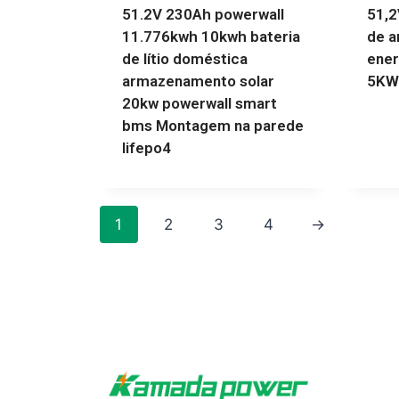
51.2V 230Ah powerwall
51,2
11.776kwh 10kwh bateria
de 
de lítio doméstica
ener
armazenamento solar
5KW
20kw powerwall smart
bms Montagem na parede
lifepo4
1
2
3
4
→