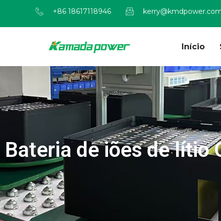
+86 18617118946
kerry@kmdpower.co
Início
Bateria de iões de líti