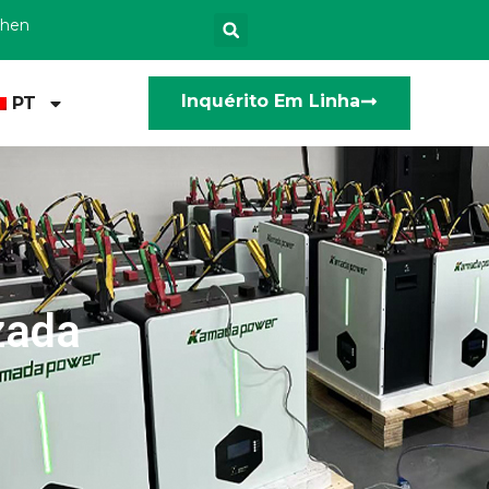
zhen
Inquérito Em Linha
PT
zada