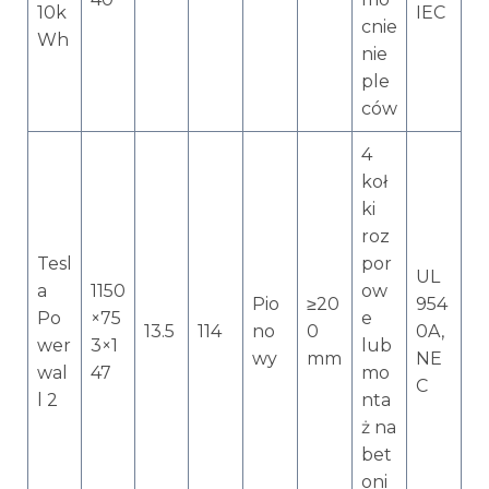
10k
IEC
cnie
Wh
nie
ple
ców
4
koł
ki
roz
Tesl
por
UL
a
1150
ow
Pio
≥20
954
Po
×75
e
13.5
114
no
0
0A,
wer
3×1
lub
wy
mm
NE
wal
47
mo
C
l 2
nta
ż na
bet
oni