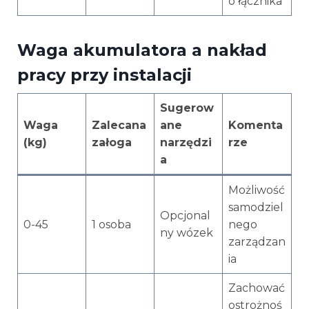
o łącznika
Waga akumulatora a nakład
pracy przy instalacji
Sugerow
Waga
Zalecana
ane
Komenta
(kg)
załoga
narzędzi
rze
a
Możliwość
samodziel
Opcjonal
0-45
1 osoba
nego
ny wózek
zarządzan
ia
Zachować
ostrożnoś