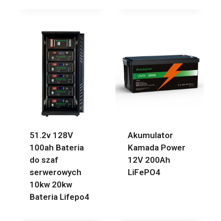
51.2v 128V
Akumulator
100ah Bateria
Kamada Power
do szaf
12V 200Ah
serwerowych
LiFePO4
10kw 20kw
Bateria Lifepo4