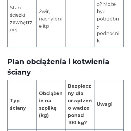
o? Może
Stan
Żwir,
być
ścieżki
nachyleni
potrzebn
zewnętrz
e itp
y
nej
podnośni
k
Plan obciążenia i kotwienia
ściany
Bezpiecz
Obciążen
ny dla
Typ
ie na
urządzeń
Uwagi
ściany
szpilkę
o wadze
(kg)
ponad
100 kg?