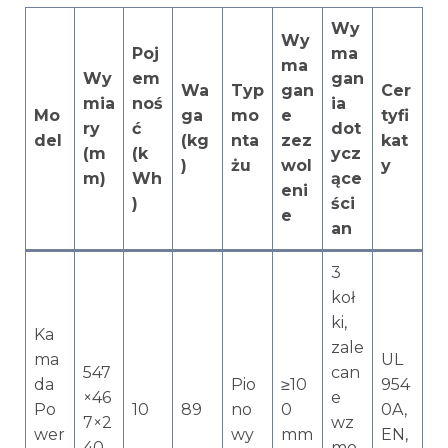
Wy
Wy
Poj
ma
ma
Wy
em
gan
Wa
Typ
gan
Cer
mia
noś
ia
Mo
ga
mo
e
tyfi
ry
ć
dot
del
(kg
nta
zez
kat
(m
(k
ycz
)
żu
wol
y
m)
Wh
ące
eni
)
ści
e
an
3
koł
ki,
Ka
zale
ma
UL
547
can
da
Pio
≥10
954
×46
e
Po
10
89
no
0
0A,
7×2
wz
wer
wy
mm
EN,
40
mo