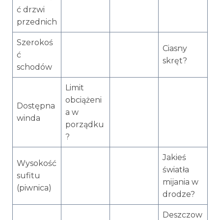
ć drzwi
przednich
Szerokoś
Ciasny
ć
skręt?
schodów
Limit
obciążeni
Dostępna
a w
winda
porządku
?
Jakieś
Wysokość
światła
sufitu
mijania w
(piwnica)
drodze?
Deszczow