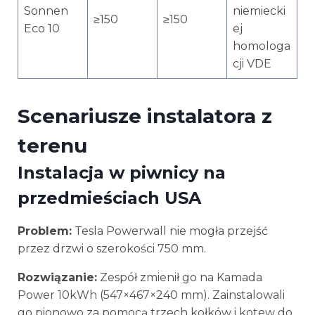
Sonnen
niemiecki
≥150
≥150
Eco 10
ej
homologa
cji VDE
Scenariusze instalatora z
terenu
Instalacja w piwnicy na
przedmieściach USA
Problem:
Tesla Powerwall nie mogła przejść
przez drzwi o szerokości 750 mm.
Rozwiązanie:
Zespół zmienił go na Kamada
Power 10kWh (547×467×240 mm). Zainstalowali
go pionowo za pomocą trzech kołków i kotew do