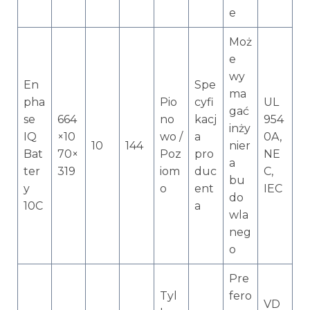
e
Moż
e
wy
En
Spe
ma
pha
Pio
cyfi
UL
gać
se
664
no
kacj
954
inży
IQ
×10
wo /
a
0A,
10
144
nier
Bat
70×
Poz
pro
NE
a
ter
319
iom
duc
C,
bu
y
o
ent
IEC
do
10C
a
wla
neg
o
Pre
Tyl
fero
VD