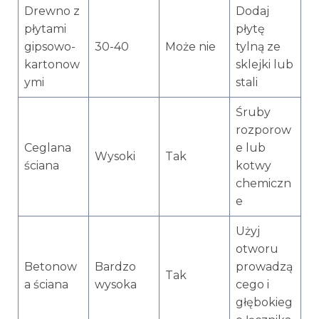
Drewno z
Dodaj
płytami
płytę
gipsowo-
30-40
Może nie
tylną ze
kartonow
sklejki lub
ymi
stali
Śruby
rozporow
Ceglana
e lub
Wysoki
Tak
ściana
kotwy
chemiczn
e
Użyj
otworu
Betonow
Bardzo
prowadzą
Tak
a ściana
wysoka
cego i
głębokieg