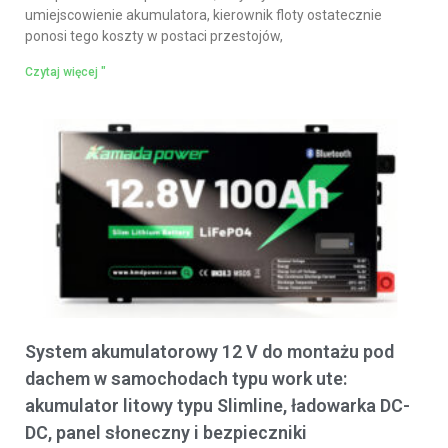
umiejscowienie akumulatora, kierownik floty ostatecznie
ponosi tego koszty w postaci przestojów,
Czytaj więcej "
System akumulatorowy 12 V do montażu pod
dachem w samochodach typu work ute:
akumulator litowy typu Slimline, ładowarka DC-
DC, panel słoneczny i bezpieczniki