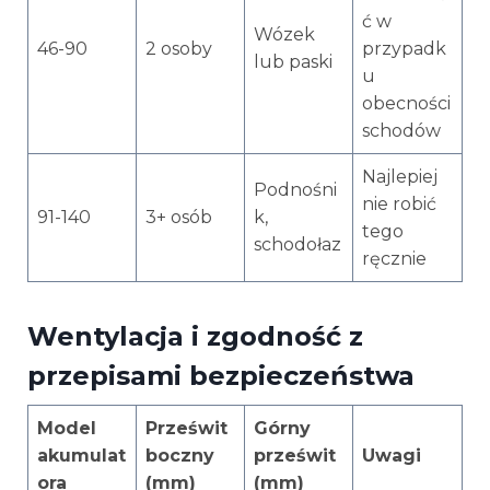
ć w
Wózek
46-90
2 osoby
przypadk
lub paski
u
obecności
schodów
Najlepiej
Podnośni
nie robić
91-140
3+ osób
k,
tego
schodołaz
ręcznie
Wentylacja i zgodność z
przepisami bezpieczeństwa
Model
Prześwit
Górny
akumulat
boczny
prześwit
Uwagi
ora
(mm)
(mm)