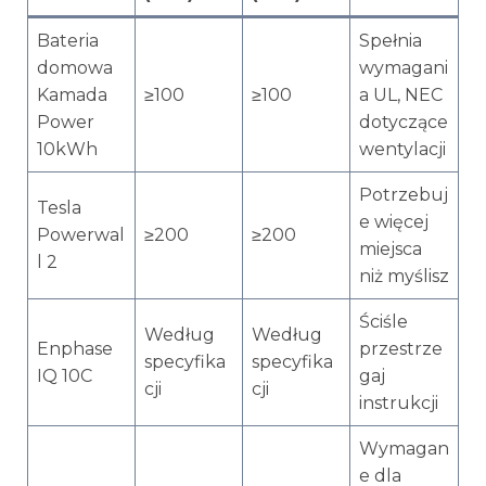
Bateria
Spełnia
domowa
wymagani
Kamada
≥100
≥100
a UL, NEC
Power
dotyczące
10kWh
wentylacji
Potrzebuj
Tesla
e więcej
Powerwal
≥200
≥200
miejsca
l 2
niż myślisz
Ściśle
Według
Według
Enphase
przestrze
specyfika
specyfika
IQ 10C
gaj
cji
cji
instrukcji
Wymagan
e dla