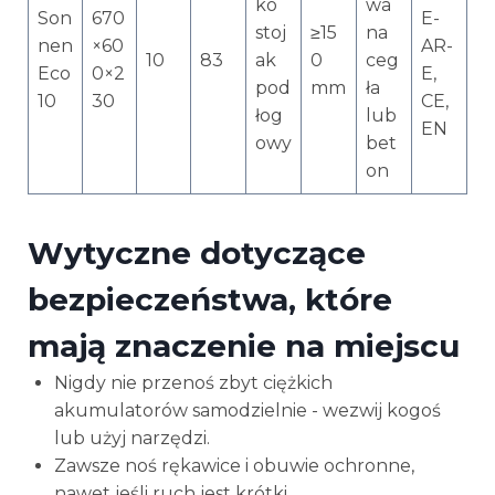
ko
wa
Son
670
E-
stoj
≥15
na
nen
×60
AR-
10
83
ak
0
ceg
Eco
0×2
E,
pod
mm
ła
10
30
CE,
łog
lub
EN
owy
bet
on
Wytyczne dotyczące
bezpieczeństwa, które
mają znaczenie na miejscu
Nigdy nie przenoś zbyt ciężkich
akumulatorów samodzielnie - wezwij kogoś
lub użyj narzędzi.
Zawsze noś rękawice i obuwie ochronne,
nawet jeśli ruch jest krótki.