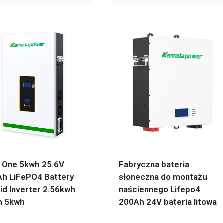
In One 5kwh 25.6V
Fabryczna bateria
h LiFePO4 Battery
słoneczna do montażu
id Inverter 2.56kwh
naściennego Lifepo4
h 5kwh
200Ah 24V bateria litowa