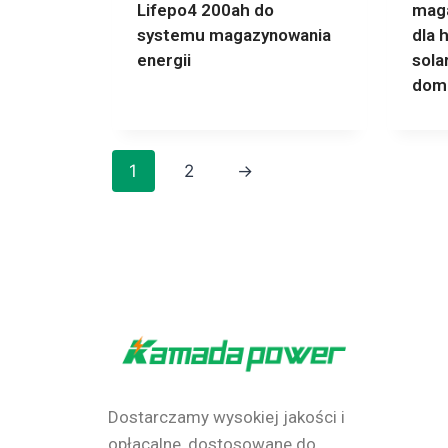
Lifepo4 200ah do
maga
systemu magazynowania
dla 
energii
sola
dom
1
2
→
Dostarczamy wysokiej jakości i
opłacalne, dostosowane do