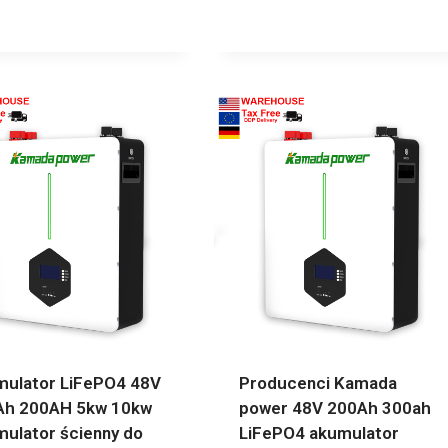
ulator LiFePO4 48V
Producenci Kamada
Ah 200AH 5kw 10kw
power 48V 200Ah 300ah
ulator ścienny do
LiFePO4 akumulator