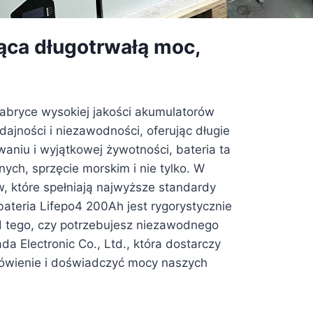
ąca długotrwałą moc,
abryce wysokiej jakości akumulatorów
jności i niezawodności, oferując długie
waniu i wyjątkowej żywotności, bateria ta
ych, sprzęcie morskim i nie tylko. W
, które spełniają najwyższe standardy
teria Lifepo4 200Ah jest rygorystycznie
d tego, czy potrzebujesz niezawodnego
a Electronic Co., Ltd., która dostarczy
amówienie i doświadczyć mocy naszych