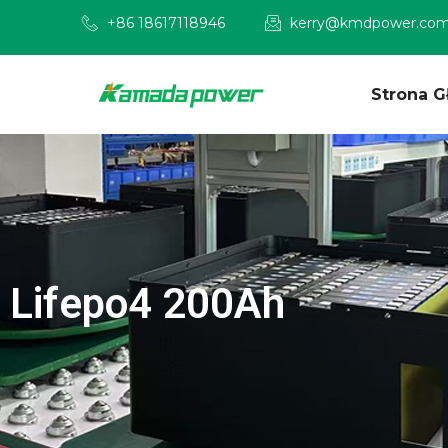
+86 18617118946
kerry@kmdpower.co
Strona 
Lifepo4 200Ah