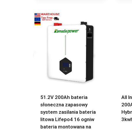
51.2V 200Ah bateria
All 
słoneczna zapasowy
200A
system zasilania bateria
Hybr
litowa Lifepo4 16 ogniw
3kw
bateria montowana na