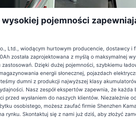
o wysokiej pojemności zapewniaj
., Ltd., wiodącym hurtowym producencie, dostawcy i f
0Ah została zaprojektowana z myślą o maksymalnej wyda
su zastosowań. Dzięki dużej pojemności, szybkiemu łado
agazynowania energii słonecznej, pojazdach elektryczn
steśmy dumni z produkcji najwyższej klasy akumulatorów
dajności. Nasz zespół ekspertów zapewnia, że każda ba
i przed wysłaniem do naszych klientów. Niezależnie o
 użytku osobistego, możesz zaufać firmie Shenzhen Kamad
a rynku. Skontaktuj się z nami już dziś, aby złożyć z