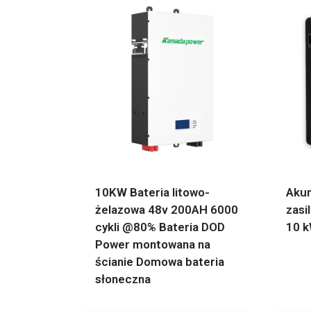
10KW Bateria litowo-
Akum
żelazowa 48v 200AH 6000
zasi
cykli @80% Bateria DOD
10 
Power montowana na
ścianie Domowa bateria
słoneczna