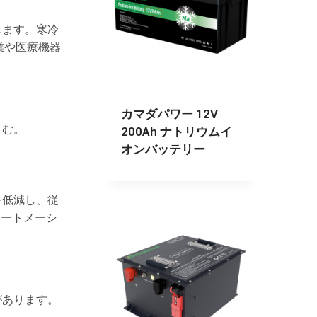
します。寒冷
業や医療機器
カマダパワー 12V
さむ。
200Ah ナトリウムイ
オンバッテリー
を低減し、従
オートメーシ
があります。