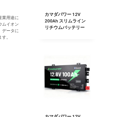
カマダパワー 12V
産業用途に
200Ah スリムライン
ウムイオン
リチウムバッテリー
。データに
ます。
カマダパワー 12V