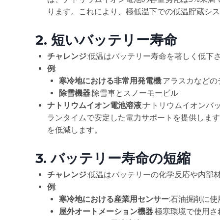
ります。これにより、極低温下での低温貯蔵シス
2.
短いバッテリー寿命
チャレンジ
:低温はバッテリー寿命を著しく低下
例
:
寒冷地における非常用発電機
:アラスカなど
除雪機器
:除雪車とスノーモービル
ナトリウムイオン電池溶液
:ナトリウムイオンバ
ランタイムで安定した電力サポートを提供します
を低減します。
3.
バッテリー寿命の短縮
チャレンジ
:低温はバッテリーの化学反応や内部
例
:
寒冷地における産業用センサー
:石油掘削に
屋外オートメーション機器
:極寒環境で使用