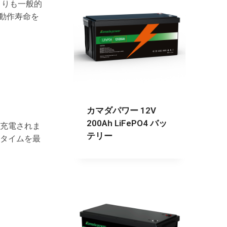
よりも一般的
動作寿命を
カマダパワー 12V
200Ah LiFePO4 バッ
く充電されま
テリー
タイムを最