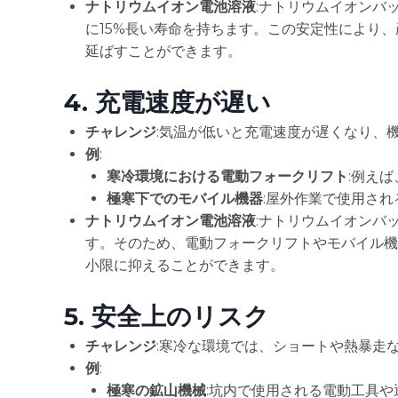
ナトリウムイオン電池溶液
:ナトリウムイオンバ
に15%長い寿命を持ちます。この安定性により
延ばすことができます。
4.
充電速度が遅い
チャレンジ
:気温が低いと充電速度が遅くなり、
例
:
寒冷環境における電動フォークリフト
:例え
極寒下でのモバイル機器
:屋外作業で使用さ
ナトリウムイオン電池溶液
:ナトリウムイオンバ
す。そのため、電動フォークリフトやモバイル機
小限に抑えることができます。
5.
安全上のリスク
チャレンジ
:寒冷な環境では、ショートや熱暴走
例
:
極寒の鉱山機械
:坑内で使用される電動工具や