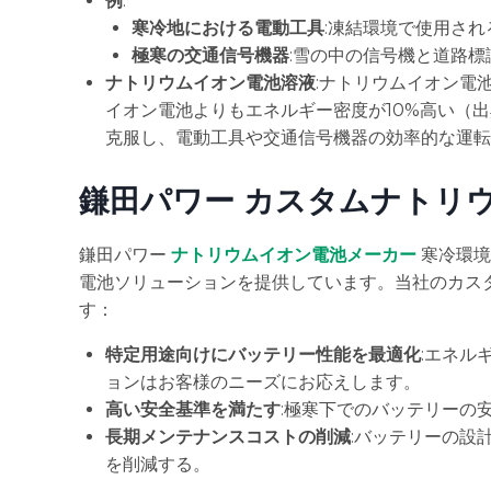
例
:
寒冷地における電動工具
:凍結環境で使用さ
極寒の交通信号機器
:雪の中の信号機と道路標
ナトリウムイオン電池溶液
:ナトリウムイオン電
イオン電池よりもエネルギー密度が10%高い（出
克服し、電動工具や交通信号機器の効率的な運転
鎌田パワー カスタムナトリ
鎌田パワー
ナトリウムイオン電池メーカー
寒冷環境
電池ソリューションを提供しています。当社のカス
す：
特定用途向けにバッテリー性能を最適化
:エネル
ョンはお客様のニーズにお応えします。
高い安全基準を満たす
:極寒下でのバッテリーの
長期メンテナンスコストの削減
:バッテリーの設
を削減する。