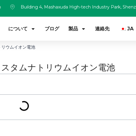
m
Building 4, Mashaxuda High-tech Industry Park, Shen
について
ブログ
製品
連絡先
JA
トリウムイオン電池
カスタムナトリウムイオン電池