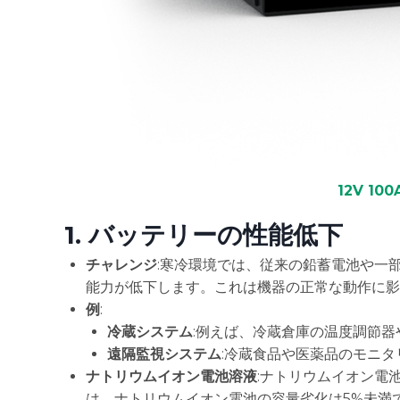
12V 1
1.
バッテリーの性能低下
チャレンジ
:寒冷環境では、従来の鉛蓄電池や一
能力が低下します。これは機器の正常な動作に影
例
:
冷蔵システム
:例えば、冷蔵倉庫の温度調節器
遠隔監視システム
:冷蔵食品や医薬品のモニ
ナトリウムイオン電池溶液
:ナトリウムイオン電
は、ナトリウムイオン電池の容量劣化は5%未満