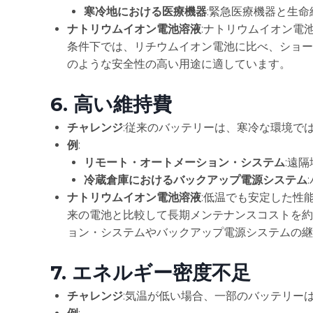
寒冷地における医療機器
:緊急医療機器と生命
ナトリウムイオン電池溶液
:ナトリウムイオン電
条件下では、リチウムイオン電池に比べ、ショー
のような安全性の高い用途に適しています。
6.
高い維持費
チャレンジ
:従来のバッテリーは、寒冷な環境で
例
:
リモート・オートメーション・システム
:遠
冷蔵倉庫におけるバックアップ電源システム
ナトリウムイオン電池溶液
:低温でも安定した性
来の電池と比較して長期メンテナンスコストを約
ョン・システムやバックアップ電源システムの継
7.
エネルギー密度不足
チャレンジ
:気温が低い場合、一部のバッテリー