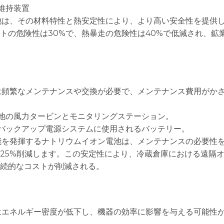
維持装置
池は、その材料特性と熱安定性により、より高い安全性を提供
トの危険性は30%で、熱暴走の危険性は40%で低減され、鉱
は頻繁なメンテナンスや交換が必要で、メンテナンス費用がか
隔地の風力タービンとモニタリングステーション。
:バックアップ電源システムに使用されるバッテリー。
能を発揮するナトリウムイオン電池は、メンテナンスの必要性
25%削減します。この安定性により、冷蔵倉庫における遠隔
続的なコストが削減される。
はエネルギー密度が低下し、機器の効率に影響を与える可能性