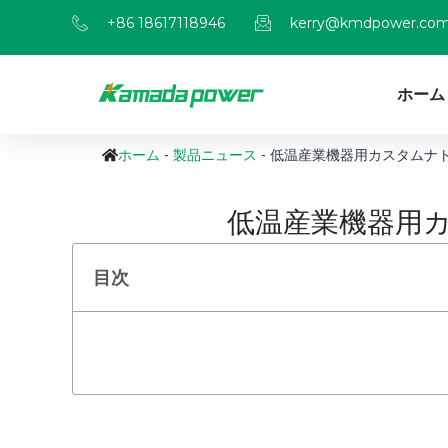
+86 18617118946
kerry@kmdpower.co
ホーム
ホーム
-
製品ニュース
-
低温産業機器用カスタムナ
低温産業機器用
目次