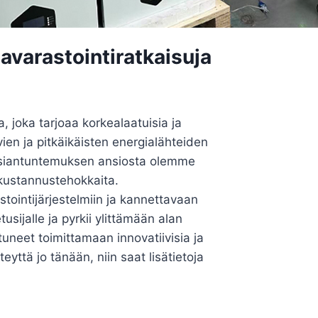
iavarastointiratkaisuja
 joka tarjoaa korkealaatuisia ja
en ja pitkäikäisten energialähteiden
n asiantuntemuksen ansiosta olemme
 kustannustehokkaita.
tointijärjestelmiin ja kannettavaan
sijalle ja pyrkii ylittämään alan
uneet toimittamaan innovatiivisia ja
yttä jo tänään, niin saat lisätietoja