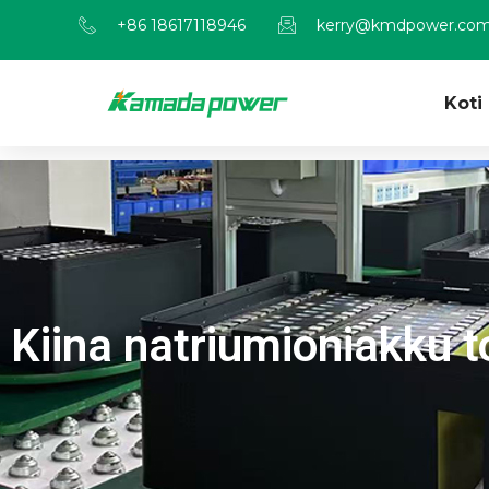
+86 18617118946
kerry@kmdpower.co
Koti
Kiina natriumioniakku t