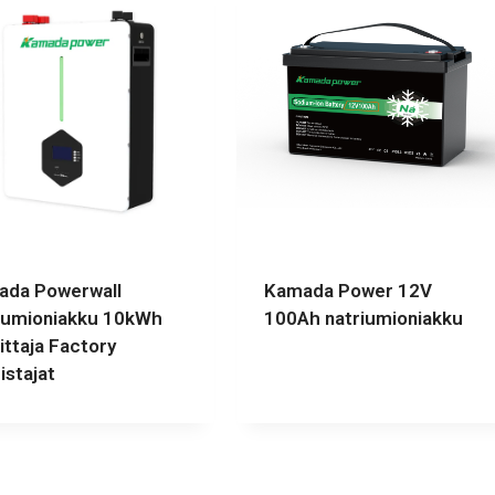
da Powerwall
Kamada Power 12V
iumioniakku 10kWh
100Ah natriumioniakku
ittaja Factory
istajat