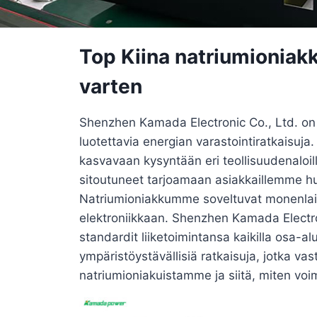
Top Kiina natriumioniakk
varten
Shenzhen Kamada Electronic Co., Ltd. on jo
luotettavia energian varastointiratkaisuj
kasvavaan kysyntään eri teollisuudenaloi
sitoutuneet tarjoamaan asiakkaillemme hui
Natriumioniakkumme soveltuvat monenlaisii
elektroniikkaan. Shenzhen Kamada Electron
standardit liiketoimintansa kaikilla osa-
ympäristöystävällisiä ratkaisuja, jotka va
natriumioniakuistamme ja siitä, miten voi