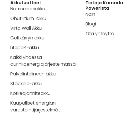
Akkutuotteet
Tietoja Kamada
Powerista
Natriumioniakku
Noin
Ohut litium-akku
Blogi
Virta Wall Akku
Ota yhteyttä
Golfkärryn akku
Lifepo4-akku
Kaikki yhdessä
aurinkoenergiajärjestelmässä
Palvelintelineen akku
Stackble-akku
Korkeajänniteakku
Kaupalliset energian
varastointijärjestelmät