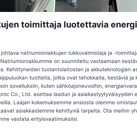
ujen toimittaja luotettavia energ
htava natriumioniakkujen tukkuvalmistaja ja -toimittaja,
a. Natriumioniakkumme on suunniteltu vastaamaan kestävi
lla. Kehittyneiden tuotantolaitosten ja akkuteknologia
ppuluokan tuotteita, jotka ovat tehokkaita, kestäviä ja
n sovelluksiin, kuten sähköajoneuvoihin, energianvaras
ic Co., Ltd. asettaa laadun ja asiakastyytyväisyyden etu
alueilla. Laajan kokemuksemme ansiosta olemme omistaut
staavat asiakkaidemme kehittyviä tarpeita. Ota meihin yhte
mme vastata erityisvaatimuksiisi.