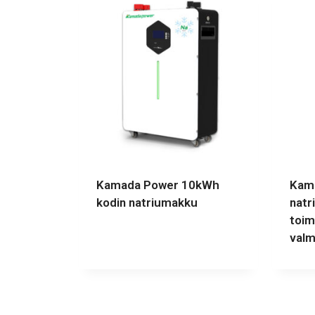
Kamada Power 10kWh
Kama
kodin natriumakku
natr
toim
valm