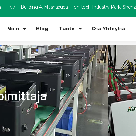
m
Building 4, Mashaxuda High-tech Industry Park, Shen
Noin
Blogi
Tuote
Ota Yhteyttä
oimittaja