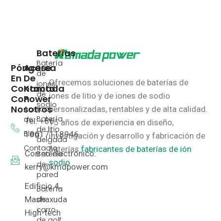
Baterías
Batería
Póngase
Acerca
de
En
De
Ofrecemos soluciones de baterías de
iones
Contacto
Kamada
de
iones de litio y de iones de sodio
Con
Power
sodio
Nosotros
Acerca
personalizadas, rentables y de alta calidad.
Batería
de
Tel: +86
15 años de experiencia en diseño,
de litio
Blog
18617118946
investigación y desarrollo y fabricación de
delgada
Contacto
baterías.
fabricantes de baterías de ión
Correo electrónico:
Batería
sodio
de
kerry@kmdpower.com
pared
Edificio 4,
Batería
de
Mashaxuda
carro
High-tech
de golf