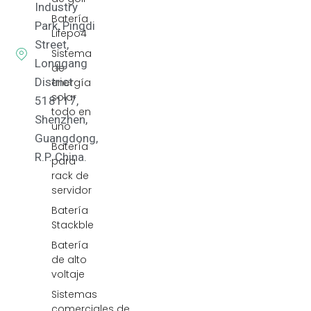
Industry
Batería
Park, Pingdi
Lifepo4
Street,
Sistema
Longgang
de
District
energía
solar
518117,
todo en
Shenzhen,
uno
Guangdong,
Batería
R.P. China.
para
rack de
servidor
Batería
Stackble
Batería
de alto
voltaje
Sistemas
comerciales de