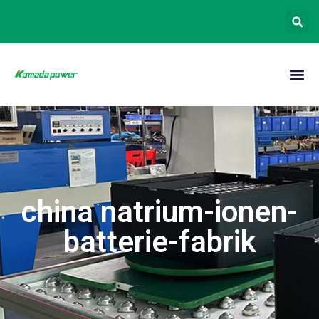
china natrium-ionen-
batterie-fabrik