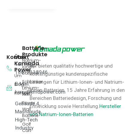
Batterie-
Produkte
Kontakt
Über
Natrium-
Kamada
Tel: +86
Wir bieten qualitativ hochwertige und
Ionen-
Power
18617118946
Batterie
kostengünstige kundenspezifische
Um
Schlanker
Lösungen für Lithium-Ionen- und Natrium-
E-Mail:
Blog
Lithium-
Ionen-Batterien.
15 Jahre Erfahrung in den
kerry@kmdpower.com
Kontakt
Akku
Bereichen Batteriedesign, Forschung und
Power
Gebäude 4,
Entwicklung sowie Herstellung.
Hersteller
Wall
Mashaxuda
von Natrium-Ionen-Batterien
Batterie
High-Tech
Golf
Industry
Cart