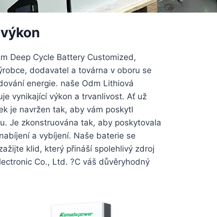
 výkon
 Odm Deep Cycle Battery Customized,
ýrobce, dodavatel a továrna v oboru se
adování energie. naše Odm Lithiová
e vynikající výkon a trvanlivost. Ať už
bek je navržen tak, aby vám poskytl
yklu. Je zkonstruována tak, aby poskytovala
nabíjení a vybíjení. Naše baterie se
žijte klid, který přináší spolehlivý zdroj
ectronic Co., Ltd. ?C váš důvěryhodný