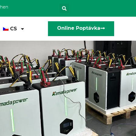
zhen
Online Poptávka
CS