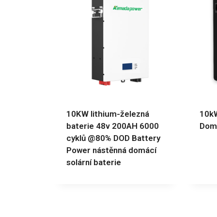
10KW lithium-železná
10kW
baterie 48v 200AH 6000
Domá
cyklů @80% DOD Battery
Power nástěnná domácí
solární baterie