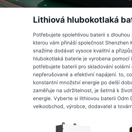
Lithiová hlubokotlaká ba
Potřebujete spolehlivou baterii s dlouhou
kterou vám přináší společnost Shenzhen K
snažíme dodávat vysoce kvalitní a přizpů
hlubokotlaká baterie je vyrobena pomocí šp
potřebujete baterii pro skladování solárn
nepřerušované a efektivní napájení. to, co
konstantní množství energie po delší dobu,
zaměřuje na udržitelnost, je šetrná k život
energie. Vyberte si lithiovou baterii O
velkoobchod, výrobce, dodavatel a továr