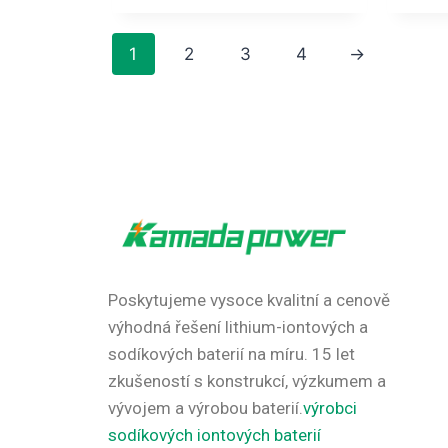
1
2
3
4
→
Poskytujeme vysoce kvalitní a cenově
výhodná řešení lithium-iontových a
sodíkových baterií na míru.
15 let
zkušeností s konstrukcí, výzkumem a
vývojem a výrobou baterií.
výrobci
sodíkových iontových baterií