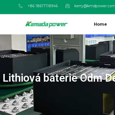
+86 18617118946
kerry@kmdpower.co
Home
Lithiová baterie Odm D