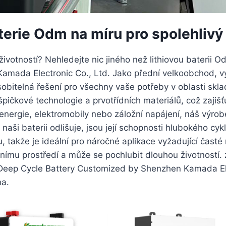
terie Odm na míru pro spolehlivý
 životností? Nehledejte nic jiného než lithiovou baterii
amada Electronic Co., Ltd. Jako přední velkoobchod, v
sobitelná řešení pro všechny vaše potřeby v oblasti skl
ičkové technologie a prvotřídních materiálů, což zajišťuj
í energie, elektromobily nebo záložní napájení, náš výro
 naši baterii odlišuje, jsou její schopnosti hlubokého c
 takže je ideální pro náročné aplikace vyžadující časté 
nímu prostředí a může se pochlubit dlouhou životností. za
dm Deep Cycle Battery Customized by Shenzhen Kamada El
na.