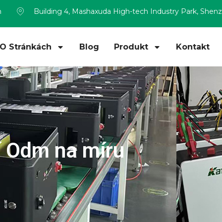
m
Building 4, Mashaxuda High-tech Industry Park, Shen
O Stránkách
Blog
Produkt
Kontakt
ií Odm na míru