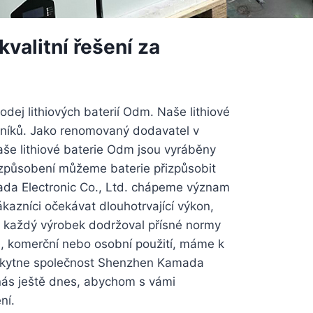
valitní řešení za
dej lithiových baterií Odm. Naše lithiové
azníků. Jako renomovaný dodavatel v
še lithiové baterie Odm jsou vyráběny
přizpůsobení můžeme baterie přizpůsobit
mada Electronic Co., Ltd. chápeme význam
kazníci očekávat dlouhotrvající výkon,
y každý výrobek dodržoval přísné normy
vé, komerční nebo osobní použití, máme k
 poskytne společnost Shenzhen Kamada
e nás ještě dnes, abychom s vámi
ní.