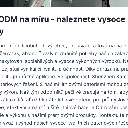
í ODM na míru - naleznete vysoce k
y
řední velkoobchod, výrobce, dodavatel a továrna na pro
vrženy tak, aby splňovaly rozmanité potřeby našich zák
oskytování spolehlivých a vysoce výkonných výrobků. Na
zajišťují vynikající kvalitu a účinnost. Díky důrazu na 
xibilitu pro různé aplikace. ve společnosti Shenzhen Ka
eriových řešení. S našimi lithiovými bateriemi mohou zá
ný výkon. Náš tým odborníků pečlivě pracuje na tom, ab
t zákazníků. ať už hledáte lithiové baterie pro průmyslo
livé, efektivní a na míru šité lithiové baterie Odm vám
 síle a výkonu s našimi prémiovými produkty. Kontaktujt
 využili výhod našich vysoce kvalitních bateriových řeše