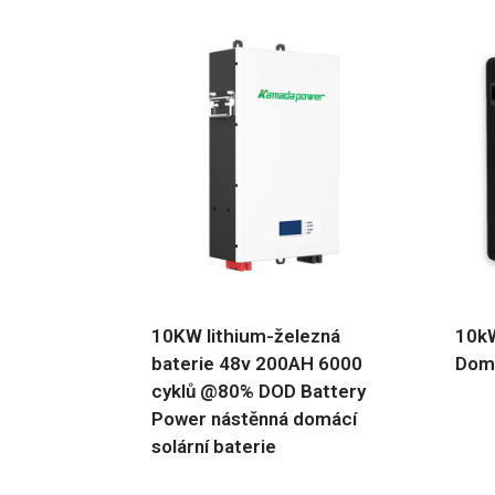
10KW lithium-železná
10kW
baterie 48v 200AH 6000
Domá
cyklů @80% DOD Battery
Power nástěnná domácí
solární baterie