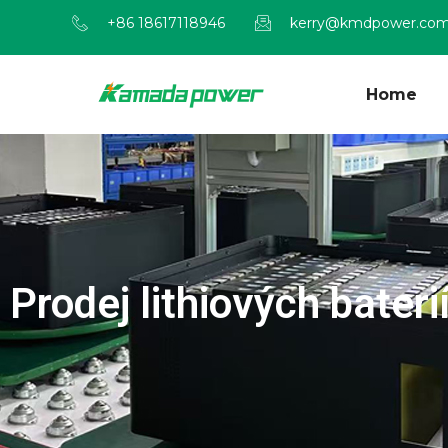
+86 18617118946
kerry@kmdpower.co
Home
Prodej lithiových bater