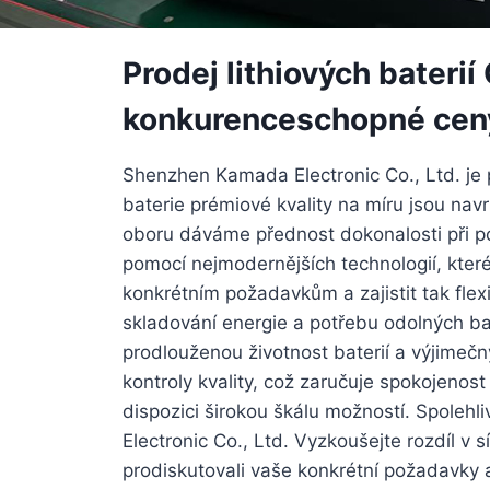
Prodej lithiových bateri
konkurenceschopné cen
Shenzhen Kamada Electronic Co., Ltd. je p
baterie prémiové kvality na míru jsou na
oboru dáváme přednost dokonalosti při p
pomocí nejmodernějších technologií, které 
konkrétním požadavkům a zajistit tak fle
skladování energie a potřebu odolných bat
prodlouženou životnost baterií a výjimeč
kontroly kvality, což zaručuje spokojenos
dispozici širokou škálu možností. Spoleh
Electronic Co., Ltd. Vyzkoušejte rozdíl v
prodiskutovali vaše konkrétní požadavky a