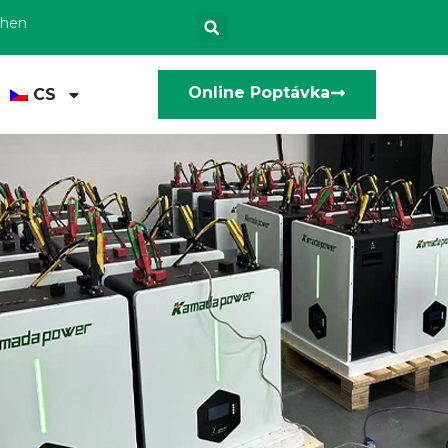
zhen
Online Poptávka
CS