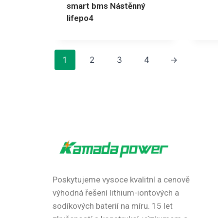
smart bms Nástěnný
lifepo4
1
2
3
4
→
Poskytujeme vysoce kvalitní a cenově
výhodná řešení lithium-iontových a
sodíkových baterií na míru.
15 let