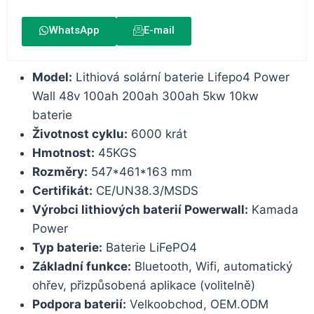
WhatsApp
E-mail
Model:
Lithiová solární baterie Lifepo4 Power
Wall 48v 100ah 200ah 300ah 5kw 10kw
baterie
Životnost cyklu:
6000 krát
Hmotnost:
45KGS
Rozměry:
547*461*163 mm
Certifikát:
CE/UN38.3/MSDS
Výrobci lithiových baterií Powerwall:
Kamada
Power
Typ baterie:
Baterie LiFePO4
Základní funkce:
Bluetooth, Wifi, automatický
ohřev, přizpůsobená aplikace (volitelně)
Podpora baterií:
Velkoobchod, OEM.ODM