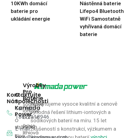
10KWh domácí
Nástěnná baterie
baterie pro
Lifepo4 Bluetooth
ukládání energie
WiFi Samostatně
vyhřívaná domácí
baterie
Výrobky
Pro
Kontaktujte
O
Baterie
Nás
Společnosti
Poskytujeme vysoce kvalitní a cenově
Sodíkové
Kamada
Tel: +86
iontové
výhodná řešení lithium-iontových a
Power
18617118946
baterie
O
sodíkových baterií na míru.
15 let
Štíhlá
stránkách
E-mail:
zkušeností s konstrukcí, výzkumem a
lithiová
Blog
kerry@kmdpower.com
vývojem a výrobou baterií.
výrobci