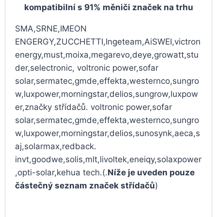
kompatibilní s 91% měniči značek na trhu
SMA,SRNE,IMEON
ENGERGY,ZUCCHETTI,Ingeteam,AiSWEI,victron
energy,must,moixa,megarevo,deye,growatt,stu
der,selectronic, voltronic power,sofar
solar,sermatec,gmde,effekta,westernco,sungro
w,luxpower,morningstar,delios,sungrow,luxpow
er,značky střídačů. voltronic power,sofar
solar,sermatec,gmde,effekta,westernco,sungro
w,luxpower,morningstar,delios,sunosynk,aeca,s
aj,solarmax,redback.
invt,goodwe,solis,mlt,livoltek,eneiqy,solaxpower
,opti-solar,kehua tech.(.
Níže je uveden pouze
částečný seznam značek střídačů
)