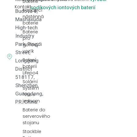
baterie
Kontakt
sodíkových iontových baterií
Napájecí
Budova 4,
nástěnná
Mashaxuda
baterie
High-tech
Baterie
Industry
pro
Park, Pingdi
golfový
vozík
Street,
Balení
Longgang
baterií
District
Lifepo4
518117,
Solární
Shenzhen,
systém
Guangdong,
"vše v
jednom
P.R. China.
Baterie do
serverového
stojanu
Stackble