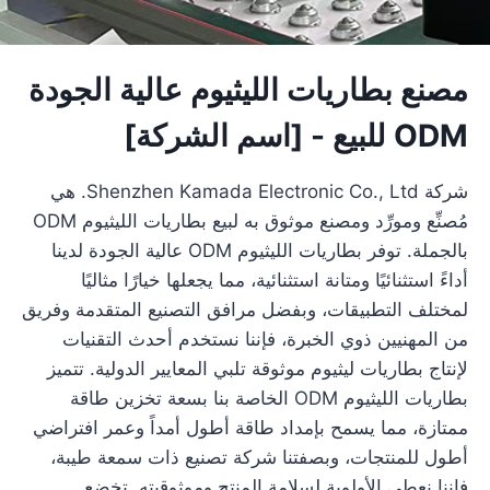
مصنع بطاريات الليثيوم عالية الجودة
ODM للبيع - [اسم الشركة]
شركة Shenzhen Kamada Electronic Co., Ltd. هي
مُصنِّع ومورِّد ومصنع موثوق به لبيع بطاريات الليثيوم ODM
بالجملة. توفر بطاريات الليثيوم ODM عالية الجودة لدينا
أداءً استثنائيًا ومتانة استثنائية، مما يجعلها خيارًا مثاليًا
لمختلف التطبيقات، وبفضل مرافق التصنيع المتقدمة وفريق
من المهنيين ذوي الخبرة، فإننا نستخدم أحدث التقنيات
لإنتاج بطاريات ليثيوم موثوقة تلبي المعايير الدولية. تتميز
بطاريات الليثيوم ODM الخاصة بنا بسعة تخزين طاقة
ممتازة، مما يسمح بإمداد طاقة أطول أمداً وعمر افتراضي
أطول للمنتجات، وبصفتنا شركة تصنيع ذات سمعة طيبة،
فإننا نعطي الأولوية لسلامة المنتج وموثوقيته. تخضع