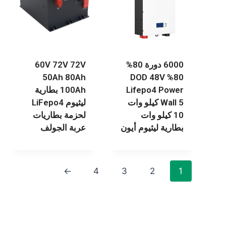
6000 دورة 80%
60V 72V 72V
50Ah 80Ah
80% DOD 48V
Lifepo4 Power
100Ah بطارية
Wall 5 كيلو وات
ليثيوم LiFepo4
10 كيلو وات
لحزمة بطاريات
بطارية ليثيوم أيون
عربة الجولف
←
4
3
2
1