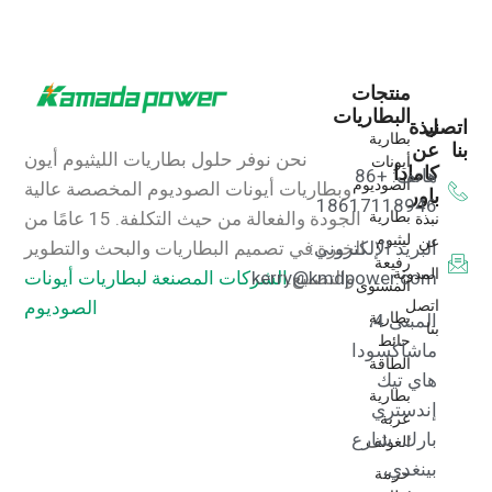
منتجات
البطاريات
اتصل
نبذة
بطارية
بنا
عن
نحن نوفر حلول بطاريات الليثيوم أيون
أيونات
كامادا
هاتف: +86
الصوديوم
وبطاريات أيونات الصوديوم المخصصة عالية
باور
18617118946
بطارية
نبذة
الجودة والفعالة من حيث التكلفة.
15 عامًا من
ليثيوم
عن
البريد الإلكتروني:
الخبرة في تصميم البطاريات والبحث والتطوير
رفيعة
المدونة
kerry@kmdpower.com
والتصنيع.
الشركات المصنعة لبطاريات أيونات
المستوى
اتصل
الصوديوم
بطارية
المبنى 4،
بنا
حائط
ماشاكسودا
الطاقة
هاي تيك
بطارية
إندستري
عربة
بارك، شارع
الغولف
بينغدي،
حزمة