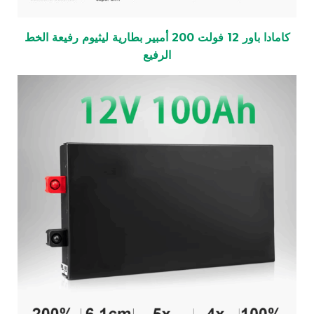
كامادا باور 12 فولت 200 أمبير بطارية ليثيوم رفيعة الخط
الرفيع