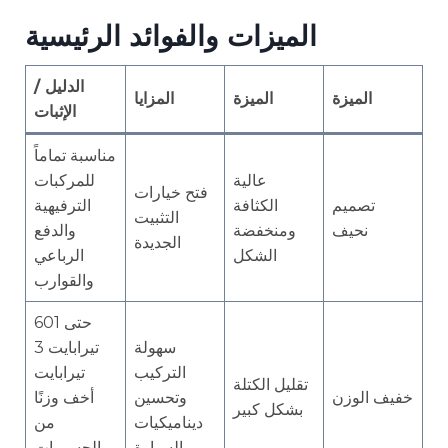
الميزات والفوائد الرئيسية
الدليل /
الميزة
الميزة
المزايا
الإثبات
مناسبة تماماً
عالية
للمركبات
فتح خيارات
تصميم
الكثافة
الترفيهية
التثبيت
نحيف
ومنخفضة
والدفع
الجديدة
الشكل
الرباعي
والقوارب
حتى 601
سهولة
تيرابايت 3
التركيب
تيرابايت
تقليل الكتلة
خفيف الوزن
وتحسين
أخف وزنًا
بشكل كبير
ديناميكيات
من
السيارة
الجسيمات