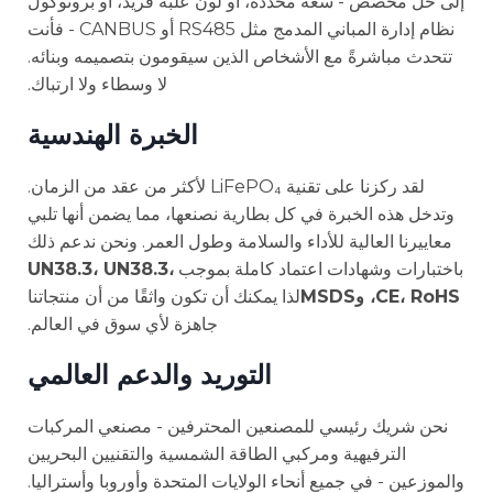
إلى حل مخصص - سعة محددة، أو لون علبة فريد، أو بروتوكول
نظام إدارة المباني المدمج مثل RS485 أو CANBUS - فأنت
تتحدث مباشرةً مع الأشخاص الذين سيقومون بتصميمه وبنائه.
لا وسطاء ولا ارتباك.
الخبرة الهندسية
لقد ركزنا على تقنية LiFePO₄ لأكثر من عقد من الزمان.
وتدخل هذه الخبرة في كل بطارية نصنعها، مما يضمن أنها تلبي
معاييرنا العالية للأداء والسلامة وطول العمر. ونحن ندعم ذلك
باختبارات وشهادات اعتماد كاملة بموجب
UN38.3، UN38.3،
CE، RoHS، وMSDS
لذا يمكنك أن تكون واثقًا من أن منتجاتنا
جاهزة لأي سوق في العالم.
التوريد والدعم العالمي
نحن شريك رئيسي للمصنعين المحترفين - مصنعي المركبات
الترفيهية ومركبي الطاقة الشمسية والتقنيين البحريين
والموزعين - في جميع أنحاء الولايات المتحدة وأوروبا وأستراليا.