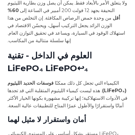
ولا يتعلق الأمر بالأبعاد فقط. يمكن أن يصل وزن بطارية الليثيوم
النحيفة بجهد 12 فولت 200 أمبير في الساعة إلى
60%
أقل
من وحدة حمض الرصاص المكافئة. إن التخلص من هذا
الوزن الزائد يجعل التركيب أسهل، ويحسّن الاقتصاد في
استهلاك الوقود في السيارة، ويساعد في تحقيق التوازن العام.
إنها سلسلة متتالية من المكاسب.
العلوم في الداخل - تقنية
LiFePO₄ LiFePO↩₄
الكيمياء التي تجعل كل ذلك ممكنًا
فوسفات الحديد الليثيوم
(LiFePO₄)
. هذه ليست كيمياء الليثيوم المتقلبة التي قد تجدها
في الأدوات الاستهلاكية؛ إنها تركيبة مشهورة بكونها الخيار الأكثر
أمانًا واستقرارًا والأطول عمرًا المتاح للتطبيقات عالية السعة.
أمان واستقرار لا مثيل لهما
LiFePO₄ مستقر بشكل أساسي على المستوى الكيميائي.