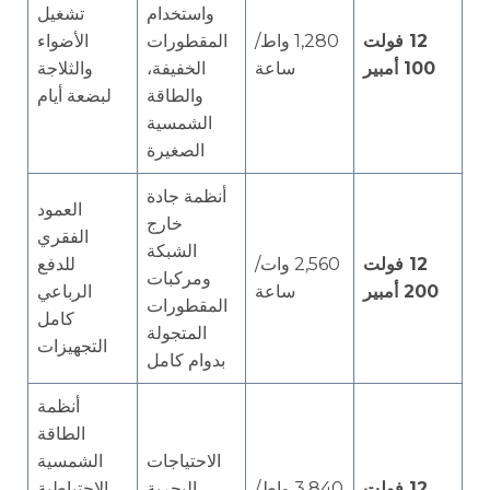
واستخدام
تشغيل
12 فولت
1,280 واط/
المقطورات
الأضواء
100 أمبير
ساعة
الخفيفة،
والثلاجة
والطاقة
لبضعة أيام
الشمسية
الصغيرة
أنظمة جادة
العمود
خارج
الفقري
الشبكة
12 فولت
2,560 وات/
للدفع
ومركبات
200 أمبير
ساعة
الرباعي
المقطورات
كامل
المتجولة
التجهيزات
بدوام كامل
أنظمة
الطاقة
الاحتياجات
الشمسية
12 فولت
3,840 واط/
البحرية
الاحتياطية