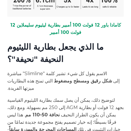
كامادا باور 12 فولت 100 أمبير بطارية ليثيوم سليملاين 12
فولت 100 أمبير
ما الذي يجعل بطارية الليثيوم
النحيفة "نحيفة"؟
الاسم يقول كل شيء. تشير كلمة "Slimline" مباشرة
إلى
شكل رقيق ومسطح ومضغوط
التي تمنح هذه البطاريات
ميزتها الفريدة.
لتوضيح ذلك، يمكن أن يصل سمك بطارية الليثيوم القياسية
بجهد 12 فولت أو بطارية AGM إلى 250 مم بسهولة. ومع ذلك،
يمكن أن يكون الطراز النحيف
نحافة 50-110 مم
. هذا ليس
فرقًا بسيطًا؛ إنه خيار تصميم يفتح مجموعة جديدة تمامًا من
خيارات التثبيت في تلك
المساحات المحرجة والمهدرة سابقاً
-