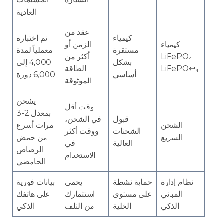
العادية
عقد من
كيمياء
تم اختباره
كيمياء
الزمن أو
مستقرة
معملياً لمدة
LiFePO₄
أكثر من
بشكل
4,000 إلى
LiFePO↩₄
الطاقة
أساسي
6,000 دورة
الموثوقة
يشحن
وقت أقل
بمعدل 2-3
قبول
في الشحن،
الشحن
مرات أسرع
الشحنات
ووقت أكثر
السريع
من حمض
العالية
في
الرصاص
الاستخدام
الحامضي
نظام إدارة
حماية نشطة
يحمي
بيانات فورية
المباني
على مستوى
استثمارك
على هاتفك
الذكي
الخلية
من التلف
الذكي