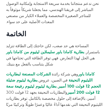
نحن ندعم منتجاتنا بخدمة سريعة الاستجابة وإمكانية الوصول
المباشر إلى فريقنا الهندسي، مما يجعلنا شريكاً موثوقاً به
للمتاجر الصغيرة المخصصة والعملاء الكبار من مصنعي
المعدات الأصلية على حد سواء.
الخاتمة
المساحة هي حد صعب، لكن حاجتك إلى الطاقة تتزايد
باستمرار.
بطارية كامادا باور سليملاين ليثيوم من كامادا باور
هي الحل لهذا التعارض. فهي توفر الطاقة التي تحتاجها في
شكل يتناسب بالفعل مع بنيتك.
كامادا باور
وهي شركة رائدة
الشركات المصنعة لبطاريات
الليثيوم النحيفة
في الصين، عروض
بطارية ليثيوم ضئيلة
الحجم 12 فولت 100 أمبير
,
بطارية ليثيوم ليثيوم رفيعة سعة
12 فولت 200 أمبير
والبطاريات النحيفة بجهد 12 فولت 300
أمبير، بالإضافة إلى حلول مخصصة بالكامل. توفر بطاريات
الليثيوم النحيفة التي نقدمها أداءً عاليًا وعمرًا طويلًا وتركيبًا مرنًا