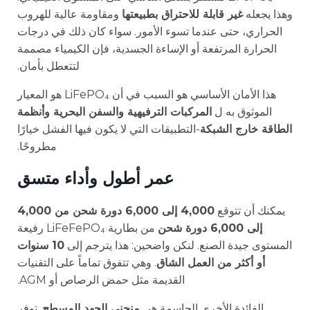
وهذا يجعله
غير قابلة للاحتراق بطبيعتها
ومقاومة عالية للهروب
الحراري، حتى عندما تسوء الأمور. سواء كان ذلك في درجات
الحرارة المرتفعة أو الإساءة الجسدية، فإن الكيمياء مصممة
لتتعطل بأمان.
هذا الأمان الأساسي هو السبب في أن LiFePO₄ هو المعيار
الموثوق به ل
المركبات الترفيهية والسفن البحرية وأنظمة
الطاقة خارج الشبكة
-التطبيقات التي لا يكون فيها الفشل خيارًا
مطروحًا.
عمر أطول وأداء متسق
يمكنك أن تتوقع
4,000 إلى 6,000 دورة شحن من 4,000
إلى 6,000 دورة شحن
من بطارية LiFeFePO₄ رفيعة
المستوى جيدة الصنع. لنكن واضحين: هذا يترجم إلى
10 سنوات
أو أكثر من العمل الشاق
. وهي تتفوق تماماً على التقنيات
القديمة مثل حمض الرصاص أو AGM.
الفائدة الأخرى الحاسمة هي
منحنى الجهد المسطح
. توفر