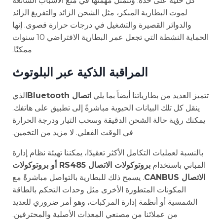
كل خلية على حدة. وتتمثل مهمتها في منع الأسباب الشائعة
لموت البطارية المبكر، مثل الشحن الزائد والتفريغ الزائد
والدوائر القصيرة والتشغيل في درجات حرارة قصوى. إنها
الحماية النشطة التي تجعل عمر البطارية الافتراضي 10 سنوات
ممكنًا.
المراقبة الذكية عبر البلوتوث
تتميز العديد من بطارياتنا أيضاً بما يلي
اتصال Bluetooth
الذي
ينقل كل تلك البيانات الحيوية مباشرةً إلى تطبيق على هاتفك.
يمكنك رؤية حالة الشحن الدقيقة وسحب التيار ودرجة الحرارة
في الوقت الفعلي. لا مزيد من التخمين.
بالنسبة لعمليات التكامل الأكثر تعقيدًا، يمكننا تهيئة نظام إدارة
المباني باستخدام
بروتوكولات الاتصال RS485 أو بروتوكولات
الاتصال CANBUS
. يسمح ذلك للبطارية بالتواصل مباشرةً مع
المكونات المتطورة الأخرى مثل وحدات التحكم بالطاقة
الشمسية أو أنظمة إدارة المركبات، وهو أمر ضروري للعديد
من عملائنا من مصنعي المعدات الأصلية والمحترفين.