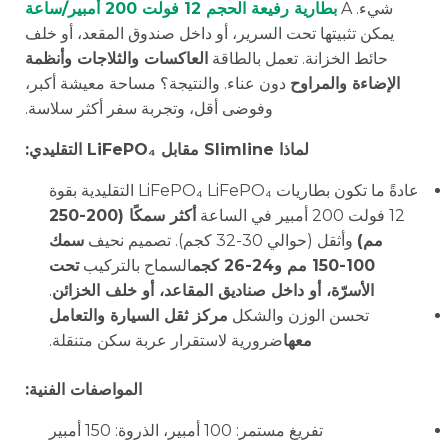
شيء. A
بطارية رفيعة الحجم 12 فولت 200 أمبير/ساعة
يمكن تثبيتها تحت السرير، أو داخل صندوق المقعد، أو خلف
حائط الخزانة. تعمل بالطاقة
العاكسات والثلاجات وأنظمة
الإضاءة والمراوح
دون عناء. والنتيجة؟ مساحة معيشة أكبر،
وفوضى أقل، وتجربة سفر أكثر سلاسة.
لماذا Slimline مقابل LiFePO₄ التقليدي:
عادةً ما تكون بطاريات LiFePO₄ LiFePO₄ التقليدية بقوة
12 فولت 200 أمبير في الساعة
أكثر سمكًا (200-250
مم)
وأثقل (حوالي 30-32 كجم). تصميم نحيف
سمك
100-150 مم و24-26 كجم
السماح بالتركيب
تحت
الأسرّة، أو داخل صناديق المقاعد، أو خلف الخزائن
.
تحسن الوزن والشكل
مركز ثقل السيارة والتعامل
معها
ضرورية لاستقرار عربة سكن متنقلة.
المواصفات الفنية:
تفريغ مستمر: 100 أمبير، الذروة: 150 أمبير