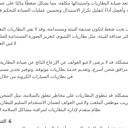
عد صيانة البطاريات واستبدالها مكلفة، مما يشكل ضغطًا ماليًا على عملي
وأفضل أداءً لتقليل تكرار الاستبدال وتحسين عمليات الصيانة للتحكم في
حت ضغط لتكون صديقة للبيئة ومستدامة، وقد لا تفي البطاريات التقليدية
أكثر صداقة للبيئة، مثل بطاريات الليثيوم، لتعزيز الصورة المستدامة ل
لاعبي الغ
مشكلة: قد لا يرضى لاعبو الغولف عن الإزعاج الناتج عن صيانة البطارية
ر مرافق شحن أسرع، وتقديم خدمة بطاريات موثوقة، وتوفير تحذير مسبق
في بطاريات السيارات الكروية من خلال ا
مشكلة: قد تنطوي البطاريات على مخاطر تتعلق بالسلامة، مثل الشحن الزا
ريب موظفي الملعب ولاعبي الغولف لضمان الاستخدام السليم للبطارية
نظام متقدم لإدارة البطاريات لمراقبة مشاكل السلامة ال
6. التدريب التقني والإداري: