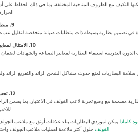
مكنها التكيف مع الظروف المناخية المختلفة، بما في ذلك الحفاظ على 
الحرارة
9. متطلبات صيانة منخفضة:
ة في تصميم بطارية بسيطة ذات متطلبات صيانة منخفضة لتقليل عبء ا
10. الامتثال لمعايير الصناعة وشهاداتها:
الدورة التدريبية استيفاء البطارية لمعايير الصناعة والشهادات لضمان 
ن سلامة البطاريات لمنع حدوث مشاكل الشحن الزائد والتفريغ الزائد و
12. تحسين تجربة المستخدم:
ارية مصممة مع وضع تجربة لاعب الغولف في الاعتبار، بما يضمن الرا
للاعب
وة كامادا
يمكن لموردي البطاريات بناء علاقات أوثق مع ملاعب الجولف
الغولف
حلول أكثر ملاءمة لعمليات ملاعب الجولف واحتي