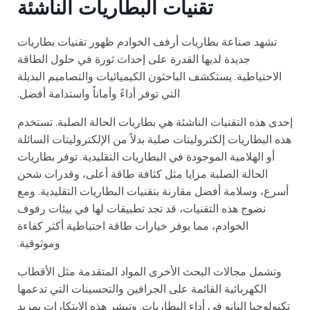
تقنيات البطاريات الناشئة
تشهد صناعة بطاريات أرفف الخوادم ظهور تقنيات بطاريات
جديدة لديها القدرة على إحداث ثورة في حلول الطاقة
الاحتياطية. يستكشف الباحثون الكيميائيات والتصاميم البديلة
التي توفر أداءً وأماناً واستدامة أفضل.
إحدى هذه التقنيات الناشئة هي بطاريات الحالة الصلبة. تستخدم
هذه البطاريات إلكتروليتات صلبة بدلاً من الإلكتروليتات السائلة
أو الهلامية الموجودة في البطاريات التقليدية. توفر بطاريات
الحالة الصلبة مزايا مثل كثافة طاقة أعلى، وقدرات شحن
أسرع، وسلامة أفضل مقارنة بتقنيات البطاريات التقليدية. ومع
نضوج هذه التقنيات، قد تجد تطبيقات لها في بيئات رفوف
الخوادم، مما يوفر خيارات طاقة احتياطية أكثر كفاءة
وموثوقية.
وتشمل مجالات البحث الأخرى المواد المتقدمة مثل الأقطاب
الكهربائية القائمة على الجرافين والتحسينات التي تدعمها
تكنولوجيا النانو في أداء البطاريات. وتبشر هذه الابتكارات بمزيد