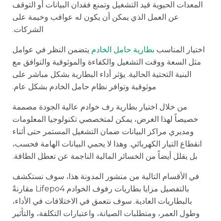
المعدات الحيوية قيد التشغيل وتمنع فقدان البيانات أو التوقف
عن العمل الذي يمكن أن يكون له عواقب وخيمة على
الشركات.
اختيار المناسب
بطارية حامل الخادم
يتضمن النظر في عوامل
مثل السعة ووقت التشغيل والكفاءة والموثوقية والتوافق مع
البنية التحتية الحالية. يؤثر أداء البطارية بشكل مباشر على
موثوقية وتوافر نظام حامل الخادم بشكل عام.
من خلال اختيار بطارية رف خوادم عالية الجودة مصممة
خصيصاً لهذا الغرض، يمكن لمتخصصي تكنولوجيا المعلومات
ومديري مراكز البيانات ضمان التشغيل المستمر حتى أثناء
انقطاع التيار الكهربائي. وهذا لا يحمي البيانات الهامة فحسب،
بل يقلل أيضاً من الخسائر المالية الناجمة عن تعطل الطاقة.
في الأقسام التالية من منشور المدونة هذا، سوف نستكشف
بالتفصيل مزايا بطاريات رفوف الخوادم Lifepo4 مقارنةً
بالبطاريات العادية. سوف نتعمق في الاختلافات في الأداء،
وطول العمر، ومتطلبات الصيانة، واعتبارات التكلفة، والتأثير