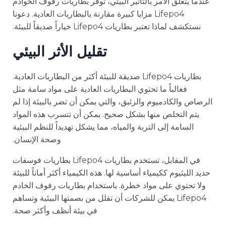
عندما يتعلق الأمر بالتأثير البيئي، توفر بطاريات رفوف الخوادم
Lifepo4 مزايا كبيرة مقارنة بالبطاريات العادية. دعونا
نستكشف لماذا تعتبر بطاريات Lifepo4 خياراً صديقاً للبيئة.
تقليل الأثر البيئي
بطاريات Lifepo4 صديقة للبيئة أكثر من البطاريات العادية.
فغالباً ما تحتوي البطاريات العادية على مواد سامة مثل
الرصاص والكادميوم والزئبق، والتي يمكن أن تضر بالبيئة إذا لم
يتم التخلص منها بشكل صحيح. يمكن أن تتسرب هذه المواد
السامة إلى التربة والمياه، مما يشكل تهديداً للنظم البيئية
وصحة الإنسان.
في المقابل، تستخدم بطاريات Lifepo4 بطاريات فوسفات
حديد الليثيوم ككيمياء أساسية لها. هذه الكيمياء أكثر أماناً للبيئة
ولا تحتوي على مواد خطرة. باستخدام بطاريات رفوف الخادم
Lifepo4 يمكن للشركات أن تقلل من بصمتها البيئية وتساهم
في بيئة أنظف وأكثر صحة.