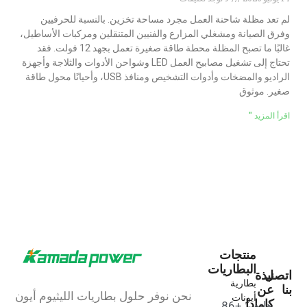
لم تعد مظلة شاحنة العمل مجرد مساحة تخزين. بالنسبة للحرفيين
وفرق الصيانة ومشغلي المزارع والفنيين المتنقلين ومركبات الأساطيل،
غالبًا ما تصبح المظلة محطة طاقة صغيرة تعمل بجهد 12 فولت. فقد
تحتاج إلى تشغيل مصابيح العمل LED وشواحن الأدوات والثلاجة وأجهزة
الراديو والمضخات وأدوات التشخيص ومنافذ USB، وأحيانًا محول طاقة
صغير. موثوق
اقرأ المزيد "
منتجات
البطاريات
اتصل
نبذة
بطارية
بنا
عن
نحن نوفر حلول بطاريات الليثيوم أيون
أيونات
كامادا
هاتف: +86