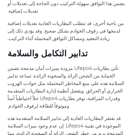
يضمن هذا التوافق سهولة التركيب دون الحاجة إلى تعديلات أو
تعديلات إضافية.
من ناحية أخرى، قد تتطلب البطاريات العادية تعديلات إضافية
لدمجها في رفوف الخوادم بشكل صحيح. وقد يؤدي ذلك إلى
زيادة التعقيد ومشاكل التوافق المحتملة أثناء التركيب.
تدابير التكامل والسلامة
تأتي بطاريات Lifepo4 مزودة بميزات أمان مدمجة تضمن
الحماية من الشحن الزائد والسخونة الزائدة. تساعد تدابير
السلامة هذه على منع المخاطر المحتملة مثل حوادث الهروب
الحراري أو الحرائق. وبفضل أنظمة إدارة البطاريات المتقدمة
وقدرات المراقبة، توفر بطاريات Lifepo4 حلاً احتياطياً آمناً
وموثوقاً للطاقة لرفوف الخوادم.
قد تفتقر البطاريات العادية إلى تدابير السلامة المتقدمة هذه
الموجودة في تقنية Lifepo4. إن عدم وجود ميزات السلامة
المدمجة يزيد من خطر الشحن الزائد أو السخونة الزائدة، مما