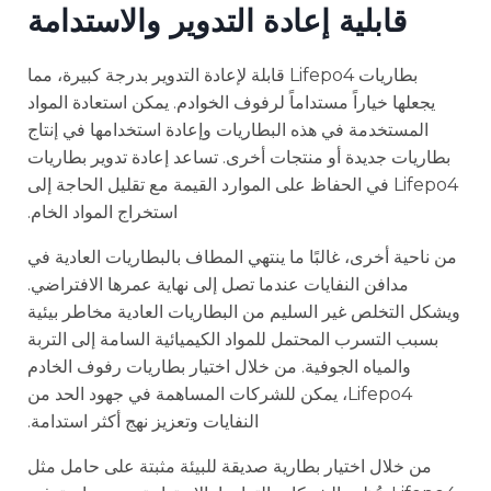
قابلية إعادة التدوير والاستدامة
بطاريات Lifepo4 قابلة لإعادة التدوير بدرجة كبيرة، مما
يجعلها خياراً مستداماً لرفوف الخوادم. يمكن استعادة المواد
المستخدمة في هذه البطاريات وإعادة استخدامها في إنتاج
بطاريات جديدة أو منتجات أخرى. تساعد إعادة تدوير بطاريات
Lifepo4 في الحفاظ على الموارد القيمة مع تقليل الحاجة إلى
استخراج المواد الخام.
من ناحية أخرى، غالبًا ما ينتهي المطاف بالبطاريات العادية في
مدافن النفايات عندما تصل إلى نهاية عمرها الافتراضي.
ويشكل التخلص غير السليم من البطاريات العادية مخاطر بيئية
بسبب التسرب المحتمل للمواد الكيميائية السامة إلى التربة
والمياه الجوفية. من خلال اختيار بطاريات رفوف الخادم
Lifepo4، يمكن للشركات المساهمة في جهود الحد من
النفايات وتعزيز نهج أكثر استدامة.
من خلال اختيار بطارية صديقة للبيئة مثبتة على حامل مثل