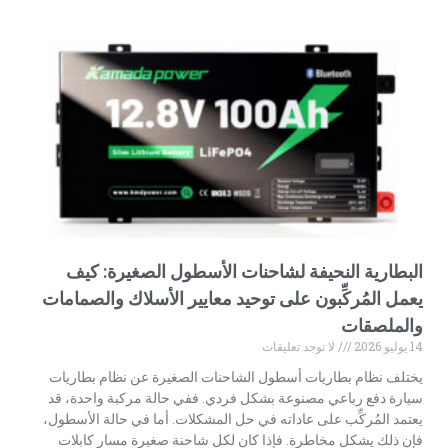
البطارية النحيفة لشاحنات الأسطول الصغيرة: كيف
يعمل المُركِّبون على توحيد معايير الأسلاك والصمامات
والملصقات
14 يوليو 2026
لا توجد تعليقات
يختلف نظام بطاريات أسطول الشاحنات الصغيرة عن نظام بطاريات
سيارة دفع رباعي مصنوعة بشكل فردي. ففي حالة مركبة واحدة، قد
يعتمد المُركِّب على عاداته في حل المشكلات. أما في حالة الأسطول،
فإن ذلك يشكل مخاطرة. فإذا كان لكل شاحنة صغيرة مسار كابلات