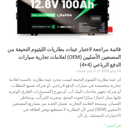
قائمة مراجعة لاختبار عينات بطاريات الليثيوم النحيفة من
المصنعين الأصليين (OEM) لعلامات تجارية سيارات
الدفع الرباعي (4×4)
14 يوليو 2026
لا توجد تعليقات
إن عينة بطارية الليثيوم النحيفة ليست مجرد عينة بطارية. بالنسبة لعلامة
تجارية متخصصة في سيارات الدفع الرباعي، أو شركة تصنيع المظلات،
أو شركة تجهيز شاحنات البيك آب، أو موزع إكسسوارات الطرق الوعرة،
فإنها تمثل اختبارًا مبكرًا لجودة المنتج، وتجربة المُركِّب، ومخاطر
الضمان، وسمعة العلامة التجارية. تفشل العديد من مشاريع المصنعين
الأصليين (OEM) ليس لأن البطارية لا تستطيع توفير الطاقة في
الاختبارات المعملية، بل لأن
اقرأ المزيد "