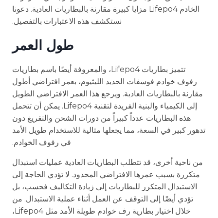
الخادم Lifepo4 مزايا كبيرة مقارنة بالبطاريات العادية. دعونا
نستكشف هذه الاعتبارات بالتفصيل.
طول العمر
تتميز بطاريات Lifepo4، والمعروفة أيضًا باسم بطاريات
رفوف خوادم فوسفات الحديد الليثيوم، بعمر افتراضي أطول
مقارنة بالبطاريات العادية. ويرجع هذا العمر الافتراضي الطويل
إلى الكيمياء والبنية الفريدة لتقنية Lifepo4. يمكن أن تتحمل
هذه البطاريات عدداً كبيراً من دورات الشحن والتفريغ دون
تدهور كبير في السعة، مما يجعلها مثالية للاستخدام طويل الأمد
في رفوف الخوادم.
من ناحية أخرى، قد تتطلب البطاريات العادية عمليات استبدال
متكررة بسبب عمرها الافتراضي المحدود. لا تؤدي الحاجة إلى
الاستبدال المتكرر للبطاريات إلى زيادة التكاليف فحسب، بل
تؤدي أيضًا إلى التوقف عن العمل أثناء عملية الاستبدال. من
خلال اختيار بطارية رف خوادم طويلة الأمد مثل Lifepo4،