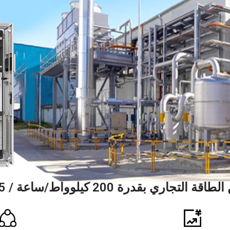
قدرة 200 كيلوواط/ساعة / 215 كيلوواط/ساعة