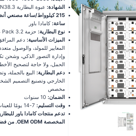
الشهادة:
عبوة البطارية IEC 62619 UN38.3
ساعة:
كامادا باور
نوع البطارية:
حزمة LifePO4 Pack 3.2 فولت / 280 أمبير، 1P16S
الميزات الأساسية:
دعم المرافق
المعايير للمولد، والوصول متعدد 
وإدارة التصور الذكي، وشحن تك
الحمل، ولا حاجة لتصحيح الأخطا
دعم البطارية:
البيع بالجملة، وت
مخصص
الضمان:
10 سنوات
وقت التسليم:
7-14 يومًا للعينات، 35-60 يومًا للإنتاج بكميات كبيرة
تدعم منتجات كامادا باور للبطار
المخصصة OEM ODM. من فضلك