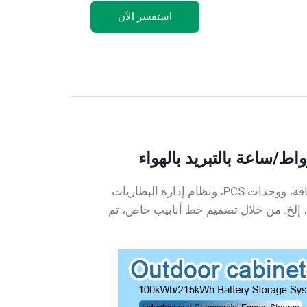
استفسر الآن
خزانة تخزين البطاريات بقدرة 100 كيلوواط 200 كيلوواط/ساعة / 215 كيلوواط/ساعة تدمج بطاريات تخزين الطاقة، ووحدات PCS، ونظام إدارة البطاريات
عي، إلخ. من خلال تصميم خط أنابيب خاص، تم