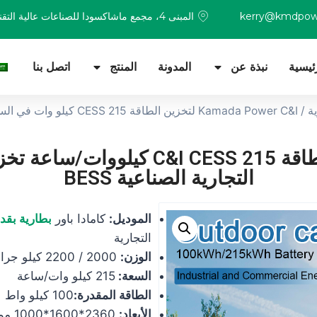
kerry@kmdpow
المبنى 4، مجمع ماشاكسودا للصناعات عالية التقنية، شينزين
ئيسية
نبذة عن
المدونة
المنتج
اتصل بنا
ة
نظام كامادا باور لتخزين الطاقة  215
التجارية الصناعية BESS
الموديل:
كامادا باور
بطارية بقدرة 200 كيلووا
التجارية
الوزن:
2000 / 2200 كيلو جرام
السعة:
215 كيلو وات/ساعة
الطاقة المقدرة:
100 كيلو واط
الأبعاد:
2360*1600*1000 مم