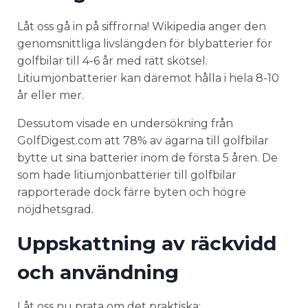
Låt oss gå in på siffrorna! Wikipedia anger den
genomsnittliga livslängden för blybatterier för
golfbilar till 4-6 år med rätt skötsel.
Litiumjonbatterier kan däremot hålla i hela 8-10
år eller mer.
Dessutom visade en undersökning från
GolfDigest.com att 78% av ägarna till golfbilar
bytte ut sina batterier inom de första 5 åren. De
som hade litiumjonbatterier till golfbilar
rapporterade dock färre byten och högre
nöjdhetsgrad.
Uppskattning av räckvidd
och användning
Låt oss nu prata om det praktiska: