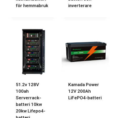
för hemmabruk
inverterare
51.2v 128V
Kamada Power
100ah
12V 200Ah
Serverrack-
LiFePO4-batteri
batteri 10kw
20kw Lifepo4-
batteri