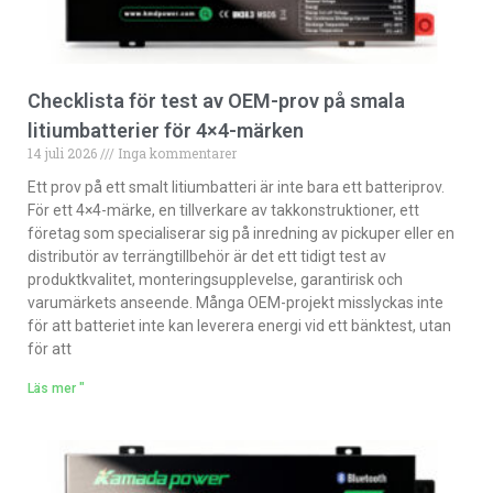
Checklista för test av OEM-prov på smala
litiumbatterier för 4×4-märken
14 juli 2026
Inga kommentarer
Ett prov på ett smalt litiumbatteri är inte bara ett batteriprov.
För ett 4×4-märke, en tillverkare av takkonstruktioner, ett
företag som specialiserar sig på inredning av pickuper eller en
distributör av terrängtillbehör är det ett tidigt test av
produktkvalitet, monteringsupplevelse, garantirisk och
varumärkets anseende. Många OEM-projekt misslyckas inte
för att batteriet inte kan leverera energi vid ett bänktest, utan
för att
Läs mer "